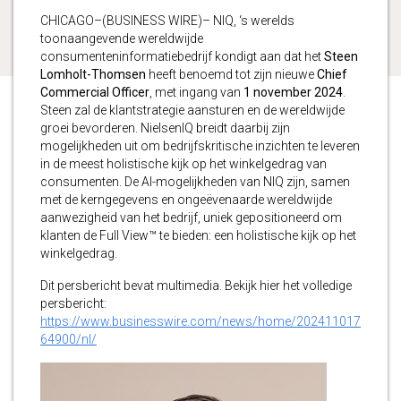
CHICAGO–(BUSINESS WIRE)– NIQ, ‘s werelds
toonaangevende wereldwijde
consumenteninformatiebedrijf kondigt aan dat het
Steen
Lomholt-Thomsen
heeft benoemd tot zijn nieuwe
Chief
Commercial Officer
, met ingang van
1 november 2024
.
Steen zal de klantstrategie aansturen en de wereldwijde
groei bevorderen. NielsenIQ breidt daarbij zijn
mogelijkheden uit om bedrijfskritische inzichten te leveren
in de meest holistische kijk op het winkelgedrag van
consumenten. De AI-mogelijkheden van NIQ zijn, samen
met de kerngegevens en ongeëvenaarde wereldwijde
aanwezigheid van het bedrijf, uniek gepositioneerd om
klanten de Full View™ te bieden: een holistische kijk op het
winkelgedrag.
Dit persbericht bevat multimedia. Bekijk hier het volledige
persbericht:
https://www.businesswire.com/news/home/202411017
64900/nl/