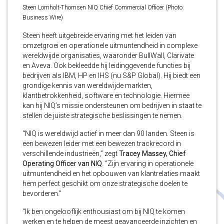
Steen Lomholt-Thomsen NIQ Chief Commercial Officer (Photo:
Business Wire)
Steen heeft uitgebreide ervaring met het leiden van
omzetgroei en operationele uitmuntendheid in complexe
wereldwijde organisaties, waaronder BullWall, Clarivate
en Aveva. Ook bekleedde hij leidinggevende functies bij
bedrijven als IBM, HP en IHS (nu S&P Global). Hij biedt een
grondige kennis van wereldwijde markten,
klantbetrokkenheid, software en technologie. Hiermee
kan hij NIQ’s missie ondersteunen om bedrijven in staat te
stellen de juiste strategische beslissingen te nemen.
“NIQ is wereldwijd actief in meer dan 90 landen. Steen is
een bewezen leider met een bewezen trackrecord in
verschillende industrieën,” zegt
Tracey Massey, Chief
Operating Officer van NIQ
. “Zijn ervaring in operationele
uitmuntendheid en het opbouwen van klantrelaties maakt
hem perfect geschikt om onze strategische doelen te
bevorderen.”
“Ik ben ongelooflijk enthousiast om bij NIQ te komen
werken en te helpen de meest geavanceerde inzichten en