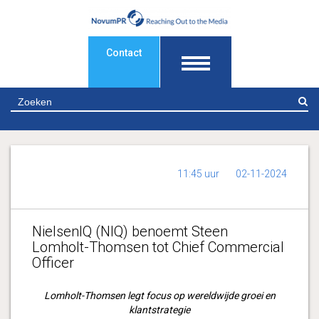
Contact
Z
11:45 uur
02-11-2024
NielsenIQ (NIQ) benoemt Steen
Lomholt-Thomsen tot Chief Commercial
Officer
Lomholt-Thomsen legt focus op wereldwijde groei en
klantstrategie