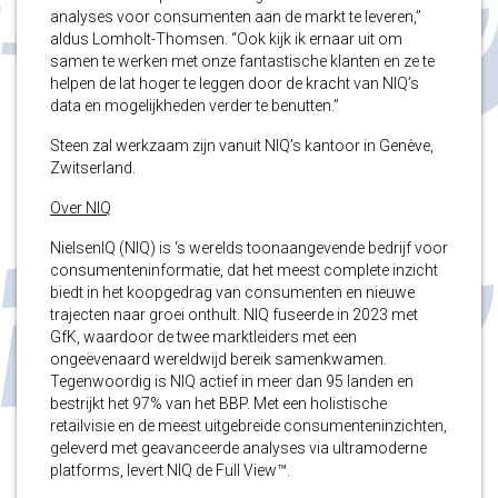
analyses voor consumenten aan de markt te leveren,”
aldus Lomholt-Thomsen. “Ook kijk ik ernaar uit om
samen te werken met onze fantastische klanten en ze te
helpen de lat hoger te leggen door de kracht van NIQ’s
data en mogelijkheden verder te benutten.”
Steen zal werkzaam zijn vanuit NIQ’s kantoor in Genève,
Zwitserland.
Over NIQ
NielsenIQ (NIQ) is ‘s werelds toonaangevende bedrijf voor
consumenteninformatie, dat het meest complete inzicht
biedt in het koopgedrag van consumenten en nieuwe
trajecten naar groei onthult. NIQ fuseerde in 2023 met
GfK, waardoor de twee marktleiders met een
ongeëvenaard wereldwijd bereik samenkwamen.
Tegenwoordig is NIQ actief in meer dan 95 landen en
bestrijkt het 97% van het BBP. Met een holistische
retailvisie en de meest uitgebreide consumenteninzichten,
geleverd met geavanceerde analyses via ultramoderne
platforms, levert NIQ de Full View™.