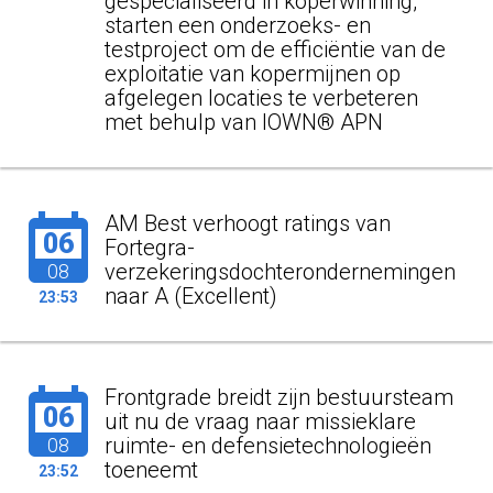
gespecialiseerd in koperwinning,
starten een onderzoeks- en
testproject om de efficiëntie van de
exploitatie van kopermijnen op
afgelegen locaties te verbeteren
met behulp van IOWN® APN
AM Best verhoogt ratings van
06
Fortegra-
verzekeringsdochterondernemingen
08
naar A (Excellent)
23:53
Frontgrade breidt zijn bestuursteam
06
uit nu de vraag naar missieklare
ruimte- en defensietechnologieën
08
toeneemt
23:52