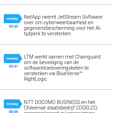
NetApp neemt JetStream Software
vandaag
over om cyberweerbaarheid en
00:49
gegevensbescherming voor het AI-
tijdperk te versterken
LTM werkt samen met Chainguard
vandaag
om de beveiliging van de
00:41
softwaretoeleveringsketen te
versterken via BlueVerse™
RightLogic
NTT DOCOMO BUSINESS en het
vandaag
Chileense staatsbedrijf CODELCO,
00:06