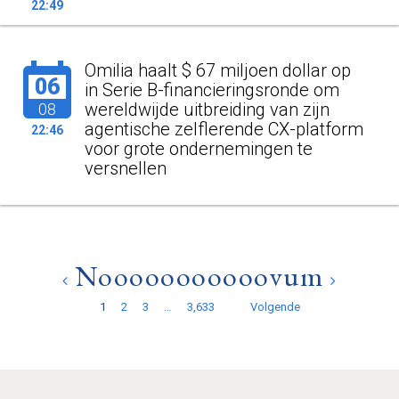
22:49
Omilia haalt $ 67 miljoen dollar op
06
in Serie B-financieringsronde om
wereldwijde uitbreiding van zijn
08
agentische zelflerende CX-platform
22:46
voor grote ondernemingen te
versnellen
Nooooooooooovum
1
2
3
…
3,633
Volgende