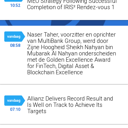
MEO Strategy Following Successful
10:52
Completion of IRIS² Rendez-vous 1
Naser Taher, voorzitter en oprichter
vandaag
van MultiBank Group, werd door
08:58
Zijne Hoogheid Sheikh Nahyan bin
Mubarak Al Nahyan onderscheiden
met de Golden Excellence Award
for FinTech, Digital Asset &
Blockchain Excellence
Allianz Delivers Record Result and
vandaag
Is Well on Track to Achieve Its
07:10
Targets