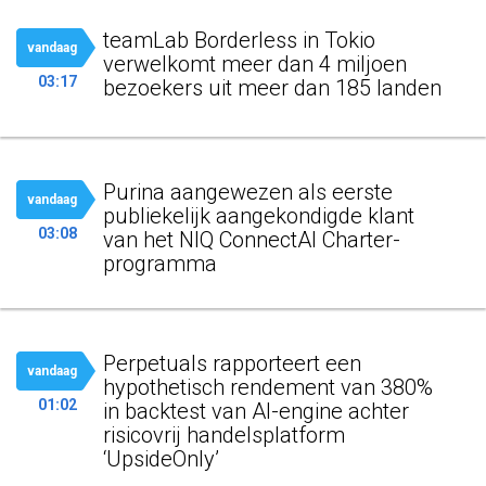
teamLab Borderless in Tokio
vandaag
verwelkomt meer dan 4 miljoen
03:17
bezoekers uit meer dan 185 landen
Purina aangewezen als eerste
vandaag
publiekelijk aangekondigde klant
03:08
van het NIQ ConnectAI Charter-
programma
Perpetuals rapporteert een
vandaag
hypothetisch rendement van 380%
01:02
in backtest van AI-engine achter
risicovrij handelsplatform
‘UpsideOnly’