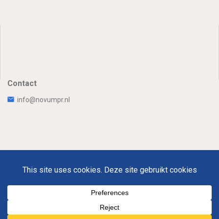
Contact
info@novumpr.nl
Uw Privacy
Disclaimer
Novumpr © 2026
Om