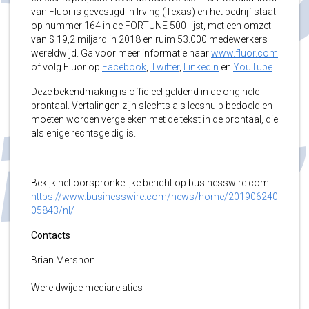
van Fluor is gevestigd in Irving (Texas) en het bedrijf staat
op nummer 164 in de FORTUNE 500-lijst, met een omzet
van $ 19,2 miljard in 2018 en ruim 53.000 medewerkers
wereldwijd. Ga voor meer informatie naar
www.fluor.com
of volg Fluor op
Facebook
,
Twitter
,
LinkedIn
en
YouTube
.
Deze bekendmaking is officieel geldend in de originele
brontaal. Vertalingen zijn slechts als leeshulp bedoeld en
moeten worden vergeleken met de tekst in de brontaal, die
als enige rechtsgeldig is.
Bekijk het oorspronkelijke bericht op businesswire.com:
https://www.businesswire.com/news/home/201906240
05843/nl/
Contacts
Brian Mershon
Wereldwijde mediarelaties