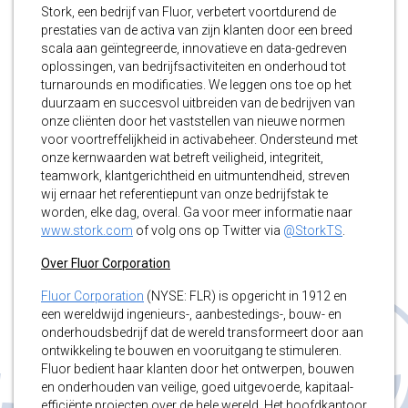
Stork, een bedrijf van Fluor, verbetert voortdurend de
prestaties van de activa van zijn klanten door een breed
scala aan geïntegreerde, innovatieve en data-gedreven
oplossingen, van bedrijfsactiviteiten en onderhoud tot
turnarounds en modificaties. We leggen ons toe op het
duurzaam en succesvol uitbreiden van de bedrijven van
onze cliënten door het vaststellen van nieuwe normen
voor voortreffelijkheid in activabeheer. Ondersteund met
onze kernwaarden wat betreft veiligheid, integriteit,
teamwork, klantgerichtheid en uitmuntendheid, streven
wij ernaar het referentiepunt van onze bedrijfstak te
worden, elke dag, overal. Ga voor meer informatie naar
www.stork.com
of volg ons op Twitter via
@StorkTS
.
Over Fluor Corporation
Fluor Corporation
(NYSE: FLR) is opgericht in 1912 en
een wereldwijd ingenieurs-, aanbestedings-, bouw- en
onderhoudsbedrijf dat de wereld transformeert door aan
ontwikkeling te bouwen en vooruitgang te stimuleren.
Fluor bedient haar klanten door het ontwerpen, bouwen
en onderhouden van veilige, goed uitgevoerde, kapitaal-
efficiënte projecten over de hele wereld. Het hoofdkantoor