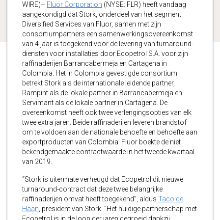
WIRE)–
Fluor Corporation
(NYSE: FLR) heeft vandaag
aangekondigd dat Stork, onderdeel van het segment
Diversified Services van Fluor, samen met zijn
consortiumpartners een samenwerkingsovereenkomst
van 4 jaar is toegekend voor de levering van turnaround-
diensten voor installaties door Ecopetrol S.A. voor zijn
raffinaderijen Barrancabermeja en Cartagena in
Colombia. Het in Colombia gevestigde consortium
betrekt Stork als de internationale leidende partner,
Rampint als de lokale partner in Barrancabermeja en
Servimant als de lokale partner in Cartagena. De
overeenkomst heeft ook twee verlengingsopties van elk
twee extra jaren. Beide raffinaderijen leveren brandstof
om te voldoen aan de nationale behoefte en behoefte aan
exportproducten van Colombia. Fluor boekte de niet
bekendgemaakte contractwaarde in het tweede kwartaal
van 2019.
“Stork is uitermate verheugd dat Ecopetrol dit nieuwe
turnaround-contract dat deze twee belangrijke
raffinaderijen omvat heeft toegekend”, aldus
Taco de
Haan
, president van Stork. “Het huidige partnerschap met
Ecopetrol is in de loop der jaren gegroeid dankzij