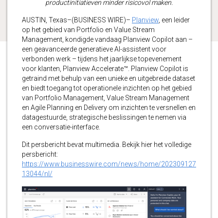
productinitiatieven minder risicovol maken.
AUSTIN, Texas–(BUSINESS WIRE)–
Planview
, een leider
op het gebied van Portfolio en Value Stream
Management, kondigde vandaag Planview Copilot aan –
een geavanceerde generatieve AI-assistent voor
verbonden werk – tijdens het jaarlijkse topevenement
voor klanten, Planview Accelerate™. Planview Copilot is
getraind met behulp van een unieke en uitgebreide dataset
en biedt toegang tot operationele inzichten op het gebied
van Portfolio Management, Value Stream Management
en Agile Planning en Delivery om inzichten te versnellen en
datagestuurde, strategische beslissingen te nemen via
een conversatie-interface.
Dit persbericht bevat multimedia. Bekijk hier het volledige
persbericht:
https://www.businesswire.com/news/home/202309127
13044/nl/