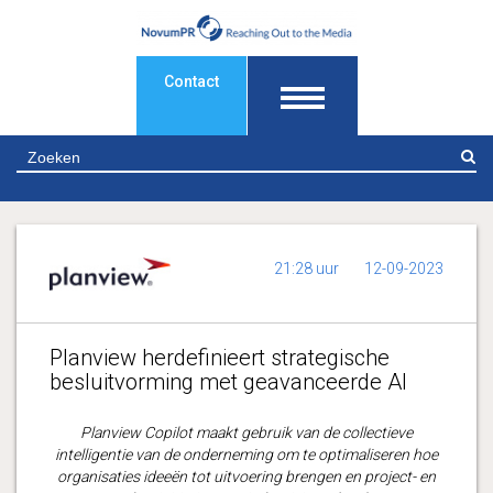
Contact
Z
21:28 uur
12-09-2023
Planview herdefinieert strategische
besluitvorming met geavanceerde AI
Planview Copilot maakt gebruik van de collectieve
intelligentie van de onderneming om te optimaliseren hoe
organisaties ideeën tot uitvoering brengen en project- en