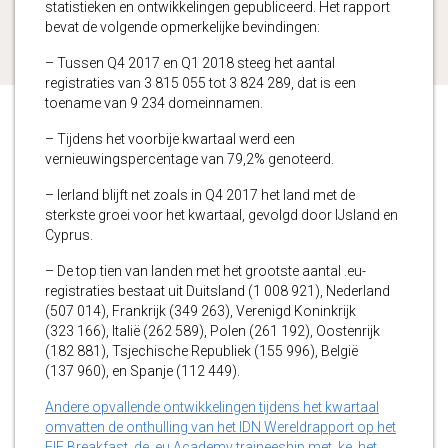
statistieken en ontwikkelingen gepubliceerd. Het rapport
bevat de volgende opmerkelijke bevindingen:
– Tussen Q4 2017 en Q1 2018 steeg het aantal
registraties van 3 815 055 tot 3 824 289, dat is een
toename van 9 234 domeinnamen.
– Tijdens het voorbije kwartaal werd een
vernieuwingspercentage van 79,2% genoteerd.
– Ierland blijft net zoals in Q4 2017 het land met de
sterkste groei voor het kwartaal, gevolgd door IJsland en
Cyprus.
– De top tien van landen met het grootste aantal .eu-
registraties bestaat uit Duitsland (1 008 921), Nederland
(507 014), Frankrijk (349 263), Verenigd Koninkrijk
(323 166), Italië (262 589), Polen (261 192), Oostenrijk
(182 881), Tsjechische Republiek (155 996), België
(137 960), en Spanje (112 449).
Andere opvallende ontwikkelingen tijdens het kwartaal
omvatten de onthulling van het IDN Wereldrapport op het
EIF Breakfast, de .eu Academy traineeship met .ke, het