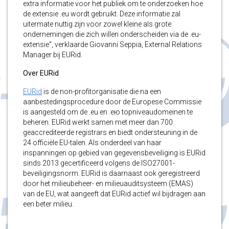
extra informatie voor het publiek om te onderzoeken hoe
de extensie .eu wordt gebruikt. Deze informatie zal
uitermate nuttig zijn voor zowel kleine als grote
ondernemingen die zich willen onderscheiden via de .eu-
extensie”, verklaarde Giovanni Seppia, External Relations
Manager bij EURid.
Over EURid
EURid
is de non-profitorganisatie die na een
aanbestedingsprocedure door de Europese Commissie
is aangesteld om de .eu en .ею topniveaudomeinen te
beheren. EURid werkt samen met meer dan 700
geaccrediteerde registrars en biedt ondersteuning in de
24 officiële EU-talen. Als onderdeel van haar
inspanningen op gebied van gegevensbeveiliging is EURid
sinds 2013 gecertificeerd volgens de ISO27001-
beveiligingsnorm. EURid is daarnaast ook geregistreerd
door het milieubeheer- en milieuauditsysteem (EMAS)
van de EU, wat aangeeft dat EURid actief wil bijdragen aan
een beter milieu.