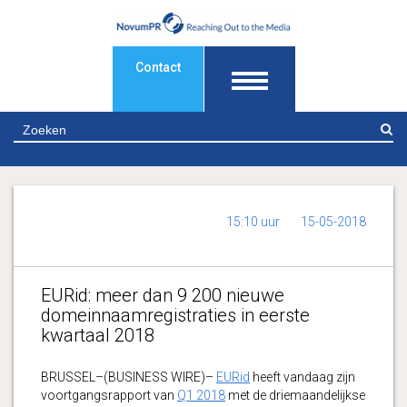
Contact
Z
15:10 uur
15-05-2018
EURid: meer dan 9 200 nieuwe
domeinnaamregistraties in eerste
kwartaal 2018
BRUSSEL–(BUSINESS WIRE)–
EURid
heeft vandaag zijn
voortgangsrapport van
Q1 2018
met de driemaandelijkse