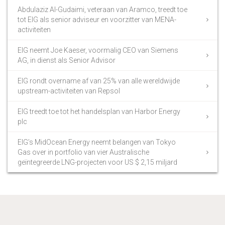
Abdulaziz Al-Gudaimi, veteraan van Aramco, treedt toe
tot EIG als senior adviseur en voorzitter van MENA-
activiteiten
EIG neemt Joe Kaeser, voormalig CEO van Siemens
AG, in dienst als Senior Advisor
EIG rondt overname af van 25% van alle wereldwijde
upstream-activiteiten van Repsol
EIG treedt toe tot het handelsplan van Harbor Energy
plc
EIG’s MidOcean Energy neemt belangen van Tokyo
Gas over in portfolio van vier Australische
geïntegreerde LNG-projecten voor US $ 2,15 miljard