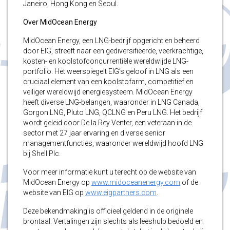
Janeiro, Hong Kong en Seoul.
Over MidOcean Energy
MidOcean Energy, een LNG-bedrijf opgericht en beheerd
door EIG, streeft naar een gediversifieerde, veerkrachtige,
kosten- en koolstofconcurrentiële wereldwijde LNG-
portfolio. Het weerspiegelt EIG’s geloof in LNG als een
cruciaal element van een koolstofarm, competitief en
veiliger wereldwijd energiesysteem. MidOcean Energy
heeft diverse LNG-belangen, waaronder in LNG Canada,
Gorgon LNG, Pluto LNG, QCLNG en Peru LNG. Het bedrijf
wordt geleid door De la Rey Venter, een veteraan in de
sector met 27 jaar ervaring en diverse senior
managementfuncties, waaronder wereldwijd hoofd LNG
bij Shell Plc.
Voor meer informatie kunt u terecht op de website van
MidOcean Energy op
www.midoceanenergy.com
of de
website van EIG op
www.eigpartners.com
.
Deze bekendmaking is officieel geldend in de originele
brontaal. Vertalingen zijn slechts als leeshulp bedoeld en