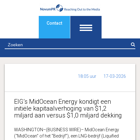
Contact
Z
18:05 uur
17-03-2026
EIG’s MidOcean Energy kondigt een
initiële kapitaalverhoging van $1,2
miljard aan versus $1,0 miljard dekking
WASHINGTON–(BUSINESS WIRE)– MidOcean Energy
(“MidOcean” of het “Bedrijf”), een LNG-bedrijf (Liquified