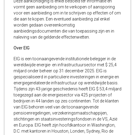
Deze aankondiging is enkel bedoeld ter informatie en
vormt geen aanbieding om te verkopen of aansporing
voor een aanbieding om in te schrijven op effecten of om
die aan te kopen. Een eventueel aanbieding zal enkel
worden gedaan overeenkomstig
aanbiedingsdocumenten die van toepassing zijn en in
naleving van de geldende effectenwetten.
Over EIG
EIG is een toonaangevende institutionele belegger in de
wereldwijde energie- en infrastructuursector met $ 25,4
miljard onder beheer op 31 december 2025. EIG is
gespecialiseerd in particuliere investeringen in energie en
energiegerelateerde infrastructuur op wereldwijde basis.
Tijdens zijn 43-jarige geschiedenis heeft EIG $ 53,4 miljard
toegezegd aan de energiesector via 425 projecten of
bedrijven in 44 landen op zes continenten. Tot de klanten
van EIG behoren veel van de toonaangevende
pensioenregelingen, verzekeringsmaatschappijen,
stichtingen en staatsinvesteringsfondsen in de VS, Azië
en Europa. EIG heeft zijn hoofdkantoor in Washington,
D.C. met kantoren in Houston, Londen, Sydney, Rio de