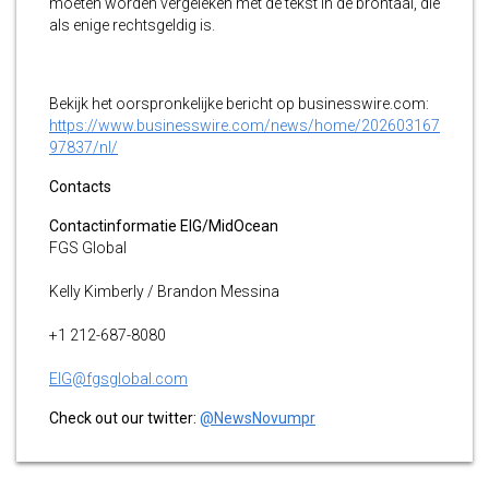
moeten worden vergeleken met de tekst in de brontaal, die
als enige rechtsgeldig is.
Bekijk het oorspronkelijke bericht op businesswire.com:
https://www.businesswire.com/news/home/202603167
97837/nl/
Contacts
Contactinformatie EIG/MidOcean
FGS Global
Kelly Kimberly / Brandon Messina
+1 212-687-8080
EIG@fgsglobal.com
Check out our twitter:
@NewsNovumpr