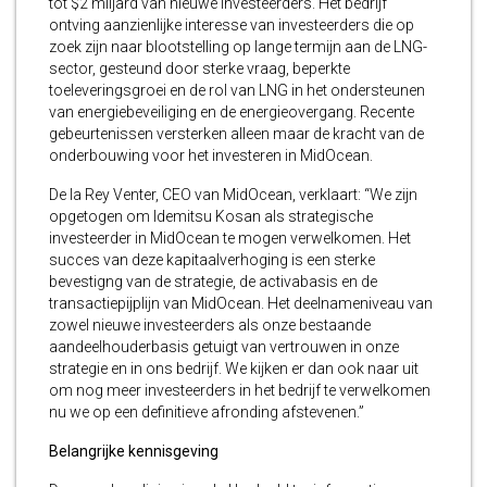
tot $2 miljard van nieuwe investeerders. Het bedrijf
ontving aanzienlijke interesse van investeerders die op
zoek zijn naar blootstelling op lange termijn aan de LNG-
sector, gesteund door sterke vraag, beperkte
toeleveringsgroei en de rol van LNG in het ondersteunen
van energiebeveiliging en de energieovergang. Recente
gebeurtenissen versterken alleen maar de kracht van de
onderbouwing voor het investeren in MidOcean.
De la Rey Venter, CEO van MidOcean, verklaart: “We zijn
opgetogen om Idemitsu Kosan als strategische
investeerder in MidOcean te mogen verwelkomen. Het
succes van deze kapitaalverhoging is een sterke
bevestigng van de strategie, de activabasis en de
transactiepijplijn van MidOcean. Het deelnameniveau van
zowel nieuwe investeerders als onze bestaande
aandeelhouderbasis getuigt van vertrouwen in onze
strategie en in ons bedrijf. We kijken er dan ook naar uit
om nog meer investeerders in het bedrijf te verwelkomen
nu we op een definitieve afronding afstevenen.”
Belangrijke kennisgeving