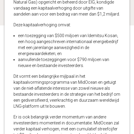
Natural Gas) opgericht en beheerd door EIG, kondigde
vandaag een kapitaalverhoging door uitgifte van
aandelen aan voor een bedrag van meer dan $1,2 miljard.
Deze kapitaalverhoging omvat:
een toezegging van $500 miljoen van Idemitsu Kosan,
een hoog aangeschreven internationaal energiebedrijf
met een jarenlange aanwezigheid in de
energiewaardeketen; en
aanvullende toezeggingen voor $790 miljoen van
nieuwe en bestaande investeerders.
Dit vormt een belangrijke mijlpaal in het
kapitaalvormingsprogramma van MidOcean en getuigt
van de niet-aflatende interesse van zowel nieuwe als
bestaande investeerders in de strategie van het bedrijf om
een gediversifieerd, veerkrachtig en duurzaam wereldwijd
LNG-platform uit te bouwen.
Er is ook belangrijk verder momentum van andere
investeerders momenteel in documentatie. MidOcean zal
verder kapitaal verhogen, met een cumulatief streefcijfer