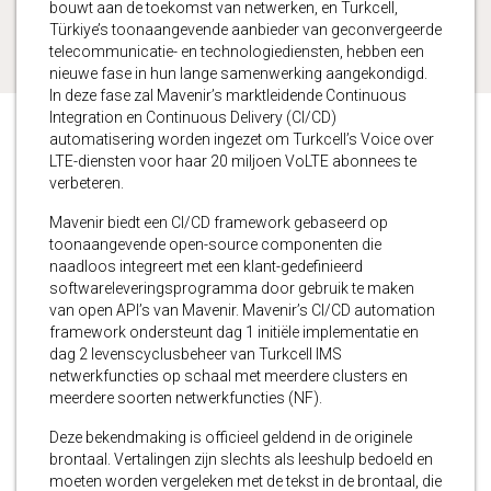
bouwt aan de toekomst van netwerken, en Turkcell,
Türkiye’s toonaangevende aanbieder van geconvergeerde
telecommunicatie- en technologiediensten, hebben een
nieuwe fase in hun lange samenwerking aangekondigd.
In deze fase zal Mavenir’s marktleidende Continuous
Integration en Continuous Delivery (CI/CD)
automatisering worden ingezet om Turkcell’s Voice over
LTE-diensten voor haar 20 miljoen VoLTE abonnees te
verbeteren.
Mavenir biedt een CI/CD framework gebaseerd op
toonaangevende open-source componenten die
naadloos integreert met een klant-gedefinieerd
softwareleveringsprogramma door gebruik te maken
van open API’s van Mavenir. Mavenir’s CI/CD automation
framework ondersteunt dag 1 initiële implementatie en
dag 2 levenscyclusbeheer van Turkcell IMS
netwerkfuncties op schaal met meerdere clusters en
meerdere soorten netwerkfuncties (NF).
Deze bekendmaking is officieel geldend in de originele
brontaal. Vertalingen zijn slechts als leeshulp bedoeld en
moeten worden vergeleken met de tekst in de brontaal, die