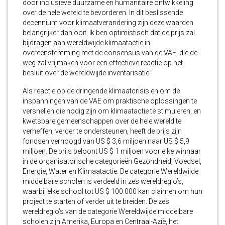
door inclusieve duurzame en humanitaire ontwikkeling
over de hele wereld te bevorderen. In dit beslissende
decennium voor klimaatverandering zijn deze waarden
belangrijker dan ooit. Ik ben optimistisch dat de prijs zal
bijdragen aan wereldwijde klimaatactie in
overeenstemming met de consensus van de VAE, die de
weg zal vrijmaken voor een effectieve reactie op het
besluit over de wereldwijde inventarisatie.”
Als reactie op de dringende klimaatcrisis en om de
inspanningen van de VAE om praktische oplossingen te
versnellen die nodig zijn om klimaatactie te stimuleren, en
kwetsbare gemeenschappen over de hele wereld te
verheffen, verder te ondersteunen, heeft de prijs zijn
fondsen verhoogd van US $ 3,6 miljoen naar US $ 5,9
miljoen. De prijs beloont US $ 1 miljoen voor elke winnaar
in de organisatorische categorieën Gezondheid, Voedsel,
Energie, Water en Klimaatactie. De categorie Wereldwijde
middelbare scholen is verdeeld in zes wereldregio’s,
waarbij elke school tot US $ 100.000 kan claimen om hun
project te starten of verder uit te breiden. De zes
wereldregio’s van de categorie Wereldwijde middelbare
scholen zijn Amerika, Europa en Centraal-Azië, het