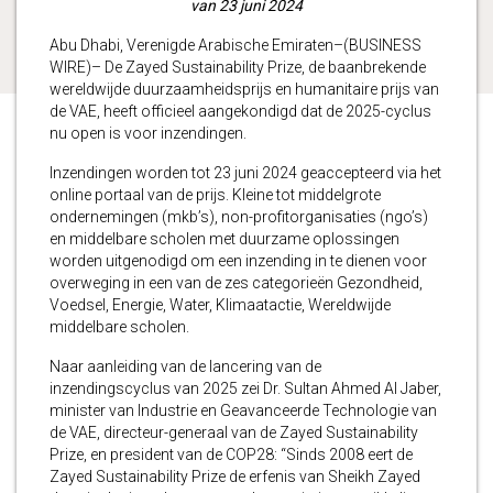
van 23 juni 2024
Abu Dhabi, Verenigde Arabische Emiraten–(BUSINESS
WIRE)– De Zayed Sustainability Prize, de baanbrekende
wereldwijde duurzaamheidsprijs en humanitaire prijs van
de VAE, heeft officieel aangekondigd dat de 2025-cyclus
nu open is voor inzendingen.
Inzendingen worden tot 23 juni 2024 geaccepteerd via het
online portaal van de prijs. Kleine tot middelgrote
ondernemingen (mkb’s), non-profitorganisaties (ngo’s)
en middelbare scholen met duurzame oplossingen
worden uitgenodigd om een inzending in te dienen voor
overweging in een van de zes categorieën Gezondheid,
Voedsel, Energie, Water, Klimaatactie, Wereldwijde
middelbare scholen.
Naar aanleiding van de lancering van de
inzendingscyclus van 2025 zei Dr. Sultan Ahmed Al Jaber,
minister van Industrie en Geavanceerde Technologie van
de VAE, directeur-generaal van de Zayed Sustainability
Prize, en president van de COP28: “Sinds 2008 eert de
Zayed Sustainability Prize de erfenis van Sheikh Zayed