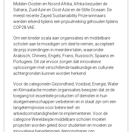
Midden-Oosten en Noord-Afrika, Afrika bezuiden de
Sahara, Zuid-Azië en Oost-Azië en de Stille Oceaan. De
meest recente Zayed Sustainability Prize-winnaars
werden erkend tijdens een prijsuitreiking gehouden tijdens
COP28 VAE.
Om een breder scala aan organisaties en middelbare
scholen aan te moedigen om deel te nemen, accepteert
de prijs inzendingen in meerdere talen, waaronder
Arabisch, Chinees, Engels, Frans, Russisch, Spaans en
Portugees. Dit zal ervoor zorgen dat innovatieve
oplossingen met verschillende taalkundige en culturele
achtergronden kunnen worden herkend.
Voor de categorieën Gezondheid, Voedsel, Energie, Water
en Klimaatactie moeten organisaties bewijzen dat ze de
toegang tot essentiële producten of diensten in hun
doelgemeenschappen verbeteren en in staat zijn om een
langetermijnvisie voor betere leef- en
arbeidsomstandigheden te implementeren. Voor de
categorie Wereldwijde middelbare scholen moeten
projecten worden geleid door studenten en moeten ze
innovatieve benaderingen demonstreren om