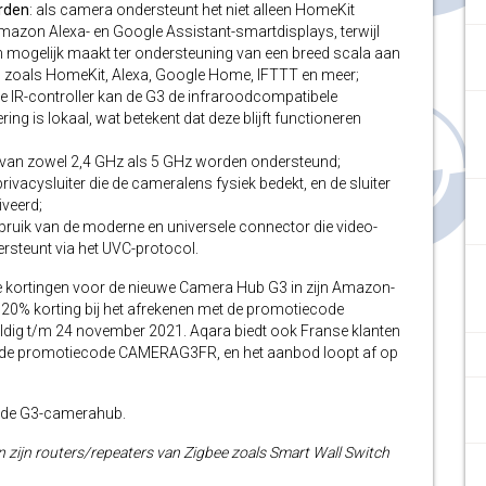
erden
: als camera ondersteunt het niet alleen HomeKit
azon Alexa- en Google Assistant-smartdisplays, terwijl
en mogelijk maakt ter ondersteuning van een breed scala aan
 zoals HomeKit, Alexa, Google Home, IFTTT en meer;
e IR-controller kan de G3 de infraroodcompatibele
ng is lokaal, wat betekent dat deze blijft functioneren
n van zowel 2,4 GHz als 5 GHz worden ondersteund;
 privacysluiter die de cameralens fysiek bedekt, en de sluiter
veerd;
ebruik van de moderne en universele connector die video-
ersteunt via het UVC-protocol.
ijke kortingen voor de nieuwe Camera Hub G3 in zijn Amazon-
20% korting bij het afrekenen met de promotiecode
geldig t/m 24 november 2021. Aqara biedt ook Franse klanten
de promotiecode CAMERAG3FR, en het aanbod loopt af op
r de G3-camerahub.
 zijn routers/repeaters van Zigbee zoals Smart Wall Switch