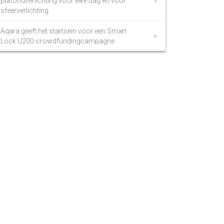
plafondverlichting voor elke dag en voor
sfeerverlichting
Aqara geeft het startsein voor een Smart
Lock U200-crowdfundingcampagne