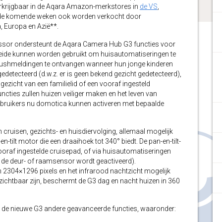
erkrijgbaar in de Aqara Amazon-merkstores in
de VS
,
in de komende weken ook worden verkocht door
 Europa en Azië**.
cessor ondersteunt de Aqara Camera Hub G3 functies voor
beide kunnen worden gebruikt om huisautomatiseringen te
pushmeldingen te ontvangen wanneer hun jonge kinderen
etecteerd (d.w.z. er is geen bekend gezicht gedetecteerd),
zicht van een familielid of een vooraf ingesteld
cties zullen huizen veiliger maken en het leven van
bruikers nu domotica kunnen activeren met bepaalde
uisen, gezichts- en huisdiervolging, allemaal mogelijk
tilt motor die een draaihoek tot 340° biedt. De pan-en-tilt-
oraf ingestelde cruisepad, of via huisautomatiseringen
 de deur- of raamsensor wordt geactiveerd).
2304×1296 pixels en het infrarood nachtzicht mogelijk
ichtbaar zijn, beschermt de G3 dag en nacht huizen in 360
 de nieuwe G3 andere geavanceerde functies, waaronder: