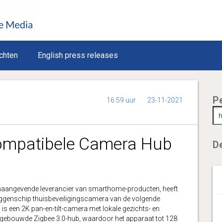
chten
English press releases
P
16:59 uur
23-11-2021
compatibele Camera Hub
De
angevende leverancier van smarthome-producten, heeft
aggenschip thuisbeveiligingscamera van de volgende
s een 2K pan-en-tilt-camera met lokale gezichts- en
ingebouwde Zigbee 3.0-hub, waardoor het apparaat tot 128