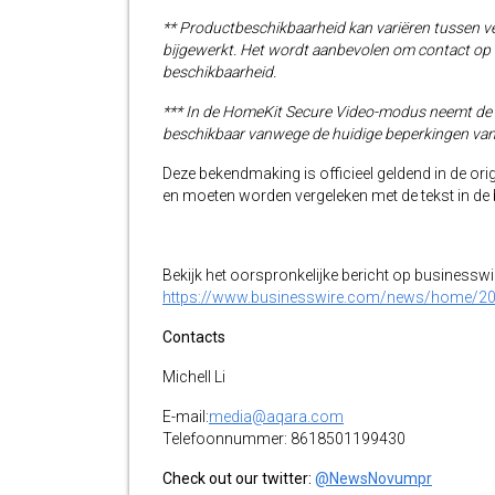
** Productbeschikbaarheid kan variëren tussen v
bijgewerkt. Het wordt aanbevolen om contact op t
beschikbaarheid.
*** In de HomeKit Secure Video-modus neemt de c
beschikbaar vanwege de huidige beperkingen van
Deze bekendmaking is officieel geldend in de orig
en moeten worden vergeleken met de tekst in de br
Bekijk het oorspronkelijke bericht op businessw
https://www.businesswire.com/news/home/2
Contacts
Michell Li
E-mail:
media@aqara.com
Telefoonnummer: 8618501199430
Check out our twitter:
@NewsNovumpr