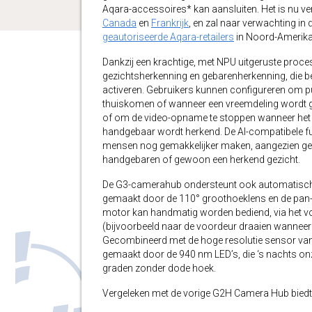
Aqara-accessoires* kan aansluiten. Het is nu v
Canada
en
Frankrijk
, en zal naar verwachting 
geautoriseerde Aqara-retailers
in Noord-Amerika,
Dankzij een krachtige, met NPU uitgeruste pro
gezichtsherkenning en gebarenherkenning, die 
activeren. Gebruikers kunnen configureren om 
thuiskomen of wanneer een vreemdeling wordt ged
of om de video-opname te stoppen wanneer het ge
handgebaar wordt herkend. De AI-compatibele fun
mensen nog gemakkelijker maken, aangezien ge
handgebaren of gewoon een herkend gezicht.
De G3-camerahub ondersteunt ook automatisch cr
gemaakt door de 110° groothoeklens en de pan-en-
motor kan handmatig worden bediend, via het vo
(bijvoorbeeld naar de voordeur draaien wanneer
Gecombineerd met de hoge resolutie sensor van 
gemaakt door de 940 nm LED’s, die ‘s nachts onz
graden zonder dode hoek.
Vergeleken met de vorige G2H Camera Hub biedt