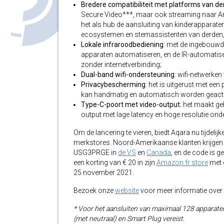
Bredere compatibiliteit met platforms van d
Secure Video***, maar ook streaming naar Am
het als hub de aansluiting van kinderapparat
ecosystemen en stemassistenten van derden,
Lokale infraroodbediening
: met de ingebouwd
apparaten automatiseren, en de IR-automatiseri
zonder internetverbinding;
Dual-band wifi-ondersteuning
: wifi-netwerke
Privacybescherming
: het is uitgerust met een
kan handmatig en automatisch worden geacti
Type-C-poort met video-output
: het maakt g
output met lage latency en hoge resolutie ond
Om de lancering te vieren, biedt Aqara nu tijdel
merkstores. Noord-Amerikaanse klanten krijgen 
USG3PRGE in
de VS
en
Canada
, en de code is 
een korting van € 20 in zijn
Amazon.fr store
met 
25 november 2021.
Bezoek onze
website
voor meer informatie ove
* Voor het aansluiten van maximaal 128 apparaten
(met neutraal) en Smart Plug vereist.