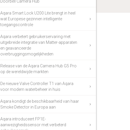
Doorbell Camera Hub
Aqara Smart Lock U200 Lite brengt in heel
wat Europese gezinnen intelligente
toegangscontrole
Aqara verbetert gebruikerservaring met
uitgebreide integratie van Matter-apparaten
en geavanceerde
overbruggingsmogelijkheden
Release van de Aqara Camera Hub G5 Pro
op de wereldwijde markten
De nieuwe Valve Controller T1 van Aqara
voor modern waterbeheer in huis
Aqara kondigt de beschikbaarheid van haar
Smoke Detector in Europa aan
Aqara introduceert FP1E-
aanwezigheidssensor met verbeterd