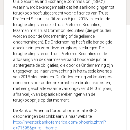
U.S. Securities and Exchange Commission (“SEC”),
waarin werd bekendgemaakt dat het aankondigingen tot
terugkoop heeft uitgebracht voor elf series van Trust
Preferred Securities. Dit zal op 6 juni 2018 leiden tot de
terugbetaling van deze Trust Preferred Securities,
tezamen met Trust Common Securities (die gehouden
worden door de Onderneming of de gelieerde
ondernemingen). De Onderneming heeft alle benodigde
goedkeuringen voor deze terugkoop verkregen. De
terugbetaling van de Trust Preferred Securities en de
aflossing van de daarmee verband houdende junior
achtergestelde obligaties, die door de Onderneming zijn
uitgegeven, zal naar verwachting in het tweede kwartaal
van 2018 plaatsvinden. De Onderneming zal kostenpost
opnemen voor andere inkomsten en bruto inkomsten,
met een geschatte waarde van ongeveer $ 800 miljoen,
afhankelijk van bepaalde berekeningen van de
terugkoopprijs op dat moment.
De Bank of America Corporation stelt alle SEC-
deponeringen beschikbaar via haar website:
http://investor.bankofamerica.com/phoenix.zhtml?
c=71595&p=irol-irhome
.