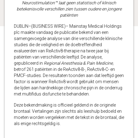
Neurostimulation™ laat geen statistisch of klinisch
betekenisvolle verschillen zien tussen oudere en jongere
patiënten
DUBLIN–(BUSINESS WIRE)– Mainstay Medical Holdings
plc maakte vandaag de publicatie bekend van een
samengevoegde analyse van drie verschillende klinische
studies die de veiligheid en de doeltreffendheid
evalueerden van ReActiv8-therapie na twee jaar bij
patiënten van verschillende leeftijd. De analyse,
gepubliceerd in
Regional Anesthesia & Pain Medicine,
betrof 261 patiënten in de ReActiv8-B-, ReActiv8-C- en
PMCF-studies. De resultaten toonden aan dat leeftijd geen
factor is wanneer ReActiv8 wordt gebruikt om mensen
die lijden aan hardnekkige chronische pijn in de onderrug
met multifidus disfunctie te behandelen.
Deze bekendmaking is officieel geldend in de originele
brontaal. Vertalingen zijn slechts als leeshulp bedoeld en
moeten worden vergeleken met de tekst in de brontaal, die
als enige rechtsgeldig is.