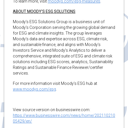
To learn more, visit
moodys.com/esg-measures
.
ABOUT MOODY’S ESG SOLUTIONS
Moody’s ESG Solutions Group is a business unit of
Moody’s Corporation serving the growing global demand
for ESG and climate insights. The group leverages
Moody’s data and expertise across ESG, climate risk,
and sustainable finance, and aligns with Moody’s
Investors Service and Moody’s Analytics to deliver a
comprehensive, integrated suite of ESG and climate risk
solutions including ESG scores, analytics, Sustainability
Ratings and Sustainable Finance Reviewer/certifier
services.
For more information visit Moody’s ESG hub at
www.moodys.com/esg
.
View source version on businesswire.com:
https://www.businesswire.com/news/home/202110210
05429/en/