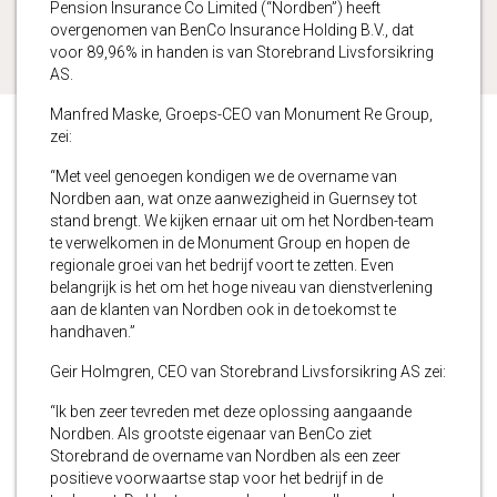
Pension Insurance Co Limited (“Nordben”) heeft
overgenomen van BenCo Insurance Holding B.V., dat
voor 89,96% in handen is van Storebrand Livsforsikring
AS.
Manfred Maske, Groeps-CEO van Monument Re Group,
zei:
“Met veel genoegen kondigen we de overname van
Nordben aan, wat onze aanwezigheid in Guernsey tot
stand brengt. We kijken ernaar uit om het Nordben-team
te verwelkomen in de Monument Group en hopen de
regionale groei van het bedrijf voort te zetten. Even
belangrijk is het om het hoge niveau van dienstverlening
aan de klanten van Nordben ook in de toekomst te
handhaven.”
Geir Holmgren, CEO van Storebrand Livsforsikring AS zei:
“Ik ben zeer tevreden met deze oplossing aangaande
Nordben. Als grootste eigenaar van BenCo ziet
Storebrand de overname van Nordben als een zeer
positieve voorwaartse stap voor het bedrijf in de