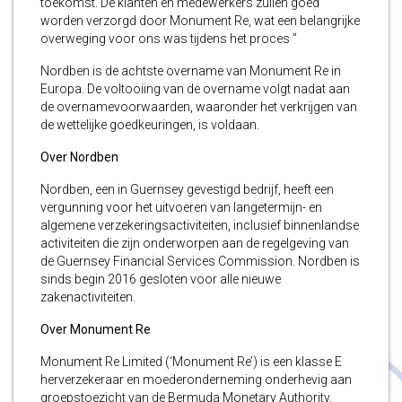
toekomst. De klanten en medewerkers zullen goed
worden verzorgd door Monument Re, wat een belangrijke
overweging voor ons was tijdens het proces ”
Nordben is de achtste overname van Monument Re in
Europa. De voltooiing van de overname volgt nadat aan
de overnamevoorwaarden, waaronder het verkrijgen van
de wettelijke goedkeuringen, is voldaan.
Over Nordben
Nordben, een in Guernsey gevestigd bedrijf, heeft een
vergunning voor het uitvoeren van langetermijn- en
algemene verzekeringsactiviteiten, inclusief binnenlandse
activiteiten die zijn onderworpen aan de regelgeving van
de Guernsey Financial Services Commission. Nordben is
sinds begin 2016 gesloten voor alle nieuwe
zakenactiviteiten.
Over Monument Re
Monument Re Limited (‘Monument Re’) is een klasse E
herverzekeraar en moederonderneming onderhevig aan
groepstoezicht van de Bermuda Monetary Authority.