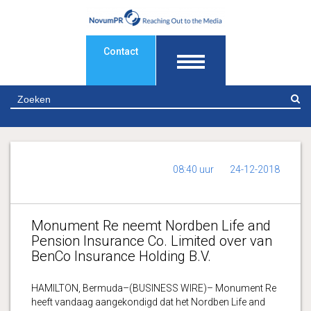
Contact
Z
08:40 uur
24-12-2018
Monument Re neemt Nordben Life and
Pension Insurance Co. Limited over van
BenCo Insurance Holding B.V.
HAMILTON, Bermuda–(BUSINESS WIRE)– Monument Re
heeft vandaag aangekondigd dat het Nordben Life and