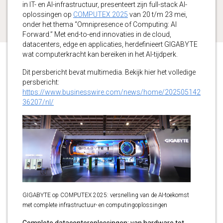
in IT- en AI-infrastructuur, presenteert zijn full-stack AI-
oplossingen op
COMPUTEX 2025
van 20 t/m 23 mei,
onder het thema “Omnipresence of Computing: AI
Forward.” Met end-to-end innovaties in de cloud,
datacenters, edge en applicaties, herdefinieert GIGABYTE
wat computerkracht kan bereiken in het AI-tijdperk.
Dit persbericht bevat multimedia. Bekijk hier het volledige
persbericht:
https://www.businesswire.com/news/home/202505142
36207/nl/
GIGABYTE op COMPUTEX 2025: versnelling van de AI-toekomst
met complete infrastructuur- en computingoplossingen
Complete datacenteroplossingen: van hardware tot