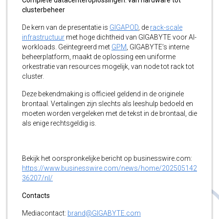
clusterbeheer
De kern van de presentatie is
GIGAPOD
, de
rack-scale
infrastructuur
met hoge dichtheid van GIGABYTE voor AI-
workloads. Geïntegreerd met
GPM
, GIGABYTE’s interne
beheerplatform, maakt de oplossing een uniforme
orkestratie van resources mogelijk, van node tot rack tot
cluster.
Deze bekendmaking is officieel geldend in de originele
brontaal. Vertalingen zijn slechts als leeshulp bedoeld en
moeten worden vergeleken met de tekst in de brontaal, die
als enige rechtsgeldig is.
Bekijk het oorspronkelijke bericht op businesswire.com:
https://www.businesswire.com/news/home/202505142
36207/nl/
Contacts
Mediacontact:
brand@GIGABYTE.com