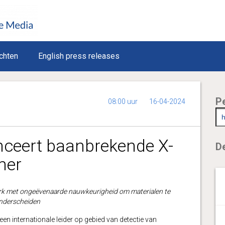
chten
English press releases
P
08:00 uur
16-04-2024
nceert baanbrekende X-
De
ner
erk met ongeëvenaarde nauwkeurigheid om materialen te
nderscheiden
 een internationale leider op gebied van detectie van