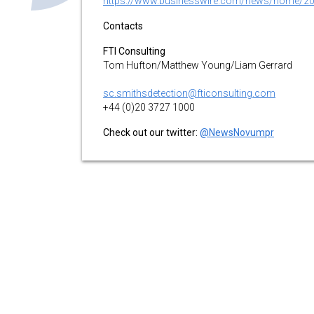
https://www.businesswire.com/news/home/2
Contacts
FTI Consulting
Tom Hufton/Matthew Young/Liam Gerrard
sc.smithsdetection@fticonsulting.com
+44 (0)20 3727 1000
Check out our twitter:
@NewsNovumpr