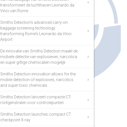
transformeert de luchthaven Leonardo da
Vinci van Rome
Smiths Detection’s advanced carry-on
baggage screening technology
transforming Rome’s Leonardo da Vinci
Airport
De innovatie van Smiths Detection maakt de
mobiele detectie van explosieven, narcotica
en super giftige chemicaliën mogelijk
Smiths Detection innovation allows for the
mobile detection of explosives, narcotics
and super toxic chemicals
Smiths Detection lanceert compacte CT-
röntgenstralen voor controlepunten
Smiths Detection launches compact CT
checkpoint X-ray