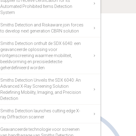
supplier to receive certification for its
Automated Prohibited Items Detection
System
Smiths Detection and Riskaware join forces
to develop next generation CBRN solution
Smiths Detection onthult de SDX 6040: een
geavanceerde oplossing voor
röntgenscreening waarmee mobiliteit,
beeldvorming en precisiedetectie
geherdefinieerd worden
Smiths Detection Unveils the SDX 6040: An
Advanced X-Ray Screening Solution
Redefining Mobility, Imaging, and Precision
Detection
Smiths Detection launches cutting edge X-
ray Diffraction scanner
Geavanceerde technologie voor screenen
van handbagage van Smiths Detection