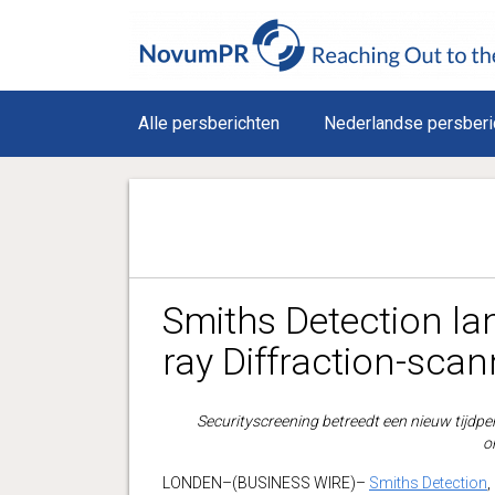
Alle persberichten
Nederlandse persberi
Smiths Detection la
ray Diffraction-scan
Securityscreening betreedt een nieuw tijdp
o
LONDEN–(BUSINESS WIRE)–
Smiths Detection
,