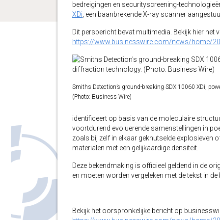
bedreigingen en securityscreening-technologie
XDi
, een baanbrekende X-ray scanner aangestuur
Dit persbericht bevat multimedia. Bekijk hier het 
https://www.businesswire.com/news/home/2
Smiths Detection’s ground-breaking SDX 10060 XDi, power
(Photo: Business Wire)
identificeert op basis van de moleculaire stru
voortdurend evoluerende samenstellingen in poe
zoals bij zelf in elkaar geknutselde explosieven
materialen met een gelijkaardige densiteit.
Deze bekendmaking is officieel geldend in de orig
en moeten worden vergeleken met de tekst in de br
Bekijk het oorspronkelijke bericht op businessw