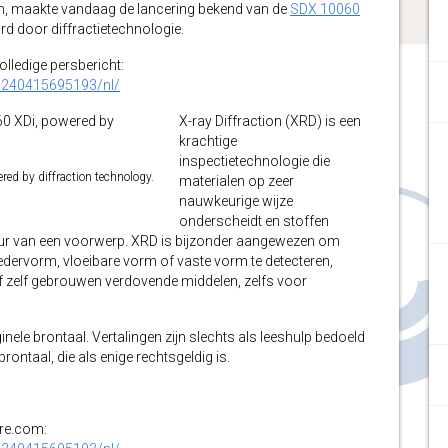
ën, maakte vandaag de lancering bekend van de
SDX 10060
d door diffractietechnologie.
volledige persbericht:
0240415695193/nl/
X-ray Diffraction (XRD) is een
krachtige
inspectietechnologie die
ed by diffraction technology.
materialen op zeer
nauwkeurige wijze
onderscheidt en stoffen
ctuur van een voorwerp. XRD is bijzonder aangewezen om
dervorm, vloeibare vorm of vaste vorm te detecteren,
 of zelf gebrouwen verdovende middelen, zelfs voor
inele brontaal. Vertalingen zijn slechts als leeshulp bedoeld
ontaal, die als enige rechtsgeldig is.
ire.com: