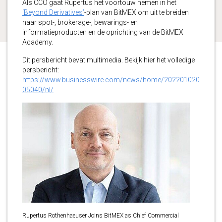
Als CCO gaat Rupertus het voortouw nemen in het
‘Beyond Derivatives’
-plan van BitMEX om uit te breiden
naar spot-, brokerage-, bewarings- en
informatieproducten en de oprichting van de BitMEX
Academy.
Dit persbericht bevat multimedia. Bekijk hier het volledige
persbericht:
https://www.businesswire.com/news/home/202201020
05040/nl/
Rupertus Rothenhaeuser Joins BitMEX as Chief Commercial