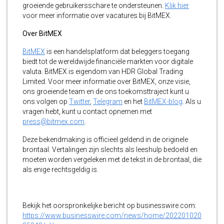
groeiende gebruikersschare te ondersteunen.
Klik hier
voor meer informatie over vacatures bij BitMEX.
Over BitMEX
BitMEX
is een handelsplatform dat beleggers toegang
biedt tot de wereldwijde financiële markten voor digitale
valuta. BitMEX is eigendom van HDR Global Trading
Limited. Voor meer informatie over BitMEX, onze visie,
ons groeiende team en de ons toekomsttraject kunt u
ons volgen op
Twitter
,
Telegram
en het
BitMEX-blog
. Als u
vragen hebt, kunt u contact opnemen met
press@bitmex.com
.
Deze bekendmaking is officieel geldend in de originele
brontaal. Vertalingen zijn slechts als leeshulp bedoeld en
moeten worden vergeleken met de tekst in de brontaal, die
als enige rechtsgeldig is.
Bekijk het oorspronkelijke bericht op businesswire.com:
https://www.businesswire.com/news/home/202201020