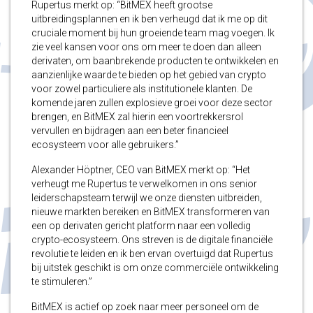
Rupertus merkt op: “BitMEX heeft grootse
uitbreidingsplannen en ik ben verheugd dat ik me op dit
cruciale moment bij hun groeiende team mag voegen. Ik
zie veel kansen voor ons om meer te doen dan alleen
derivaten, om baanbrekende producten te ontwikkelen en
aanzienlijke waarde te bieden op het gebied van crypto
voor zowel particuliere als institutionele klanten. De
komende jaren zullen explosieve groei voor deze sector
brengen, en BitMEX zal hierin een voortrekkersrol
vervullen en bijdragen aan een beter financieel
ecosysteem voor alle gebruikers.”
Alexander Höptner, CEO van BitMEX merkt op: “Het
verheugt me Rupertus te verwelkomen in ons senior
leiderschapsteam terwijl we onze diensten uitbreiden,
nieuwe markten bereiken en BitMEX transformeren van
een op derivaten gericht platform naar een volledig
crypto-ecosysteem. Ons streven is de digitale financiële
revolutie te leiden en ik ben ervan overtuigd dat Rupertus
bij uitstek geschikt is om onze commerciële ontwikkeling
te stimuleren.”
BitMEX is actief op zoek naar meer personeel om de