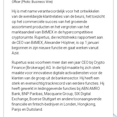
Officer (Photo: Business Wire)
Hij is met name verantwoordelijk voor het ontwikkelen
van de wereldwijde klantrelaties van de beurs, het toezicht
op het commerciële succes van het groeiende
assortiment producten en het vergroten van het
marktaandeel van BitMEX in de hypercompetitieve
cryptoruimte. Rupertus, die rechtstreeks rapporteert aan
de CEO van BitMEX, Alexander Höptner, is op 1 januari
begonnen in zijn nieuwe functie en gaat werken vanuit
Azië.
Rupertus was voorheen meer dan een jaar CEO bij Crypto
Finance (Brokerage) AG. In die tijd maakte hij zich sterk
maakte voor innovatieve digitale activadiensten voor de
klanten van de groep uit de bankensector. Hij heeft een
sterk en evenwichtig trackrecord van eerdere functies. Hij
heeft gewerkt in leidinggevende functies bij ABN AMRO
Bank, BNP Paribas, Macquarie Group, SIX Digital
Exchange, Boerse Stuttgart en andere toonaangevende
financiële en fintech-bedrijven in Londen, Hongkong,
Parijs en Duitsland.