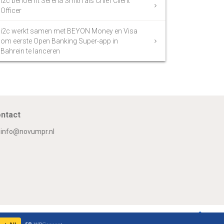
i2c benoemt Serena Smith als Chief Client
Officer
i2c werkt samen met BEYON Money en Visa
om eerste Open Banking Super-app in
Bahrein te lanceren
ntact
info@novumpr.nl
Om
Twitter
Facebook
LinkedIn
GooglePlus