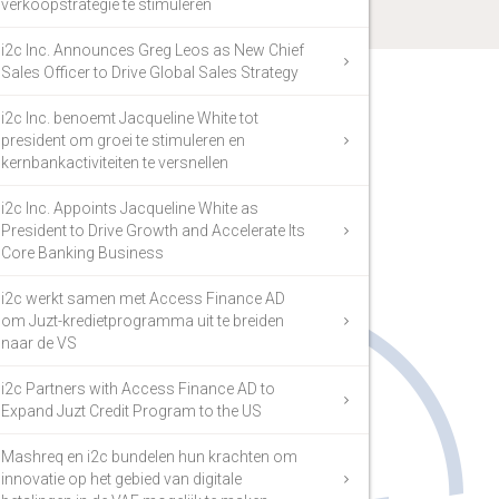
verkoopstrategie te stimuleren
i2c Inc. Announces Greg Leos as New Chief
Sales Officer to Drive Global Sales Strategy
i2c Inc. benoemt Jacqueline White tot
president om groei te stimuleren en
kernbankactiviteiten te versnellen
i2c Inc. Appoints Jacqueline White as
President to Drive Growth and Accelerate Its
Core Banking Business
i2c werkt samen met Access Finance AD
om Juzt-kredietprogramma uit te breiden
naar de VS
i2c Partners with Access Finance AD to
Expand Juzt Credit Program to the US
Mashreq en i2c bundelen hun krachten om
innovatie op het gebied van digitale