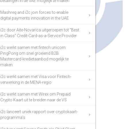
betalingen in de VAE mogelijk te maken
Mashreq and i2c join forces to enable
digital payments innovation in the UAE
i2c door Aite-Novarica uitgeroepen tot “Best
in Class” Credit-Card-as-a-Service Provider
i2c werkt samen met fintech unicorn
PingPong om snel groeiend B2B
Mastercard-kredietaanbod mogelijk te
maken
i2c werkt samen met Visa voor Fintech-
verwerking in de MENA-regio
i2c werkt samen met Wirex om Prepaid
Crypto Kaart uit te breiden naar de VS
i2c lanceert uniek rapport over cryptokaart-
programma’s