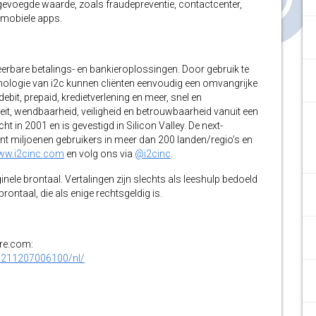
egevoegde waarde, zoals fraudepreventie, contactcenter,
n mobiele apps.
eerbare betalings- en bankieroplossingen. Door gebruik te
hnologie van i2c kunnen cliënten eenvoudig een omvangrijke
ebit, prepaid, kredietverlening en meer, snel en
iteit, wendbaarheid, veiligheid en betrouwbaarheid vanuit een
t in 2001 en is gevestigd in Silicon Valley. De next-
unt miljoenen gebruikers in meer dan 200 landen/regio’s en
ww.i2cinc.com
en volg ons via
@i2cinc
.
inele brontaal. Vertalingen zijn slechts als leeshulp bedoeld
ontaal, die als enige rechtsgeldig is.
ire.com:
0211207006100/nl/