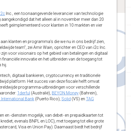
i2c
Inc.
,
een toonaangevende leverancier van technologie
ag aangekondigd dat het alleen al in november meer dan 20
eeft geïmplementeerd voor klanten in 10 markten en vier
t aan klanten en programma’s die we nu in ons bedrijf zien,
eldwijde team”, zei Amir Wain, oprichter en CEO van i2c Inc.
 zijn voor visionairs op het gebied van betalingen en digitaal
n financiële innovatie en het uitbreiden van de toegang tot
 hij.
ntech, digitaal bankieren, cryptocurrency en traditionele
eldwijd platform. Het succes van deze fiscale helft omvat
wereldwijde programma-uitbreidingen voor verschillende
aaronder:
1derful
(Australië),
BEYON Money
(Bahrein),
 International Bank
(Puerto Rico),
Solid
(VS) en
TAG
n en -diensten mogelijk, van debet- en prepaidkaarten tot
rediet, evenals BNPL en LOC), met toegang tot elke grote
tercard, Visa en Union Pay). Daarnaast biedt het bedrijf