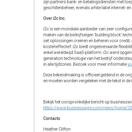
zijn partners bank- en betalingsdiensten met to
geschillenbeheer, evenals white-label internet- e
Over i2c Inc.
i2c is een mondiale aanbieder van zeer configur
maken van de bedrijfseigen ‘building block’-tec
set oplossingen creëren en beheren voor credit, d
kosteneffectief. i2c biedt ongeëvenaarde flexibil
enkel wereldwijd SaaS-platform. i2c werd opgerich
generation technologie van het bedrijf onderste
in alle tijdzones. Bezoek voor meer informatie
w
Deze bekendmaking is officieel geldend in de orig
en moeten worden vergeleken met de tekst in de br
Bekijk het oorspronkelijke bericht op businessw
https://www.businesswire.com/news/home/2
Contacts
Heather Clifton