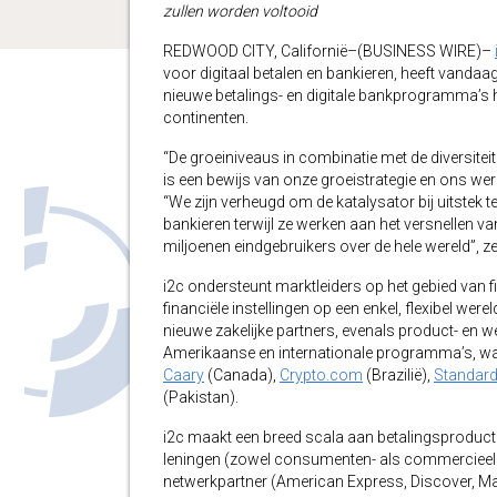
zullen worden voltooid
REDWOOD CITY, Californië–(BUSINESS WIRE)–
voor digitaal betalen en bankieren, heeft vanda
nieuwe betalings- en digitale bankprogramma’s h
continenten.
“De groeiniveaus in combinatie met de diversitei
is een bewijs van onze groeistrategie en ons wer
“We zijn verheugd om de katalysator bij uitstek te
bankieren terwijl ze werken aan het versnellen va
miljoenen eindgebruikers over de hele wereld”, zei
i2c ondersteunt marktleiders op het gebied van fi
financiële instellingen op een enkel, flexibel wer
nieuwe zakelijke partners, evenals product- en 
Amerikaanse en internationale programma’s, w
Caary
(Canada),
Crypto.com
(Brazilië),
Standard
(Pakistan).
i2c maakt een breed scala aan betalingsproducte
leningen (zowel consumenten- als commercieel k
netwerkpartner (American Express, Discover, Mas