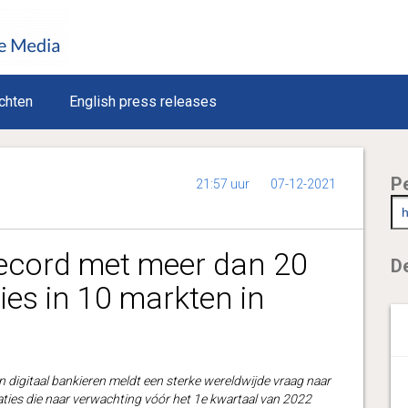
chten
English press releases
P
21:57 uur
07-12-2021
record met meer dan 20
De
es in 10 markten in
n digitaal bankieren meldt een sterke wereldwijde vraag naar
ties die naar verwachting vóór het 1e kwartaal van 2022