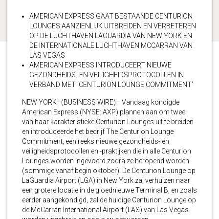
AMERICAN EXPRESS GAAT BESTAANDE CENTURION
LOUNGES AANZIENLIJK UITBREIDEN EN VERBETEREN
OP DE LUCHTHAVEN LAGUARDIA VAN NEW YORK EN
DE INTERNATIONALE LUCHTHAVEN MCCARRAN VAN
LAS VEGAS
AMERICAN EXPRESS INTRODUCEERT NIEUWE
GEZONDHEIDS- EN VEILIGHEIDSPROTOCOLLEN IN
VERBAND MET ‘CENTURION LOUNGE COMMITMENT’
NEW YORK–(BUSINESS WIRE)– Vandaag kondigde
American Express (NYSE: AXP) plannen aan om twee
van haar karakteristieke Centurion Lounges uit te breiden
en introduceerde het bedrijf The Centurion Lounge
Commitment, een reeks nieuwe gezondheids- en
veiligheidsprotocollen en -praktijken die in alle Centurion
Lounges worden ingevoerd zodra ze heropend worden
(sommige vanaf begin oktober). De Centurion Lounge op
LaGuardia Airport (LGA) in New York zal verhuizen naar
een grotere locatie in de gloednieuwe Terminal B, en zoals
eerder aangekondigd, zal de huidige Centurion Lounge op
de McCarran International Airport (LAS) van Las Vegas