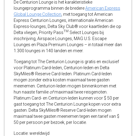
De Centurion Lounge is het karakteristieke
loungeprogramma binnen de bredere
American Express
Global Lounge Collection
, met toegang tot American
Express Centurion Lounges, internationale American
Express-lounges, Delta Sky Club® voor kaartleden die op
TM
Delta vliegen, Priority Pass
Select Lounges bij
inschrijving, Airspace Lounges, MAG U.S. Escape
Lounges en Plaza Premium Lounges – in totaal meer dan
1.300 lounges in 140 landen en meer.
Toegang tot The Centurion Lounge is gratis en exclusief
voor Platinum Card-leden, Centurion-leden en Delta
SkyMiles® Reserve Card-leden. Platinum Card-leden
mogen zonder extra kosten maximaal twee gasten
meenemen. Centurion-leden mogen binnenkomen met
hun naaste familie
of
maximaal twee reisgenoten.
Platinum Card- en Centurion-leden kunnen voor $ 50 per
gast toegang tot The Centurion Lounge kopen voor extra
gasten. Delta SkyMiles® Reserve Card-leden mogen
maximaal twee gasten meenemen tegen een tarief van $
50 per persoon per bezoek, per locatie.
Locatie: wereldwijd