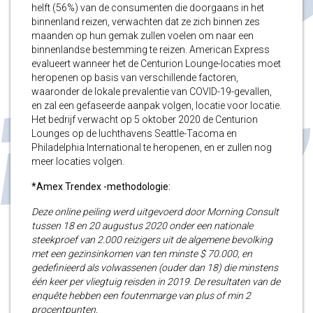
helft (56%) van de consumenten die doorgaans in het
binnenland reizen, verwachten dat ze zich binnen zes
maanden op hun gemak zullen voelen om naar een
binnenlandse bestemming te reizen. American Express
evalueert wanneer het de Centurion Lounge-locaties moet
heropenen op basis van verschillende factoren,
waaronder de lokale prevalentie van COVID-19-gevallen,
en zal een gefaseerde aanpak volgen, locatie voor locatie.
Het bedrijf verwacht op 5 oktober 2020 de Centurion
Lounges op de luchthavens Seattle-Tacoma en
Philadelphia International te heropenen, en er zullen nog
meer locaties volgen.
*Amex Trendex
-methodologie:
Deze online peiling werd uitgevoerd door Morning Consult
tussen 18 en 20 augustus 2020 onder een nationale
steekproef van 2.000 reizigers uit de algemene bevolking
met een gezinsinkomen van ten minste $ 70.000, en
gedefinieerd als volwassenen (ouder dan 18) die minstens
één keer per vliegtuig reisden in 2019. De resultaten van de
enquête hebben een foutenmarge van plus of min 2
procentpunten.