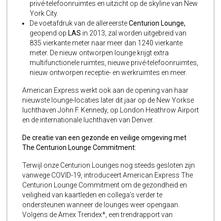
privé-telefoonruimtes en uitzicht op de skyline van New
York City.
De voetafdruk van de allereerste
Centurion Lounge,
geopend op
LAS
in 2013, zal worden uitgebreid van
835 vierkante meter naar meer dan 1240 vierkante
meter. De nieuw ontworpen lounge krijgt extra
multifunctionele ruimtes, nieuwe privé-telefoonruimtes,
nieuw ontworpen receptie- en werkruimtes en meer.
American Express werkt ook aan de opening van haar
nieuwste lounge-locaties later dit jaar op de New Yorkse
luchthaven John F. Kennedy, op London Heathrow Airport
en de internationale luchthaven van Denver.
De creatie van een gezonde en veilige omgeving met
The Centurion Lounge Commitment:
Terwijl onze Centurion Lounges nog steeds gesloten zijn
vanwege COVID-19, introduceert American Express The
Centurion Lounge Commitment om de gezondheid en
veiligheid van kaartleden en collega’s verder te
ondersteunen wanneer de lounges weer opengaan.
Volgens de Amex Trendex*, een trendrapport van