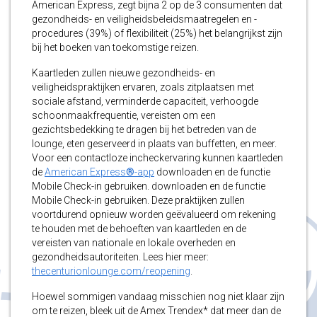
American Express, zegt bijna 2 op de 3 consumenten dat
gezondheids- en veiligheidsbeleidsmaatregelen en -
procedures (39%) of flexibiliteit (25%) het belangrijkst zijn
bij het boeken van toekomstige reizen.
Kaartleden zullen nieuwe gezondheids- en
veiligheidspraktijken ervaren, zoals zitplaatsen met
sociale afstand, verminderde capaciteit, verhoogde
schoonmaakfrequentie, vereisten om een
gezichtsbedekking te dragen bij het betreden van de
lounge, eten geserveerd in plaats van buffetten, en meer.
Voor een contactloze incheckervaring kunnen kaartleden
de
American Express
®
-app
downloaden en de functie
Mobile Check-in gebruiken. downloaden en de functie
Mobile Check-in gebruiken. Deze praktijken zullen
voortdurend opnieuw worden geëvalueerd om rekening
te houden met de behoeften van kaartleden en de
vereisten van nationale en lokale overheden en
gezondheidsautoriteiten. Lees hier meer:
thecenturionlounge.com/reopening
.
Hoewel sommigen vandaag misschien nog niet klaar zijn
om te reizen, bleek uit de Amex Trendex* dat meer dan de