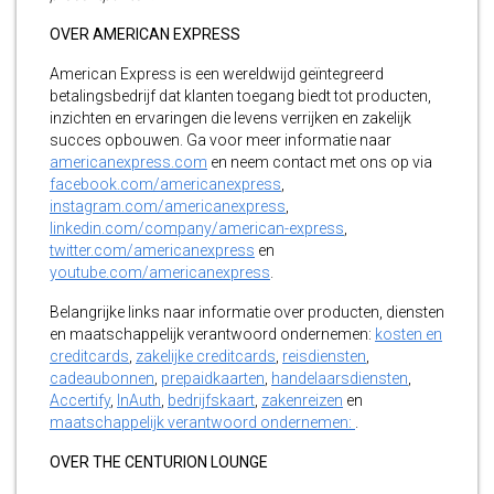
OVER AMERICAN EXPRESS
American Express is een wereldwijd geïntegreerd
betalingsbedrijf dat klanten toegang biedt tot producten,
inzichten en ervaringen die levens verrijken en zakelijk
succes opbouwen. Ga voor meer informatie naar
americanexpress.com
en neem contact met ons op via
facebook.com/americanexpress
,
instagram.com/americanexpress
,
linkedin.com/company/american-express
,
twitter.com/americanexpress
en
youtube.com/americanexpress
.
Belangrijke links naar informatie over producten, diensten
en maatschappelijk verantwoord ondernemen:
kosten en
creditcards
,
zakelijke creditcards
,
reisdiensten
,
cadeaubonnen
,
prepaidkaarten
,
handelaarsdiensten
,
Accertify
,
InAuth
,
bedrijfskaart
,
zakenreizen
en
maatschappelijk verantwoord ondernemen:
.
OVER THE CENTURION LOUNGE