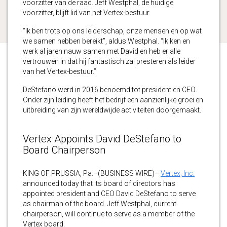
voorzitter van de raad. Jeff Westphal, de huidige
voorzitter, blijft lid van het Vertex-bestuur.
“Ik ben trots op ons leiderschap, onze mensen en op wat
we samen hebben bereikt”, aldus Westphal. “Ik ken en
werk al jaren nauw samen met David en heb er alle
vertrouwen in dat hij fantastisch zal presteren als leider
van het Vertex-bestuur.”
DeStefano werd in 2016 benoemd tot president en CEO.
Onder zijn leiding heeft het bedrijf een aanzienlijke groei en
uitbreiding van zijn wereldwijde activiteiten doorgemaakt.
Vertex Appoints David DeStefano to
Board Chairperson
KING OF PRUSSIA, Pa.–(BUSINESS WIRE)–
Vertex, Inc.
announced today that its board of directors has
appointed president and CEO David DeStefano to serve
as chairman of the board. Jeff Westphal, current
chairperson, will continue to serve as a member of the
Vertex board.