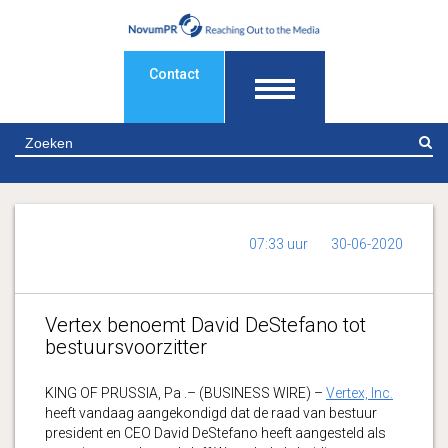
Contact
Z
07:33 uur
30-06-2020
Vertex benoemt David DeStefano tot
bestuursvoorzitter
KING OF PRUSSIA, Pa .– (BUSINESS WIRE) –
Vertex, Inc.
heeft vandaag aangekondigd dat de raad van bestuur
president en CEO David DeStefano heeft aangesteld als