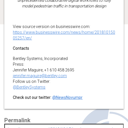
unprecedented collaborative digital workflows to fully
model pedestrian traffic in transportation design
View source version on businesswire.com:
https://www.businesswire.com/news/home/201810150
05257/en/
Contacts
Bentley Systems, Incorporated
Press:
Jennifer Maguire, +1 610 458 2695
jennifer.maguire@bentley.com
Follow us on Twitter:
@BentleySystems
Check out our twitter:
@NewsNovumpr
Permalink