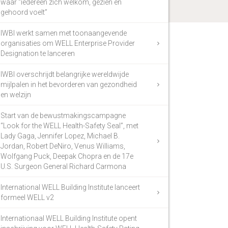
waar “iedereen zich welkom, gezien en
gehoord voelt”
IWBI werkt samen met toonaangevende
organisaties om WELL Enterprise Provider
Designation te lanceren
IWBI overschrijdt belangrijke wereldwijde
mijlpalen in het bevorderen van gezondheid
en welzijn
Start van de bewustmakingscampagne
“Look for the WELL Health-Safety Seal”, met
Lady Gaga, Jennifer Lopez, Michael B.
Jordan, Robert DeNiro, Venus Williams,
Wolfgang Puck, Deepak Chopra en de 17e
U.S. Surgeon General Richard Carmona
International WELL Building Institute lanceert
formeel WELL v2
Internationaal WELL Building Institute opent