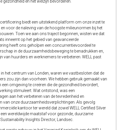
 de gezondheid en het welzijn bevorderen.
certificering biedt een uitstekend platform om onze inzet te
 en voor de naleving van de hoogste milieunormen bij het
gebouwen. Toen we aan ons traject begonnen, wisten we dat
ts inneemt op het gebied van geavanceerde
ring heeft ons geholpen een concurrentievoordeel te
derschap in de duurzaamheidsbeweging te benadrukken en,
zijn van huurders en werknemers te verbeteren. WELL past
in het centrum van Londen, waren we vastbesloten dat de
ders zou zijn dan voorheen. We hebben gebruik gemaakt van
m een omgeving te creëren die de gezondheid bevordert,
nwerking stimuleert. Wat ontstond, was een
ragen aan het verbeteren van de tevredenheid en
en van onze duurzaamheidsverplichtingen. Als gevolg
merciële kantoor ter wereld dat zowel WELL Certified Silver
 een wereldwijde maatstaf voor gezonde, duurzame
 Sustainability Insights Director, Landsec.