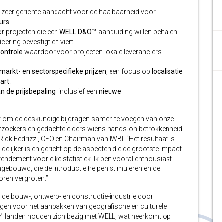
.
t zeer gerichte aandacht voor de haalbaarheid voor
urs
.
or projecten die een
WELL D&O
™-aanduiding willen behalen
cering bevestigt en viert.
controle
waardoor voor projecten lokale leveranciers
markt- en
sectorspecifieke prijzen
, een focus op
localisatie
art
.
n de prijsbepaling
, inclusief een
nieuwe
et om de deskundige bijdragen samen te voegen van onze
rzoekers en gedachteleiders wiens hands-on betrokkenheid
e Rick Fedrizzi, CEO en Chairman van IWBI. “Het resultaat is
elijker is en gericht op de aspecten die de grootste impact
endement voor elke statistiek. Ik ben vooral enthousiast
ingebouwd, die de introductie helpen stimuleren en de
ren vergroten.”
 de bouw-, ontwerp- en constructie-industrie door
gen voor het aanpakken van geografische en culturele
14 landen houden zich bezig met WELL, wat neerkomt op