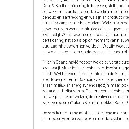
Chris Hiatt, directeur van Landid, merkte op: “A
Core & Shell-certificering te bereiken, stelt The
ontwikkeling van kantoren. De werkruimte zal een
behoud en aantrekking en welzijn en productivi
ambities van het allerbeste talent. Welzijn is in 
geworden van werkplekstrategieën, als gevolg va
levensstijl. We verwachten dat over vijf jaar al
certificering, net zoals op dit moment van nie
duurzaamheidsnormen voldoen. Welzijn wordt g
en we zijn er erg trots op dat we een leidende rol
“Hier in Scandinavië hebben we de zuiverste buit
levensstijl. Maar in feite hebben we deze buite
eerste WELL-gecertificeerd kantoor in de Scandina
voortouw nemen in Scandinavië en laten zien dat 
alleen milieu- en energievriendelijk zijn, maar o
is dat deze holistisch is. De concepten hebben 
ontwerpen die het welzijn, de creativiteit en de
wijze verbeteren,” aldus Konsta Tuokko, Senior C
Deze bekendmaking is officieel geldend in de orig
en moeten worden vergeleken met de tekst in de br