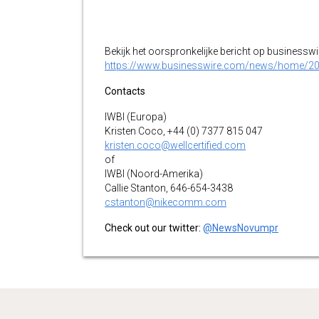
Bekijk het oorspronkelijke bericht op businessw
https://www.businesswire.com/news/home/2
Contacts
IWBI (Europa)
Kristen Coco, +44 (0) 7377 815 047
kristen.coco@wellcertified.com
of
IWBI (Noord-Amerika)
Callie Stanton, 646-654-3438
cstanton@nikecomm.com
Check out our twitter:
@NewsNovumpr