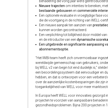
benadering die vorig jaar werd geïntroduceerd
Nieuwe trajecten
om intenties te bereiken, me
bestaande gebouwen
en
commerciële interie
Een optionele evaluatie in vroegtijdige fase vo
die de voortgang in de richting van WELL-certifi
Een nieuwe aanpak ten aanzien van
prestatie
kunnen worden gecontracteerd.
Een verplichting tot billijkheid door middel van
en de introductie van een
dynamische scoreka
Een uitgebreide en significante aanpassing va
abonnementsoptie.
“Het IWBI-team heeft zich onvermoeibaar ingez
wereldwijde gemeenschap van gebruikers, onde
bij WELL v2 van begin tot eind duidelijk is,” steld
een beoordelingssysteem dat eenvoudiger en duid
hebben, en dat is ontworpen voor een verbeterd r
over de aanzienlijke kostenbesparingen die zijn 
toegankelijkheid van WELL voor meer marktsecto
In Europa heeft WELL voor innovaties gezorgd in
projecten te voorzien van aanpasbare benaderin
gezondheidsproblemen. Bijna 200 projecten in 