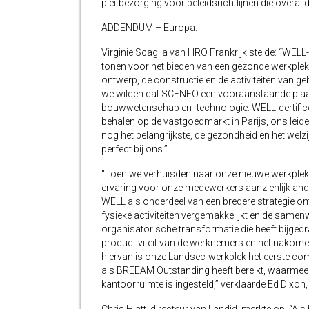
pleitbezorging voor beleidsrichtlijnen die overal
ADDENDUM – Europa:
Virginie Scaglia van HRO Frankrijk stelde: “WELL-
tonen voor het bieden van een gezonde werkplek
ontwerp, de constructie en de activiteiten van 
we wilden dat SCENEO een vooraanstaande plaa
bouwwetenschap en -technologie. WELL-certifice
behalen op de vastgoedmarkt in Parijs, ons lei
nog het belangrijkste, de gezondheid en het wel
perfect bij ons.”
“Toen we verhuisden naar onze nieuwe werkplek 
ervaring voor onze medewerkers aanzienlijk an
WELL als onderdeel van een bredere strategie o
fysieke activiteiten vergemakkelijkt en de same
organisatorische transformatie die heeft bijged
productiviteit van de werknemers en het nakom
hiervan is onze Landsec-werkplek het eerste com
als BREEAM Outstanding heeft bereikt, waarmee
kantoorruimte is ingesteld,” verklaarde Ed Dixon,