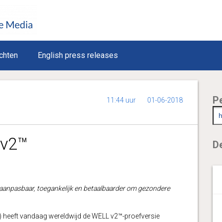
chten
English press releases
P
11:44 uur
01-06-2018
 v2™
De
aanpasbaar, toegankelijk en betaalbaarder om gezondere
I™) heeft vandaag wereldwijd de WELL v2™-proefversie