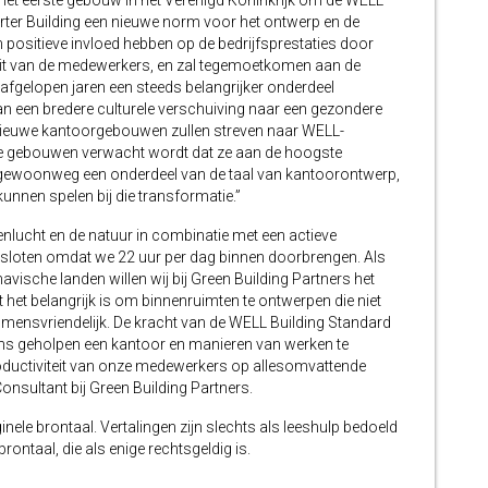
ls het eerste gebouw in het Verenigd Koninkrijk om de WELL
 Porter Building een nieuwe norm voor het ontwerp en de
 positieve invloed hebben op de bedrijfsprestaties door
teit van de medewerkers, en zal tegemoetkomen aan de
de afgelopen jaren een steeds belangrijker onderdeel
n een bredere culturele verschuiving naar een gezondere
le nieuwe kantoorgebouwen zullen streven naar WELL-
uwe gebouwen verwacht wordt dat ze aan de hoogste
ewoonweg een onderdeel van de taal van kantoorontwerp,
 kunnen spelen bij die transformatie.”
enlucht en de natuur in combinatie met een actieve
ngesloten omdat we 22 uur per dag binnen doorbrengen. Als
vische landen willen wij bij Green Building Partners het
het belangrijk is om binnenruimten te ontwerpen die niet
ok mensvriendelijk. De kracht van de WELL Building Standard
ons geholpen een kantoor en manieren van werken te
 productiviteit van onze medewerkers op allesomvattende
onsultant bij Green Building Partners.
inele brontaal. Vertalingen zijn slechts als leeshulp bedoeld
ontaal, die als enige rechtsgeldig is.