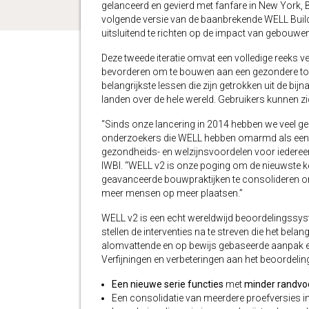
gelanceerd en gevierd met fanfare in New York, B
volgende versie van de baanbrekende WELL Buil
uitsluitend te richten op de impact van gebouwe
Deze tweede iteratie omvat een volledige reeks ve
bevorderen om te bouwen aan een gezondere to
belangrijkste lessen die zijn getrokken uit de bijn
landen over de hele wereld. Gebruikers kunnen z
“Sinds onze lancering in 2014 hebben we veel ge
onderzoekers die WELL hebben omarmd als ee
gezondheids- en welzijnsvoordelen voor iedereen
IWBI. “WELL v2 is onze poging om de nieuwste 
geavanceerde bouwpraktijken te consolideren o
meer mensen op meer plaatsen.”
WELL v2 is een echt wereldwijd beoordelingssyst
stellen de interventies na te streven die het bel
alomvattende en op bewijs gebaseerde aanpak en 
Verfijningen en verbeteringen aan het beoordel
Een nieuwe serie functies
met
minder randv
Een consolidatie van meerdere proefversies i