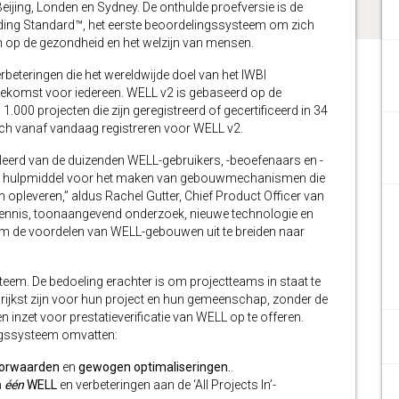
eijing, Londen en Sydney. De onthulde proefversie is de
ding Standard™, het eerste beoordelingssysteem om zich
n op de gezondheid en het welzijn van mensen.
rbeteringen die het wereldwijde doel van het IWBI
ekomst voor iedereen. WELL v2 is gebaseerd op de
a 1.000 projecten die zijn geregistreerd of gecertificeerd in 34
ich vanaf vandaag registreren voor WELL v2.
leerd van de duizenden WELL-gebruikers, -beoefenaars en -
n hulpmiddel voor het maken van gebouwmechanismen die
 opleveren,” aldus Rachel Gutter, Chief Product Officer van
kennis, toonaangevend onderzoek, nieuwe technologie en
m de voordelen van WELL-gebouwen uit te breiden naar
eem. De bedoeling erachter is om projectteams in staat te
angrijkst zijn voor hun project en hun gemeenschap, zonder de
inzet voor prestatieverificatie van WELL op te offeren.
ingssysteem omvatten:
oorwaarden
en
gewogen optimaliseringen.
.
n
één
WELL
en verbeteringen aan de ‘All Projects In’-