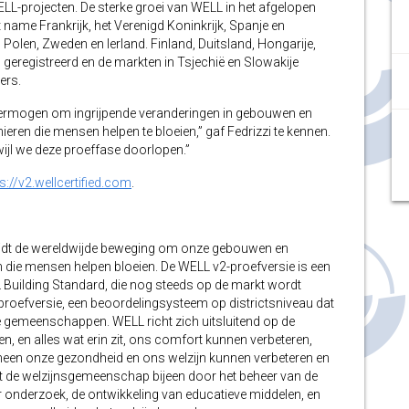
LL-projecten. De sterke groei van WELL in het afgelopen
 name Frankrijk, het Verenigd Koninkrijk, Spanje en
 Polen, Zweden en Ierland. Finland, Duitsland, Hongarije,
 geregistreerd en de markten in Tsjechië en Slowakije
ers.
vermogen om ingrijpende veranderingen in gebouwen en
en die mensen helpen te bloeien,” gaf Fedrizzi te kennen.
wijl we deze proeffase doorlopen.”
s://v2.wellcertified.com
.
) leidt de wereldwijde beweging om onze gebouwen en
ie mensen helpen bloeien. De WELL v2-proefversie is een
 Building Standard, die nog steeds op de markt wordt
efversie, een beoordelingsysteem op districtsniveau dat
 gemeenschappen. WELL richt zich uitsluitend op de
n alles wat erin zit, ons comfort kunnen verbeteren,
meen onze gezondheid en ons welzijn kunnen verbeteren en
ngt de welzijnsgemeenschap bijeen door het beheer van de
 onderzoek, de ontwikkeling van educatieve middelen, en