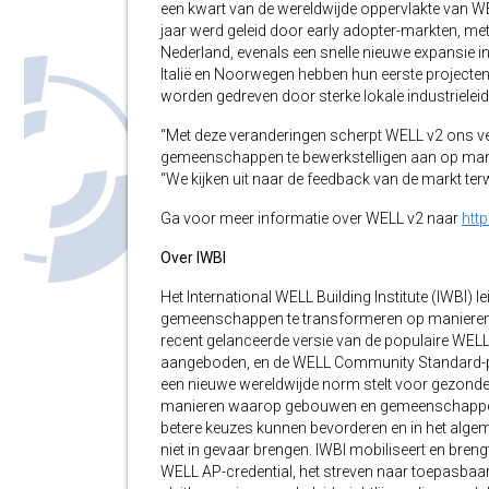
een kwart van de wereldwijde oppervlakte van WE
jaar werd geleid door early adopter-markten, met
Nederland, evenals een snelle nieuwe expansie in
Italië en Noorwegen hebben hun eerste projecten
worden gedreven door sterke lokale industrieleid
“Met deze veranderingen scherpt WELL v2 ons 
gemeenschappen te bewerkstelligen aan op manier
“We kijken uit naar de feedback van de markt ter
Ga voor meer informatie over WELL v2 naar
http
Over IWBI
Het International WELL Building Institute (IWBI
gemeenschappen te transformeren op manieren d
recent gelanceerde versie van de populaire WELL
aangeboden, en de WELL Community Standard-pro
een nieuwe wereldwijde norm stelt voor gezonde
manieren waarop gebouwen en gemeenschappen, e
betere keuzes kunnen bevorderen en in het alge
niet in gevaar brengen. IWBI mobiliseert en bre
WELL AP-credential, het streven naar toepasbaar