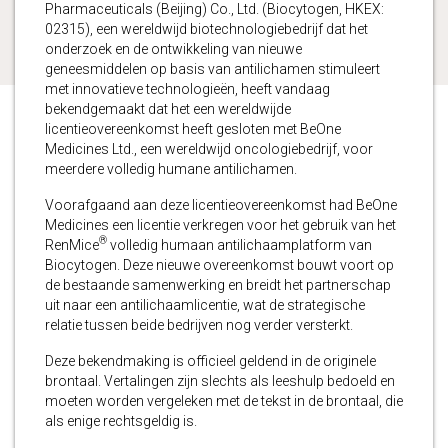
Pharmaceuticals (Beijing) Co., Ltd. (Biocytogen, HKEX:
02315), een wereldwijd biotechnologiebedrijf dat het
onderzoek en de ontwikkeling van nieuwe
geneesmiddelen op basis van antilichamen stimuleert
met innovatieve technologieën, heeft vandaag
bekendgemaakt dat het een wereldwijde
licentieovereenkomst heeft gesloten met BeOne
Medicines Ltd., een wereldwijd oncologiebedrijf, voor
meerdere volledig humane antilichamen.
Voorafgaand aan deze licentieovereenkomst had BeOne
Medicines een licentie verkregen voor het gebruik van het
®
RenMice
volledig humaan antilichaamplatform van
Biocytogen. Deze nieuwe overeenkomst bouwt voort op
de bestaande samenwerking en breidt het partnerschap
uit naar een antilichaamlicentie, wat de strategische
relatie tussen beide bedrijven nog verder versterkt.
Deze bekendmaking is officieel geldend in de originele
brontaal. Vertalingen zijn slechts als leeshulp bedoeld en
moeten worden vergeleken met de tekst in de brontaal, die
als enige rechtsgeldig is.