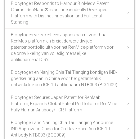
Biocytogen Responds to Harbour BioMed’s Patent
Claims: RenNano® is an Independently Developed
Platform with Distinct Innovation and Full Legal
Standing
Biocytogen verzekert een Japans patent voor haar
RenMab-platform en breidt de wereldwijde
patentenportfolio uit voor het RenMice-platform voor
de ontwikkeling van volledig menselijke
antilichamen/TCR’s
Biocytogen en Nanjing Chia Tai Tianqing kondigen IND-
goedkeuring aan in China voor het gezamenlijk
ontwikkelde anti-IGF-1R antilichaam NTB003 (BCG009)
Biocytogen Secures Japan Patent for RenMab
Platform, Expands Global Patent Portfolio for RenMice
Fully Human Antibody/TCR Platform
Biocytogen and Nanjing Chia Tai Tianqing Announce
IND Approval in China for Co-Developed Anti-IGF-1R
Antibody NTB003 (BCG009)