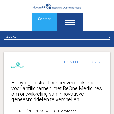
Contact
Z
16:12 uur
10-07-2025
Biocytogen sluit licentieovereenkomst
voor antilichamen met BeOne Medicines
om ontwikkeling van innovatieve
geneesmiddelen te versnellen
BEIJING–(BUSINESS WIRE)– Biocytogen