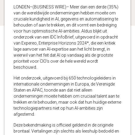
LONDEN–(BUSINESS WIRE)– Meer dan een derde (35%)
van de wereldwijde ondernemingen hebben moeite om
cruciale kundigheid in AI, gegevens en automatisering te
behouden of aan te trekken, en dit vormt een bedreiging
voor hun optimistische AI-ambities. Aldus blijkt uit
onderzoek van een IDC InfoBrief, uitgevoerd in opdracht
van Expereo, Enterprise Horizons 2024*, die een kritiek
lage aanvoer van AI-expertise aan het licht brengt, in
weerwil van het feit dat AI op vandaag als de grootste
prioriteit voor CIO’s over de hele wereld wordt
beschouwd.
Het onderzoek, uitgevoerd bij 650 technologieleiders in
internationale ondernemingen in Europa, de Verenigde
Staten en APAC, toonde aan dat niet alleen
ondernemingen moeite hebben om cruciaal talent aan te
trekken en te behouden, maar ook dat hun huidige externe
technologiepartners niet op hun AI-ambities zijn
afgestemd.
Deze bekendmaking is officieel geldend in de originele
brontaal. Vertalingen zijn slechts als leeshulp bedoeld en