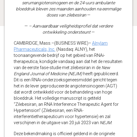
serumangiotensinogeen en de 24-uurs ambulante
bloeddruk bleven zes maanden aanhouden na eenmalige
doses van zilebesiran
—
—
– Aanvaardbaar veiligheidsprofiel dat verdere
ontwikkeling ondersteunt
—
CAMBRIDGE, Mass.–(BUSINESS WIRE)–
Alnylam
Pharmaceuticals, Inc.
(Nasdaq: ALNY), het
toonaangevende bedrijf op het gebied van RNAi-
therapeutica, kondigde vandaag aan dat het de resultaten
van de eerste fase-studie met zilebesiran in de
New
England Journal of Medicine
(NEJM)
heeft gepubliceerd.
Dit is een RNAi-onderzoeksgeneesmiddel gericht tegen
het in de lever geproduceerde angiotensinogeen (AGT)
dat wordt ontwikkeld voor de behandeling van hoge
bloeddruk. Het volledige manuscript is getiteld
“Zilebesiran, an RNA Interference Therapeutic Agent for
Hypertension” (Zilebesiran, een RNA-
interferentietherapeuticum voor hypertensie) en zal
verschijnen in de uitgave van 20 juli 2023 van
NEJM
.
Deze bekendmaking is officieel geldend in de originele