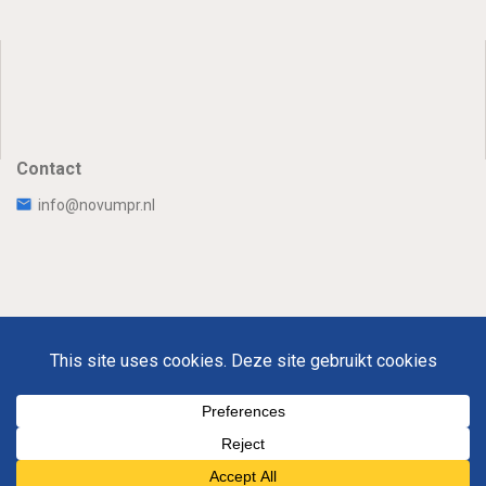
Contact
info@novumpr.nl
Uw Privacy
Disclaimer
Novumpr © 2025
Om