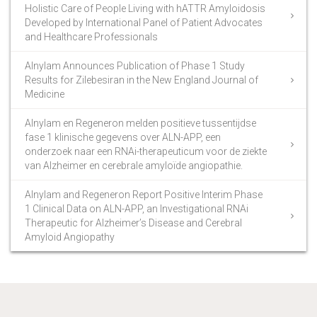
Holistic Care of People Living with hATTR Amyloidosis
Developed by International Panel of Patient Advocates
and Healthcare Professionals
Alnylam Announces Publication of Phase 1 Study
Results for Zilebesiran in the New England Journal of
Medicine
Alnylam en Regeneron melden positieve tussentijdse
fase 1 klinische gegevens over ALN-APP, een
onderzoek naar een RNAi-therapeuticum voor de ziekte
van Alzheimer en cerebrale amyloïde angiopathie.
Alnylam and Regeneron Report Positive Interim Phase
1 Clinical Data on ALN-APP, an Investigational RNAi
Therapeutic for Alzheimer’s Disease and Cerebral
Amyloid Angiopathy