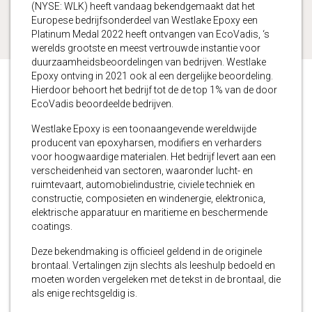
(NYSE: WLK) heeft vandaag bekendgemaakt dat het
Europese bedrijfsonderdeel van Westlake Epoxy een
Platinum Medal 2022 heeft ontvangen van EcoVadis, ‘s
werelds grootste en meest vertrouwde instantie voor
duurzaamheidsbeoordelingen van bedrijven. Westlake
Epoxy ontving in 2021 ook al een dergelijke beoordeling.
Hierdoor behoort het bedrijf tot de de top 1% van de door
EcoVadis beoordeelde bedrijven.
Westlake Epoxy is een toonaangevende wereldwijde
producent van epoxyharsen, modifiers en verharders
voor hoogwaardige materialen. Het bedrijf levert aan een
verscheidenheid van sectoren, waaronder lucht- en
ruimtevaart, automobielindustrie, civiele techniek en
constructie, composieten en windenergie, elektronica,
elektrische apparatuur en maritieme en beschermende
coatings.
Deze bekendmaking is officieel geldend in de originele
brontaal. Vertalingen zijn slechts als leeshulp bedoeld en
moeten worden vergeleken met de tekst in de brontaal, die
als enige rechtsgeldig is.