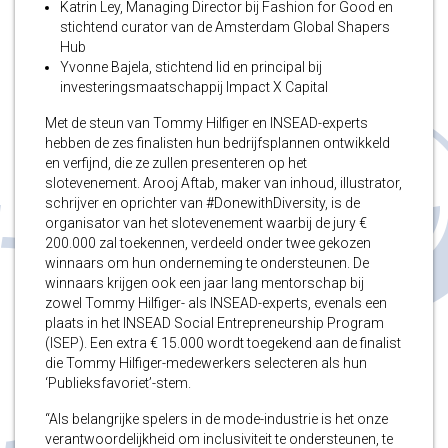
Katrin Ley,
Managing Director bij Fashion for Good en
stichtend curator van de Amsterdam Global Shapers
Hub
Yvonne Bajela, stichtend lid en principal bij
investeringsmaatschappij Impact X Capital
Met de steun van Tommy Hilfiger en INSEAD-experts
hebben de zes finalisten hun bedrijfsplannen ontwikkeld
en verfijnd, die ze zullen presenteren op het
slotevenement. Arooj Aftab, maker van inhoud, illustrator,
schrijver en oprichter van #DonewithDiversity, is de
organisator van het slotevenement waarbij de jury €
200.000 zal toekennen, verdeeld onder twee gekozen
winnaars om hun onderneming te ondersteunen. De
winnaars krijgen ook een jaar lang mentorschap bij
zowel Tommy Hilfiger- als INSEAD-experts, evenals een
plaats in het INSEAD Social Entrepreneurship Program
(ISEP). Een extra € 15.000 wordt toegekend aan de finalist
die Tommy Hilfiger-medewerkers selecteren als hun
‘Publieksfavoriet’-stem.
“Als belangrijke spelers in de mode-industrie is het onze
verantwoordelijkheid om inclusiviteit te ondersteunen, te