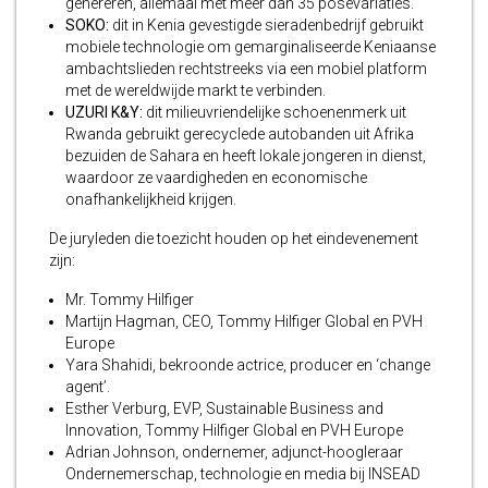
genereren, allemaal met meer dan 35 posevariaties.
SOKO:
dit in Kenia gevestigde sieradenbedrijf gebruikt
mobiele technologie om gemarginaliseerde Keniaanse
ambachtslieden rechtstreeks via een mobiel platform
met de wereldwijde markt te verbinden.
UZURI K&Y:
dit milieuvriendelijke schoenenmerk uit
Rwanda gebruikt gerecyclede autobanden uit Afrika
bezuiden de Sahara en heeft lokale jongeren in dienst,
waardoor ze vaardigheden en economische
onafhankelijkheid krijgen.
De juryleden die toezicht houden op het eindevenement
zijn:
Mr. Tommy Hilfiger
Martijn Hagman, CEO, Tommy Hilfiger Global en PVH
Europe
Yara Shahidi, bekroonde actrice, producer en ‘change
agent’.
Esther Verburg, EVP, Sustainable Business and
Innovation, Tommy Hilfiger Global en PVH Europe
Adrian Johnson, ondernemer, adjunct-hoogleraar
Ondernemerschap, technologie en media bij INSEAD