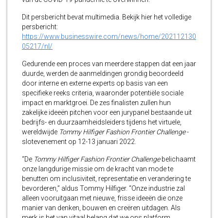
Dit persbericht bevat multimedia. Bekijk hier het volledige
persbericht:
https://www.businesswire.com/news/home/202112130
05217/nl/
Gedurende een proces van meerdere stappen dat een jaar
duurde, werden de aanmeldingen grondig beoordeeld
door interne en externe experts op basis van een
specifieke reeks criteria, waaronder potentiële sociale
impact en marktgroei. De zes finalisten zullen hun
zakelijke ideeën pitchen voor een jurypanel bestaande uit
bedrijfs- en duurzaamheidsleiders tijdens het virtuele,
wereldwijde
Tommy Hilfiger Fashion Frontier Challenge
-
slotevenement op 12-13 januari 2022.
“De
Tommy Hilfiger Fashion Frontier Challenge
belichaamt
onze langdurige missie om de kracht van mode te
benutten om inclusiviteit, representatie en verandering te
bevorderen,” aldus Tommy Hilfiger. “Onze industrie zal
alleen vooruitgaan met nieuwe, frisse ideeën die onze
manier van denken, bouwen en creëren uitdagen. Als
merk is het van vitaal belang dat we ons platform