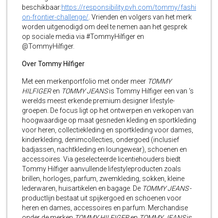
beschikbaar:
https://responsibility.pvh.com/tommy/fashi
on-frontier-challenge/
. Vrienden en volgers van het merk
worden uitgenodigd om deel te nemen aan het gesprek
op sociale media via #TommyHilfiger en
@TommyHilfiger.
Over Tommy Hilfiger
Met een merkenportfolio met onder meer
TOMMY
HILFIGER
en
TOMMY JEANS
is Tommy Hilfiger een van ‘s
werelds meest erkende premium designer lifestyle-
groepen. De focus ligt op het ontwerpen en verkopen van
hoogwaardige op maat gesneden kleding en sportkleding
voor heren, collectiekleding en sportkleding voor dames,
kinderkleding, denimcollecties, ondergoed (inclusief
badjassen, nachtkleding en loungewear), schoenen en
accessoires. Via geselecteerde licentiehouders biedt
Tommy Hilfiger aanvullende lifestyleproducten zoals
brillen, horloges, parfum, zwemkleding, sokken, kleine
lederwaren, huisartikelen en bagage. De
TOMMY JEANS
-
productlijn bestaat uit spijkergoed en schoenen voor
heren en dames, accessoires en parfum. Merchandise
onder de merken
TOMMY HILFIGER
en
TOMMY JEANS
is