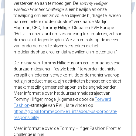
versterken en aan te moedigen. De
Tommy Hilfiger
Fashion Frontier Challenge
is een bewijs van onze
toewijding om een zinvolle en blijvende bijdrage te leveren
aan een betere mode-industrie,” verklaarde Martijn
Hagman, CEO, Tommy Hilfiger Global en PVH Europe.
“Het zit in onze aard om verandering te stimuleren, zelfs in
de meest uitdagende tijden. We zijn er trots op de ideeën
van ondernemers te blijven versterken die het
modelandschap creëren dat we willen en moeten zien.”
De missie van Tommy Hilfiger is om een toonaangevend
duurzaam designer lifestyle-bedrijf te worden dat niets
verspilt en iedereen verwelkomt, door de manier waarop
het zijn product maakt, zijn activiteiten beheert en contact
maakt met zijn gemeenschappen en belanghebbenden.
Meer informatie over het duurzaamheidstraject van
Tommy Hilfiger, mogelijk gemaakt door de
Forward
Fashion
-strategie van PVH, is te vinden op
https://global.tommy.com/en_int/about-us-corporate-
responsibility
.
Meer informatie over de Tommy Hilfiger Fashion Frontier
Challenge is hier