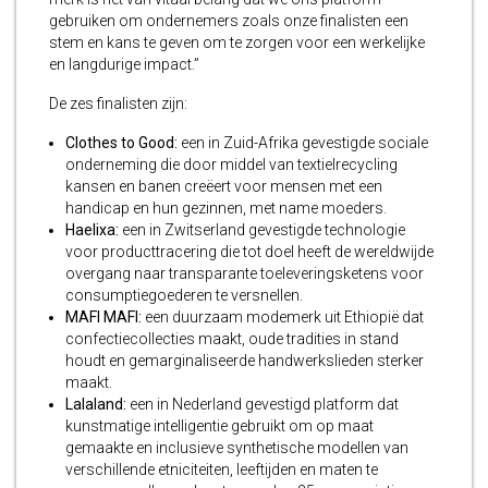
gebruiken om ondernemers zoals onze finalisten een
stem en kans te geven om te zorgen voor een werkelijke
en langdurige impact.”
De zes finalisten zijn:
Clothes to Good:
een in Zuid-Afrika gevestigde sociale
onderneming die door middel van textielrecycling
kansen en banen creëert voor mensen met een
handicap en hun gezinnen, met name moeders.
Haelixa:
een in Zwitserland gevestigde technologie
voor producttracering die tot doel heeft de wereldwijde
overgang naar transparante toeleveringsketens voor
consumptiegoederen te versnellen.
MAFI MAFI:
een duurzaam modemerk uit Ethiopië dat
confectiecollecties maakt, oude tradities in stand
houdt en gemarginaliseerde handwerkslieden sterker
maakt.
Lalaland:
een in Nederland gevestigd platform dat
kunstmatige intelligentie gebruikt om op maat
gemaakte en inclusieve synthetische modellen van
verschillende etniciteiten, leeftijden en maten te