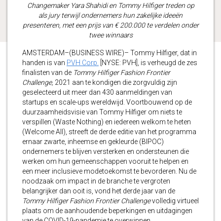
Changemaker Yara Shahidi en Tommy Hilfiger treden op
als jury terwijl ondernemers hun zakelijke ideeën
presenteren, met een prijs van € 200.000 te verdelen onder
twee winnaars
AMSTERDAM–(BUSINESS WIRE)– Tommy Hilfiger, dat in
handen is van
PVH Corp.
[NYSE: PVH], is verheugd de zes
finalisten van de
Tommy Hilfiger Fashion Frontier
Challenge,
2021 aan te kondigen die zorgvuldig zijn
geselecteerd uit meer dan 430 aanmeldingen van
startups en scale-ups wereldwijd. Voortbouwend op de
duurzaamheidsvisie van Tommy Hilfiger om niets te
verspillen (Waste Nothing) en iedereen welkom te heten
(Welcome All), streeft de derde editie van het programma
ernaar zwarte, inheemse en gekleurde (BIPOC)
ondernemers te blijven versterken en ondersteunen die
werken om hun gemeenschappen vooruit te helpen en
een meer inclusieve modetoekomst te bevorderen. Nu de
noodzaak om impact in de branche te vergroten
belangrijker dan ooit is, vond het derde jaar van de
Tommy Hilfiger Fashion Frontier Challenge
volledig virtueel
plaats om de aanhoudende beperkingen en uitdagingen
van de COVID-19-pandemie te overwinnen.