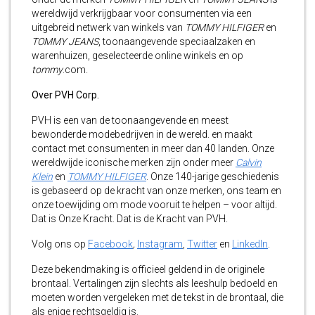
wereldwijd verkrijgbaar voor consumenten via een
uitgebreid netwerk van winkels van
TOMMY HILFIGER
en
TOMMY JEANS
, toonaangevende speciaalzaken en
warenhuizen, geselecteerde online winkels en op
tommy
.com.
Over PVH Corp.
PVH is een van de toonaangevende en meest
bewonderde modebedrijven in de wereld. en maakt
contact met consumenten in meer dan 40 landen. Onze
wereldwijde iconische merken zijn onder meer
Calvin
Klein
en
TOMMY HILFIGER
. Onze 140-jarige geschiedenis
is gebaseerd op de kracht van onze merken, ons team en
onze toewijding om mode vooruit te helpen – voor altijd.
Dat is Onze Kracht. Dat is de Kracht van PVH.
Volg ons op
Facebook
,
Instagram
,
Twitter
en
LinkedIn
.
Deze bekendmaking is officieel geldend in de originele
brontaal. Vertalingen zijn slechts als leeshulp bedoeld en
moeten worden vergeleken met de tekst in de brontaal, die
als enige rechtsgeldig is.