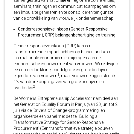
samengesteld van nationale en regionale conferenties,
seminars, trainingen en communicatiecampagnes om
een impuls te genereren en te consolideren ten gunste
van de ontwikkeling van vrouwelijk ondernemerschap.
Genderresponsieve inkoop (Gender-Responsive
Procurement, GRP) belangenbehartiging en training
Genderresponsieve inkoop (GRP) kan een
transformerende impact hebben op binnenlandse en
internationale economieën en bijdragen aan de
economische empowerment van vrouwen. Wereldwijd is
een op de drie kleine, middelgrote en grote bedrijven
1
eigendom van vrouwen
, maar vrouwen krijgen slechts
1% van de inkoopuitgaven van grote bedrijven en
2
overheden
.
De Womens Entrepreneurship Accelerator nam deel aan
het Generation Equality Forum in Parijs (van 30 juni tot 2
juli) via de ‘Drivers of Change’-programmering, en
organiseerde een panel met de titel ‘Building a
Transformative Strategy for Gender-Responsive
Procurement’ (Een transformatieve strategie bouwen