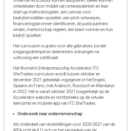
ondernemerscultuur kunnen adopteren, ideeën kunnen
ontwikkelen door middel van ontwerpdenken en lean
start-up-methodologieën, een canvas voor
bedrijfsmodellen opstellen, een pitch ontwerpen,
financieringsbronnen identificeren, de juiste partners
vinden, mentorschap regelen, een team vormen en hun
bedrijf opzetten.
Het curriculum is gratis voor alle gebruikers zonder
toegangsdrempel en deelnemers ontvangen na
voltooiing een certificaat.
Het Women’s Entrepreneurship Accelerator ITC
SheTrades-curriculum wordt tussen oktober en
december 2021 geleidelijk vrijgegeven in het Engels,
Spaans en Frans, met Arabisch, Russisch en Mandarijn
in 2022. Het is vanaf oktober 2021 toegankelijk op de
Accelerator-website en rechtstreeks op de virtuele
leerruimte en mobiele app van ITC SheTrades.
Onderzoek naar ondernemerschap
Als onderdeel van doelstellingen voor 2020-2021 van de
WEA richt de ILO zich op het versterken van de