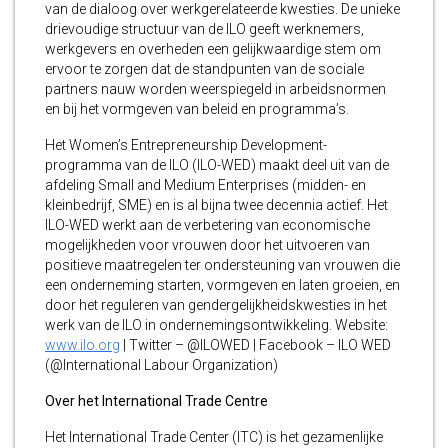
van de dialoog over werkgerelateerde kwesties. De unieke
drievoudige structuur van de ILO geeft werknemers,
werkgevers en overheden een gelijkwaardige stem om
ervoor te zorgen dat de standpunten van de sociale
partners nauw worden weerspiegeld in arbeidsnormen
en bij het vormgeven van beleid en programma’s.
Het Women’s Entrepreneurship Development-
programma van de ILO (ILO-WED) maakt deel uit van de
afdeling Small and Medium Enterprises (midden- en
kleinbedrijf, SME) en is al bijna twee decennia actief. Het
ILO-WED werkt aan de verbetering van economische
mogelijkheden voor vrouwen door het uitvoeren van
positieve maatregelen ter ondersteuning van vrouwen die
een onderneming starten, vormgeven en laten groeien, en
door het reguleren van gendergelijkheidskwesties in het
werk van de ILO in ondernemingsontwikkeling. Website:
www.ilo.org
| Twitter – @ILOWED | Facebook – ILO WED
(@International Labour Organization)
Over het International Trade Centre
Het International Trade Center (ITC) is het gezamenlijke