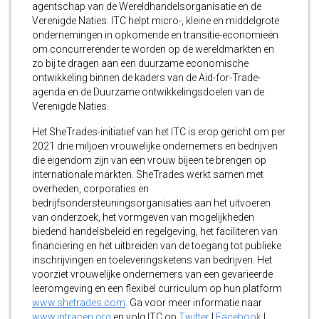
agentschap van de Wereldhandelsorganisatie en de
Verenigde Naties. ITC helpt micro-, kleine en middelgrote
ondernemingen in opkomende en transitie-economieën
om concurrerender te worden op de wereldmarkten en
zo bij te dragen aan een duurzame economische
ontwikkeling binnen de kaders van de Aid-for-Trade-
agenda en de Duurzame ontwikkelingsdoelen van de
Verenigde Naties.
Het SheTrades-initiatief van het ITC is erop gericht om per
2021 drie miljoen vrouwelijke ondernemers en bedrijven
die eigendom zijn van een vrouw bijeen te brengen op
internationale markten. SheTrades werkt samen met
overheden, corporaties en
bedrijfsondersteuningsorganisaties aan het uitvoeren
van onderzoek, het vormgeven van mogelijkheden
biedend handelsbeleid en regelgeving, het faciliteren van
financiering en het uitbreiden van de toegang tot publieke
inschrijvingen en toeleveringsketens van bedrijven. Het
voorziet vrouwelijke ondernemers van een gevarieerde
leeromgeving en een flexibel curriculum op hun platform
www.shetrades.com
. Ga voor meer informatie naar
www.intracen.org
en volg ITC op
Twitter
|
Facebook
|