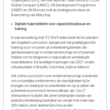
Organization (ILO), het International Trade Centre (ITC) UN
Global Compact (UNGC), UN Development Programme
(UNDP) en UN Women met de strategische steun en
financiering van Mary Kay.
Digitale hulpmiddelen voor capaciteitsopbouw en
training
In samenwerking met ITC SheTrades biedt de Accelerator
een begeleid curriculum, aangevuld met praktijkgerichte
training voor vrouwen uit ontwikkelingslanden die
geïnteresseerd zijn in ondernemerschap en/of plannen
hebben om te integreren in regionale en wereldwijde
waardeketens. De landelijke trainingen van 2021 vinden
virtueel plaats in Brazilië, Colombia, India en Mexico.
Het online curriculum over ondernemerschap is bedoeld
om vrouwelijke ondernemers de vaardigheden bij te
brengen om bedrijven te ontwikkelen en op te zetten die
potentieel economisch levensvatbaar zijn. Via 27
interactieve modules die zeven belangrijke stadia van
bedrijfsontwikkeling bestrijken en verrijkt met meer dan
200 video’s, leren deelnemers hoe ze een