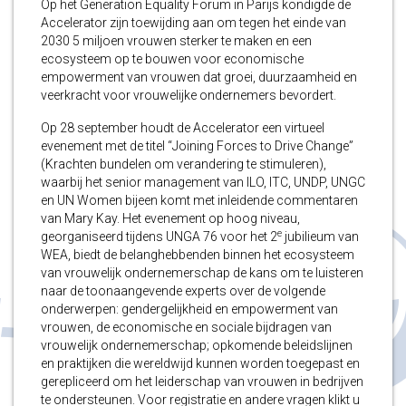
Op het Generation Equality Forum in Parijs kondigde de
Accelerator zijn toewijding aan om tegen het einde van
2030 5 miljoen vrouwen sterker te maken en een
ecosysteem op te bouwen voor economische
empowerment van vrouwen dat groei, duurzaamheid en
veerkracht voor vrouwelijke ondernemers bevordert.
Op 28 september houdt de Accelerator een virtueel
evenement met de titel “Joining Forces to Drive Change”
(Krachten bundelen om verandering te stimuleren),
waarbij het senior management van ILO, ITC, UNDP, UNGC
en UN Women bijeen komt met inleidende commentaren
van Mary Kay. Het evenement op hoog niveau,
e
georganiseerd tijdens UNGA 76 voor het 2
jubilieum van
WEA, biedt de belanghebbenden binnen het ecosysteem
van vrouwelijk ondernemerschap de kans om te luisteren
naar de toonaangevende experts over de volgende
onderwerpen: gendergelijkheid en empowerment van
vrouwen, de economische en sociale bijdragen van
vrouwelijk ondernemerschap; opkomende beleidslijnen
en praktijken die wereldwijd kunnen worden toegepast en
gerepliceerd om het leiderschap van vrouwen in bedrijven
te ondersteunen. Voor registratie en andere vragen klikt u