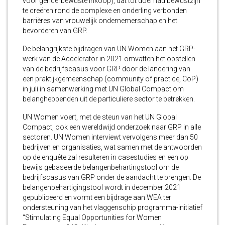
voor genderbewuste inkoop), dat tot doel had bewustzijn
te creëren rond de complexe en onderling verbonden
barrières van vrouwelijk ondernemerschap en het
bevorderen van GRP.
De belangrijkste bijdragen van UN Women aan het GRP-
werk van de Accelerator in 2021 omvatten het opstellen
van de bedrijfscasus voor GRP door de lancering van
een praktijkgemeenschap (community of practice, CoP)
in juli in samenwerking met UN Global Compact om
belanghebbenden uit de particuliere sector te betrekken.
UN Women voert, met de steun van het UN Global
Compact, ook een wereldwijd onderzoek naar GRP in alle
sectoren. UN Women interviewt vervolgens meer dan 50
bedrijven en organisaties, wat samen met de antwoorden
op de enquête zal resulteren in casestudies en een op
bewijs gebaseerde belangenbehartingstool om de
bedrijfscasus van GRP onder de aandacht te brengen. De
belangenbehartigingstool wordt in december 2021
gepubliceerd en vormt een bijdrage aan WEA ter
ondersteuning van het vlaggenschip programma-initiatief
“Stimulating Equal Opportunities for Women