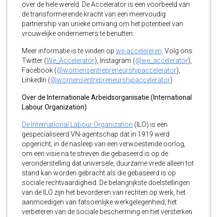
over de hele wereld. De Accelerator is een voorbeeld van
de transformerende kracht van een meervoudig
partnership van unieke omvang om het potentieel van
vrouwelijke ondernemers te benutten.
Meer informatie is te vinden op
we-accelereren
. Volg ons:
Twitter (
We_Accelerator
), Instagram (
@we_accelerator
),
Facebook (
@womensentrepreneurshipaccelerator
),
LinkedIn (
@womensentrepreneurshipaccelerator
)
Over de Internationale Arbeidsorganisatie (International
Labour Organization)
De International Labour Organization
(ILO) is een
gespecialiseerd VN-agentschap dat in 1919 werd
opgericht, in de nasleep van een verwoestende oorlog,
om een visie na te streven die gebaseerd is op de
veronderstelling dat universele, duurzame vrede alleen tot
stand kan worden gebracht als die gebaseerd is op
sociale rechtvaardigheid. De belangrijkste doelstellingen
van de ILO zijn het bevorderen van rechten op werk, het
aanmoedigen van fatsoenlijke werkgelegenheid, het
verbeteren van de sociale bescherming en het versterken