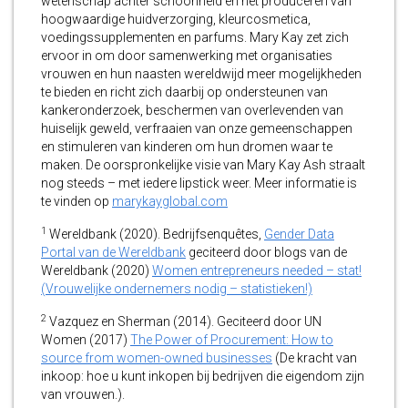
wetenschap achter schoonheid en het produceren van
hoogwaardige huidverzorging, kleurcosmetica,
voedingssupplementen en parfums. Mary Kay zet zich
ervoor in om door samenwerking met organisaties
vrouwen en hun naasten wereldwijd meer mogelijkheden
te bieden en richt zich daarbij op ondersteunen van
kankeronderzoek, beschermen van overlevenden van
huiselijk geweld, verfraaien van onze gemeenschappen
en stimuleren van kinderen om hun dromen waar te
maken. De oorspronkelijke visie van Mary Kay Ash straalt
nog steeds – met iedere lipstick weer. Meer informatie is
te vinden op
marykayglobal.com
1
Wereldbank (2020). Bedrijfsenquêtes,
Gender Data
Portal van de Wereldbank
geciteerd door blogs van de
Wereldbank (2020)
Women entrepreneurs needed – stat!
(Vrouwelijke ondernemers nodig – statistieken!)
2
Vazquez en Sherman (2014). Geciteerd door UN
Women (2017)
The Power of Procurement: How to
source from women-owned businesses
(De kracht van
inkoop: hoe u kunt inkopen bij bedrijven die eigendom zijn
van vrouwen.).