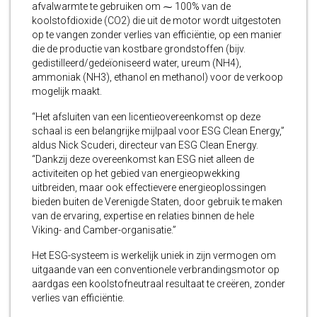
afvalwarmte te gebruiken om ⁓ 100% van de
koolstofdioxide (CO2) die uit de motor wordt uitgestoten
op te vangen zonder verlies van efficiëntie, op een manier
die de productie van kostbare grondstoffen (bijv.
gedistilleerd/gedeïoniseerd water, ureum (NH4),
ammoniak (NH3), ethanol en methanol) voor de verkoop
mogelijk maakt.
“Het afsluiten van een licentieovereenkomst op deze
schaal is een belangrijke mijlpaal voor ESG Clean Energy,”
aldus Nick Scuderi, directeur van ESG Clean Energy.
“Dankzij deze overeenkomst kan ESG niet alleen de
activiteiten op het gebied van energieopwekking
uitbreiden, maar ook effectievere energieoplossingen
bieden buiten de Verenigde Staten, door gebruik te maken
van de ervaring, expertise en relaties binnen de hele
Viking- and Camber-organisatie.”
Het ESG-systeem is werkelijk uniek in zijn vermogen om
uitgaande van een conventionele verbrandingsmotor op
aardgas een koolstofneutraal resultaat te creëren, zonder
verlies van efficiëntie.