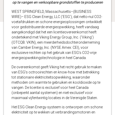
op te vangen en verkoopbare grondstoffen te produceren
WEST SPRINGFIELD, Massachusetts–(BUSINESS
WIRE)– ESG Clean Energy, LLC (‘ESG’), dat netto-nul CO2-
voetafdrukken en schone energieoplossingen ontwikkelt
voor gedistribueerde energieopwekking, heeft vandaag
aangekondigd dat het een licentieovereenkomst heeft
ondertekend met Viking Energy Group, Inc. (‘Viking’)
(OTCQB: VKIN), een meerderheidsdochteronderneming
van Camber Energy, Inc. (NYSE Amex: CEI), voor
exclusieve rechten op het gebruik van ESG’s CO2-vrije
energieopwekkingstechnologie in heel Canada.
De overeenkomst geeft Viking het recht gebruik te maken
van ESG’s octrooirechten en know-how met betrekking
tot stationaire elektriciteitsopwekking, waaronder
methoden om warmte te gebruiken en kooldioxide op te
vangen. De licentie is exclusief voor heel Canada
(onbeperkt aantal systemen) en niet-exclusief voor
maximaal vijfentwintig locaties in de Verenigde Staten.
Het ESG Clean Energy-systeem is ontworpen om schone
elektriciteit op te wekken uit verbrandingsmotoren en