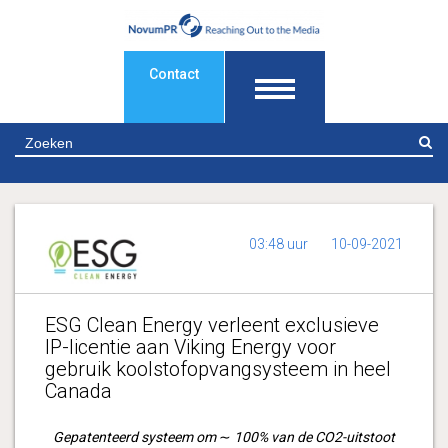
Contact
Z
03:48 uur
10-09-2021
ESG Clean Energy verleent exclusieve
IP-licentie aan Viking Energy voor
gebruik koolstofopvangsysteem in heel
Canada
Gepatenteerd systeem om
∼
100% van de CO2-uitstoot