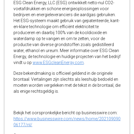
ESG Clean Energy, LLC (ESG) ontwikkelt netto-nul CO2-
voetafdrukken en schone energieoplossingen voor
bedrijven en energieleveranciers die aardgas gebruiken.
Het ESG-systeem maakt gebruik van gepatenteerde, kant-
en-klare technologie om efficiënt elektriciteit te
produceren en daarbij 100% van de kooldioxide en
waterdamp op te vangen en om te zetten, voor de
productie van diverse grondstoffen zoals gedistilleerd
water, ethanol en ureum. Meer informatie over ESG Clean
Energy, de technologie en huidige projecten van het bedrijf
vindt u op
www.ESGcleanEnergy.com
.
Deze bekendmaking is officieel geldend in de originele
brontaal. Vertalingen zijn slechts als leeshulp bedoeld en
moeten worden vergeleken met de tekst in de brontaal, die
als enige rechtsgeldig is.
Bekijk het oorspronkelijke bericht op businesswire.com:
https://www.businesswire.com/news/home/202109090
06177/nl/