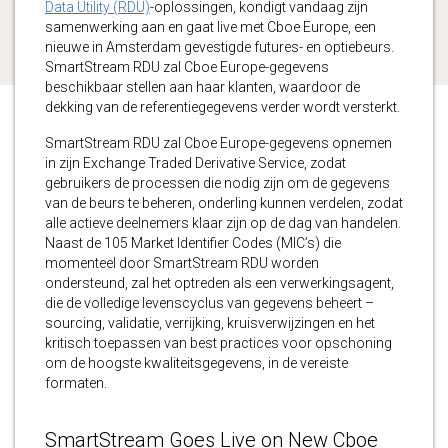
Data Utility (RDU)
-oplossingen, kondigt vandaag zijn
samenwerking aan en gaat live met Cboe Europe, een
nieuwe in Amsterdam gevestigde futures- en optiebeurs.
SmartStream RDU zal Cboe Europe-gegevens
beschikbaar stellen aan haar klanten, waardoor de
dekking van de referentiegegevens verder wordt versterkt.
SmartStream RDU zal Cboe Europe-gegevens opnemen
in zijn Exchange Traded Derivative Service, zodat
gebruikers de processen die nodig zijn om de gegevens
van de beurs te beheren, onderling kunnen verdelen, zodat
alle actieve deelnemers klaar zijn op de dag van handelen.
Naast de 105 Market Identifier Codes (MIC’s) die
momenteel door SmartStream RDU worden
ondersteund, zal het optreden als een verwerkingsagent,
die de volledige levenscyclus van gegevens beheert –
sourcing, validatie, verrijking, kruisverwijzingen en het
kritisch toepassen van best practices voor opschoning
om de hoogste kwaliteitsgegevens, in de vereiste
formaten.
SmartStream Goes Live on New Cboe