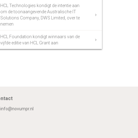
HCL Technologies kondigt de intentie aan
om de toonaangevende Australische IT
Solutions Company, DWS Limited, over te
nemen
HCL Foundation kondigt winnaars van de
vijfde editie van HCL Grant aan
ntact
info@novumpr.nl