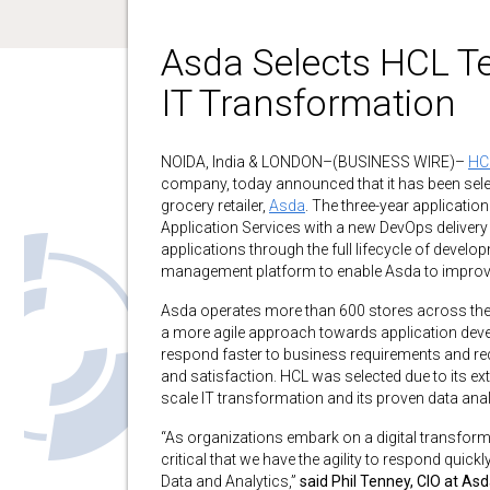
Asda Selects HCL Te
IT Transformation
NOIDA, India & LONDON–(BUSINESS WIRE)–
HC
company, today announced that it has been select
grocery retailer,
Asda
. The three-year applicatio
Application Services with a new DevOps delivery
applications through the full lifecycle of develop
management platform to enable Asda to improve i
Asda operates more than 600 stores across the
a more agile approach towards application dev
respond faster to business requirements and redu
and satisfaction. HCL was selected due to its ext
scale IT transformation and its proven data analy
“As organizations embark on a digital transforma
critical that we have the agility to respond quick
Data and Analytics,”
said Phil Tenney, CIO at As