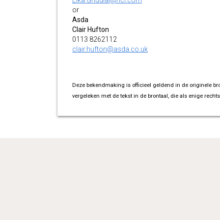
Elka.Ghudial@hcl.com
or
Asda
Clair Hufton
0113 8262112
clair.hufton@asda.co.uk
Deze bekendmaking is officieel geldend in de originele br
vergeleken met de tekst in de brontaal, die als enige rechts