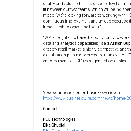
quality and value to help us drive the level of tr
fit between our two teams, which will be indispe
model. We’re looking forward to working with HC
continuous improvement and unique expertise that
trends, technologies and tools.”
“We’re delighted to have the opportunity to work
data and analytics capabilities,” said
Ashish Gupt
grocery retail market is highly competitive and 
digitalization puts more pressure than ever on IT 
endorsement of HCL’s next-generation applicatio
View source version on businesswire.com:
https://www.businesswire.com/news/home/2
Contacts
HCL Technologies
Elka Ghudial