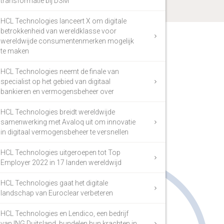
transformatie bij DSM
HCL Technologies lanceert X om digitale
betrokkenheid van wereldklasse voor
wereldwijde consumentenmerken mogelijk
te maken
HCL Technologies neemt de finale van
specialist op het gebied van digitaal
bankieren en vermogensbeheer over
HCL Technologies breidt wereldwijde
samenwerking met Avaloq uit om innovatie
in digitaal vermogensbeheer te versnellen
HCL Technologies uitgeroepen tot Top
Employer 2022 in 17 landen wereldwijd
HCL Technologies gaat het digitale
landschap van Euroclear verbeteren
HCL Technologies en Lendico, een bedrijf
van ING Duitsland, bundelen hun krachten in