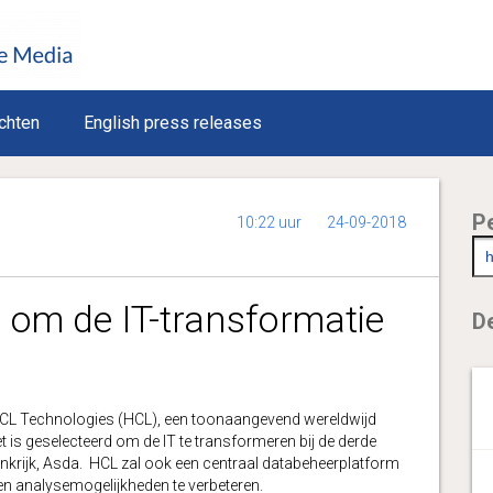
chten
English press releases
P
10:22 uur
24-09-2018
 om de IT-transformatie
De
L Technologies (HCL), een toonaangevend wereldwijd
 is geselecteerd om de IT te transformeren bij de derde
nkrijk, Asda. HCL zal ook een centraal databeheerplatform
 en analysemogelijkheden te verbeteren.