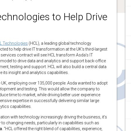
chnologies to Help Drive
L Technologies
(HCL), a leading global technology
ed to help drive IT transformation at the UK’s third-largest
n services contract will see HCL transform Asda’s IT
 model to drive data and analytics and support back-office
ment, testing and support. HCL will also build a central data
ts insight and analytics capabilities.
 UK, employing over 135,000 people. Asda wanted to adopt
elopment and testing. This would allow the company to
ce time to market, while driving better user experience
ensive expertise in successfully delivering similar large
tics capabilities.
tion with technology increasingly driving the business, it’s
ly to changing needs, particularly in capabilities such as
da
.
“HCL offered the right blend of capabilities, experience,