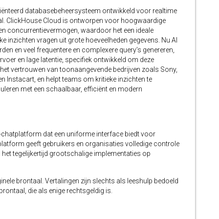
iënteerd databasebeheersysteem ontwikkeld voor realtime
al. ClickHouse Cloud is ontworpen voor hoogwaardige
id en concurrentievermogen, waardoor het een ideale
ke inzichten vragen uit grote hoeveelheden gegevens. Nu AI
den en veel frequentere en complexere query’s genereren,
oer en lage latentie, specifiek ontwikkeld om deze
t het vertrouwen van toonaangevende bedrijven zoals Sony,
n Instacart, en helpt teams om kritieke inzichten te
imuleren met een schaalbaar, efficiënt en modern
chatplatform dat een uniforme interface biedt voor
platform geeft gebruikers en organisaties volledige controle
 het tegelijkertijd grootschalige implementaties op
inele brontaal. Vertalingen zijn slechts als leeshulp bedoeld
ontaal, die als enige rechtsgeldig is.