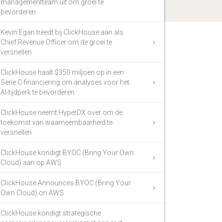
managementteam uit om groei te
bevorderen
Kevin Egan treedt bij ClickHouse aan als
Chief Revenue Officer om de groei te
versnellen
ClickHouse haalt $350 miljoen op in een
Serie C-financiering om analyses voor het
AI-tijdperk te bevorderen
ClickHouse neemt HyperDX over om de
toekomst van waarneembaarheid te
versnellen
ClickHouse kondigt BYOC (Bring Your Own
Cloud) aan op AWS
ClickHouse Announces BYOC (Bring Your
Own Cloud) on AWS
ClickHouse kondigt strategische