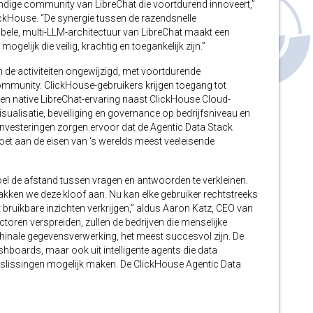
endige community van LibreChat die voortdurend innoveert,”
lickHouse. “De synergie tussen de razendsnelle
ibele, multi-LLM-architectuur van LibreChat maakt een
gelijk die veilig, krachtig en toegankelijk zijn.”
 de activiteiten ongewijzigd, met voortdurende
ommunity. ClickHouse-gebruikers krijgen toegang tot
en native LibreChat-ervaring naast ClickHouse Cloud-
isualisatie, beveiliging en governance op bedrijfsniveau en
vesteringen zorgen ervoor dat de Agentic Data Stack
ldoet aan de eisen van ‘s werelds meest veeleisende
oel de afstand tussen vragen en antwoorden te verkleinen.
kken we deze kloof aan. Nu kan elke gebruiker rechtstreeks
ruikbare inzichten verkrijgen,” aldus Aaron Katz, CEO van
toren verspreiden, zullen de bedrijven die menselijke
hinale gegevensverwerking, het meest succesvol zijn. De
shboards, maar ook uit intelligente agents die data
beslissingen mogelijk maken. De ClickHouse Agentic Data