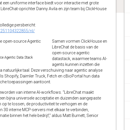
een uniforme interface biedt voor interactie met grote
ibreChat-oprichter Danny Avila en zijn team bij ClickHouse
volledige persbericht:
0251104322855/nl/
Samen vormen ClickHouse en
LibreChat de basis van de
open-source agentic
rce Agentic Data Stack
datastack, waarmee teams AI-
agents kunnen inzetten die
 natuurlijke taal. Deze verschuiving naar agentic analyse
ls Shopify, Daimler Truck, Fetch en cBioPortal hun data
ische toepassingen aantoont.
 geworden van interne AI-workflows. “LibreChat maakt
t een bijna universele acceptatie en duizenden aangepaste
p te lossen, de productiviteit te verhogen en de
 30 interne MCP-servers met elkaar te verbinden,
atie binnen het hele bedrijf,” aldus Matt Burnett, Senior