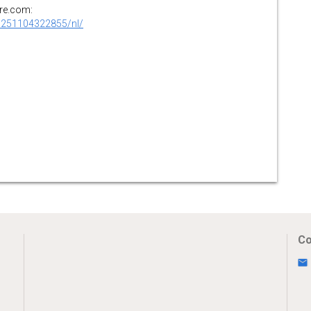
ire.com:
0251104322855/nl/
Co