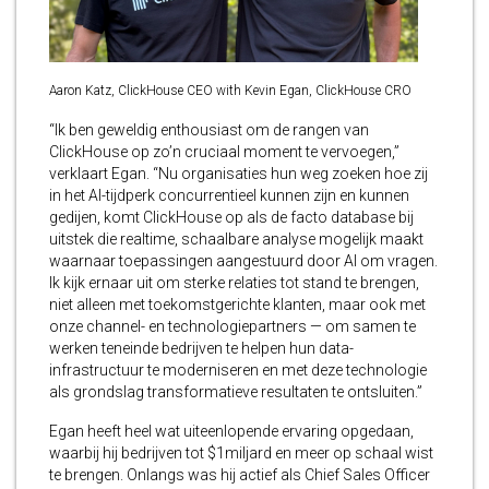
Aaron Katz, ClickHouse CEO with Kevin Egan, ClickHouse CRO
“Ik ben geweldig enthousiast om de rangen van
ClickHouse op zo’n cruciaal moment te vervoegen,”
verklaart Egan. “Nu organisaties hun weg zoeken hoe zij
in het AI-tijdperk concurrentieel kunnen zijn en kunnen
gedijen, komt ClickHouse op als de facto database bij
uitstek die realtime, schaalbare analyse mogelijk maakt
waarnaar toepassingen aangestuurd door AI om vragen.
Ik kijk ernaar uit om sterke relaties tot stand te brengen,
niet alleen met toekomstgerichte klanten, maar ook met
onze channel- en technologiepartners — om samen te
werken teneinde bedrijven te helpen hun data-
infrastructuur te moderniseren en met deze technologie
als grondslag transformatieve resultaten te ontsluiten.”
Egan heeft heel wat uiteenlopende ervaring opgedaan,
waarbij hij bedrijven tot $1miljard en meer op schaal wist
te brengen. Onlangs was hij actief als Chief Sales Officer