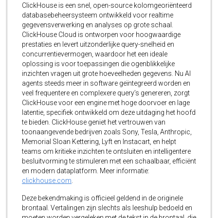
ClickHouse is een snel, open-source kolomgeoriënteerd
databasebeheersysteem ontwikkeld voor realtime
gegevensverwerking en analyses op grote schaal.
ClickHouse Cloud is ontworpen voor hoogwaardige
prestaties en levert uitzonderlijke query-snelheid en
concurrentievermogen, waardoor het een ideale
oplossing is voor toepassingen die ogenblikkelijke
inzichten vragen uit grote hoeveelheden gegevens. Nu AI
agents steeds meer in software geïntegreerd worden en
veel frequentere en complexere query’s genereren, zorgt
ClickHouse voor een engine met hoge doorvoer en lage
latentie, specifiek ontwikkeld om deze uitdaging het hoofd
te bieden. ClickHouse geniet het vertrouwen van
toonaangevende bedrijven zoals Sony, Tesla, Anthropic,
Memorial Sloan Kettering, Lyft en Instacart, en helpt
teams om kritieke inzichten te ontsluiten en intelligentere
besluitvorming te stimuleren met een schaalbaar, efficiënt
en modern dataplatform. Meer informatie:
clickhouse.com
.
Deze bekendmaking is officieel geldend in de originele
brontaal. Vertalingen zijn slechts als leeshulp bedoeld en
moeten worden vergeleken met de tekst in de brontaal, die