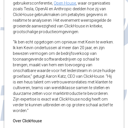
gebruikersconferentie,
Open House
, waar organisaties
zoals Tesla, OpenAI en Anthropic deelden hoe zij van
ClickHouse gebruikmaken om petabytes gegevens in
realtime te analyseren. Het evenement weerspiegelde de
groeiende aanwezigheid van ClickHouse in kritieke,
grootschalige productieomgevingen.
“Ik ben echt opgetogen om opnieuw met Kevin te werken.
Ik ken Kevin ondertussen al meer dan 20 jaar, en zijn
bewezen vermogen om de bedrijfsverkoop van
toonaangevende softwarebedrijven op schaal te
brengen, maakt van hem een toevoeging van
onschatbare waarde voor het leidersteam in onze huidige
groeifase,” getuigt Aaron Katz, CEO van ClickHouse. “Hij
is een heus talent om vertrouwensrelaties met klanten te
cultiveren, teams van wereldklasse samen te stellen en
duurzame zetten voor marktintroductie te bevorderen.
Zijn expertise is exact wat ClickHouse nodig heeft om
verder te kunnen uitbreiden en op grotere schaal actief te
worden.”
Over ClickHouse