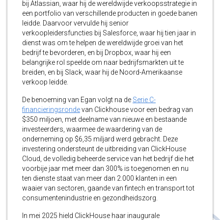
bij Atlassian, waar hij de wereldwijde verkoopsstrategie in
een portfolio van verschillende producten in goede banen
leidde. Daarvoor vervulde hij senior
verkoopleidersfuncties bij Salesforce, waar hij tien jaar in
dienst was om te helpen de wereldwijde groei van het
bedrijf te bevorderen, en bij Dropbox, waar hij een
belangrijke rol speelde om naar bedrijfsmarkten uit te
breiden, en bij Slack, waar hij de Noord-Amerikaanse
verkoop leidde.
De benoeming van Egan volgt na de
Serie C-
financieringsronde
van Clickhouse voor een bedrag van
$350 miljoen, met deelname van nieuwe en bestaande
investeerders, waarmee de waardering van de
onderneming op $6,35 miljard werd gebracht. Deze
investering ondersteunt de uitbreiding van ClickHouse
Cloud, de volledig beheerde service van het bedrijf die het
voorbije jaar met meer dan 300% is toegenomen en nu
ten dienste staat van meer dan 2.000 klanten in een
waaier van sectoren, gaande van fintech en transport tot
consumentenindustrie en gezondheidszorg.
In mei 2025 hield ClickHouse haar inaugurale