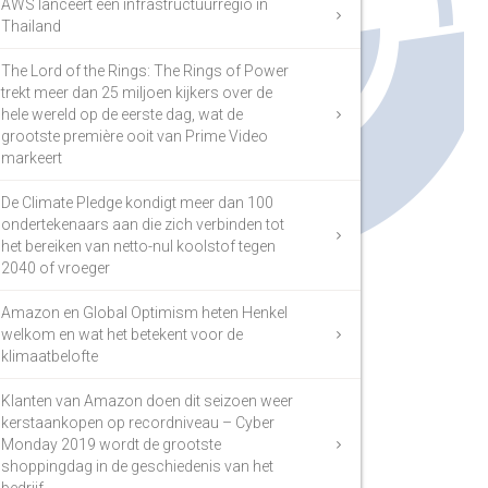
AWS lanceert een infrastructuurregio in
Thailand
The Lord of the Rings: The Rings of Power
trekt meer dan 25 miljoen kijkers over de
hele wereld op de eerste dag, wat de
grootste première ooit van Prime Video
markeert
De Climate Pledge kondigt meer dan 100
ondertekenaars aan die zich verbinden tot
het bereiken van netto-nul koolstof tegen
2040 of vroeger
Amazon en Global Optimism heten Henkel
welkom en wat het betekent voor de
klimaatbelofte
Klanten van Amazon doen dit seizoen weer
kerstaankopen op recordniveau – Cyber
Monday 2019 wordt de grootste
shoppingdag in de geschiedenis van het