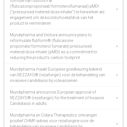
formule van flutiform ®
(fluticasonpropionaat/formoterolfumaraat) pMDI
(“pressurised metered-dose inhaler”) te herwerken als
engagement om de koolstofvoetafdruk van het
product te verminderen
Mundipharma and Vectura announce plans to
reformulate flutiform® (fluticasone
propionate/formoterol fumarate) pressurised
metered-dose inhaler (pMDI) as a commitment to
reducing the product’s carbon footprint
Mundipharma maakt Europese goedkeuring bekend
van REZZAYO® (rezafungin) voor de behandeling van
invasieve candidiasis bij volwassenen
Mundipharma announces European approval of
REZZAYO® (rezafungin) for the treatment of Invasive
Candidiasis in adults
Mundipharma en Cidara Therapeutics ontvangen
positief CHMP-advies voor rezafungine voor de
behandeling van invasieve candidiasis bij