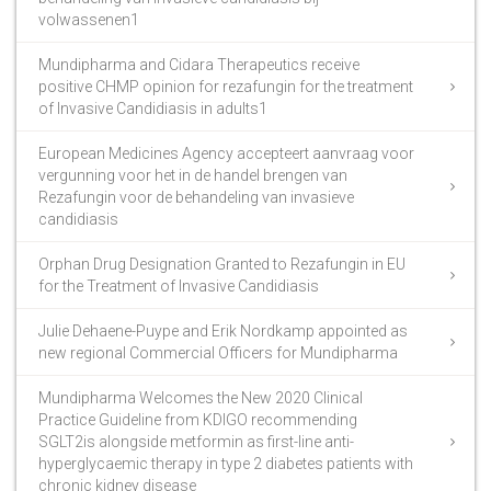
volwassenen1
Mundipharma and Cidara Therapeutics receive
positive CHMP opinion for rezafungin for the treatment
of Invasive Candidiasis in adults1
European Medicines Agency accepteert aanvraag voor
vergunning voor het in de handel brengen van
Rezafungin voor de behandeling van invasieve
candidiasis
Orphan Drug Designation Granted to Rezafungin in EU
for the Treatment of Invasive Candidiasis
Julie Dehaene-Puype and Erik Nordkamp appointed as
new regional Commercial Officers for Mundipharma
Mundipharma Welcomes the New 2020 Clinical
Practice Guideline from KDIGO recommending
SGLT2is alongside metformin as first-line anti-
hyperglycaemic therapy in type 2 diabetes patients with
chronic kidney disease