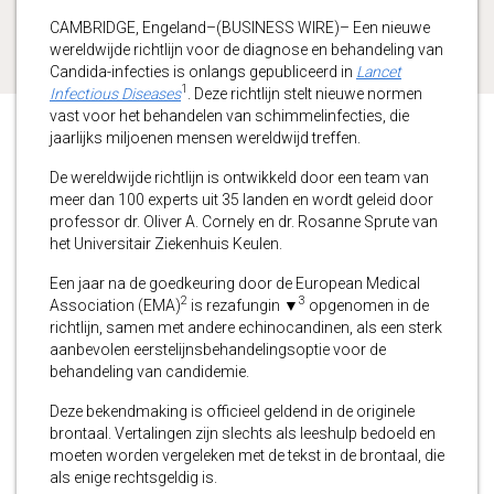
CAMBRIDGE, Engeland–(BUSINESS WIRE)– Een nieuwe
wereldwijde richtlijn voor de diagnose en behandeling van
Candida-infecties is onlangs gepubliceerd in
Lancet
1
Infectious Diseases
. Deze richtlijn stelt nieuwe normen
vast voor het behandelen van schimmelinfecties, die
jaarlijks miljoenen mensen wereldwijd treffen.
De wereldwijde richtlijn is ontwikkeld door een team van
meer dan 100 experts uit 35 landen en wordt geleid door
professor dr. Oliver A. Cornely en dr. Rosanne Sprute van
het Universitair Ziekenhuis Keulen.
Een jaar na de goedkeuring door de European Medical
2
3
Association (EMA)
is rezafungin ▼
opgenomen in de
richtlijn, samen met andere echinocandinen, als een sterk
aanbevolen eerstelijnsbehandelingsoptie voor de
behandeling van candidemie.
Deze bekendmaking is officieel geldend in de originele
brontaal. Vertalingen zijn slechts als leeshulp bedoeld en
moeten worden vergeleken met de tekst in de brontaal, die
als enige rechtsgeldig is.