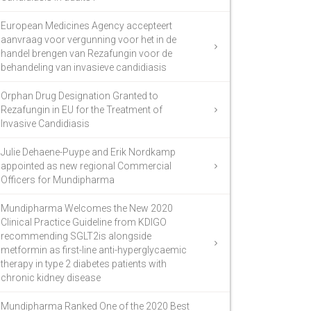
European Medicines Agency accepteert
aanvraag voor vergunning voor het in de
handel brengen van Rezafungin voor de
behandeling van invasieve candidiasis
Orphan Drug Designation Granted to
Rezafungin in EU for the Treatment of
Invasive Candidiasis
Julie Dehaene-Puype and Erik Nordkamp
appointed as new regional Commercial
Officers for Mundipharma
Mundipharma Welcomes the New 2020
Clinical Practice Guideline from KDIGO
recommending SGLT2is alongside
metformin as first-line anti-hyperglycaemic
therapy in type 2 diabetes patients with
chronic kidney disease
Mundipharma Ranked One of the 2020 Best