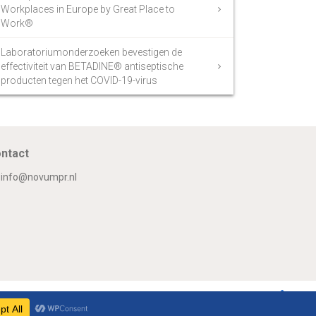
Workplaces in Europe by Great Place to
Work®
Laboratoriumonderzoeken bevestigen de
effectiviteit van BETADINE® antiseptische
producten tegen het COVID-19-virus
ntact
info@novumpr.nl
Om
Twitter
Facebook
LinkedIn
GooglePlus