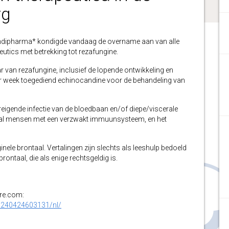
rg
pharma* kondigde vandaag de overname aan van alle
utics met betrekking tot rezafungine.
an rezafungine, inclusief de lopende ontwikkeling en
per week toegediend echinocandine voor de behandeling van
reigende infectie van de bloedbaan en/of diepe/viscerale
oral mensen met een verzwakt immuunsysteem, en het
inele brontaal. Vertalingen zijn slechts als leeshulp bedoeld
ontaal, die als enige rechtsgeldig is.
ire.com:
0240424603131/nl/