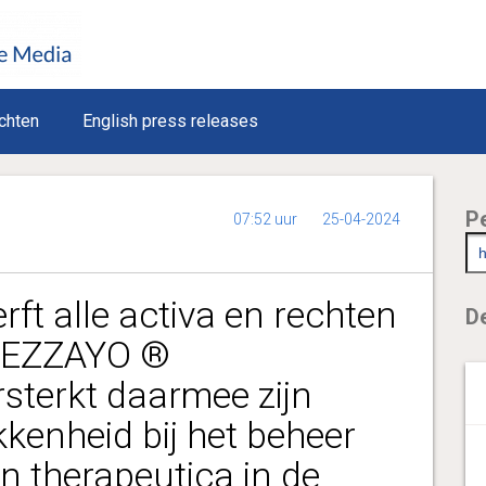
chten
English press releases
P
07:52 uur
25-04-2024
t alle activa en rechten
De
 REZZAYO ®
rsterkt daarmee zijn
kenheid bij het beheer
en therapeutica in de