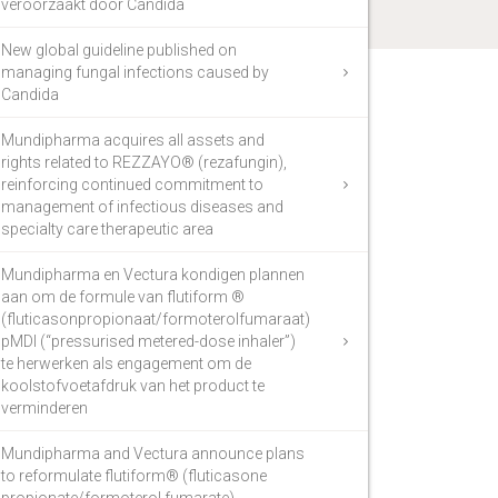
veroorzaakt door Candida
New global guideline published on
managing fungal infections caused by
Candida
Mundipharma acquires all assets and
rights related to REZZAYO® (rezafungin),
reinforcing continued commitment to
management of infectious diseases and
specialty care therapeutic area
Mundipharma en Vectura kondigen plannen
aan om de formule van flutiform ®
(fluticasonpropionaat/formoterolfumaraat)
pMDI (“pressurised metered-dose inhaler”)
te herwerken als engagement om de
koolstofvoetafdruk van het product te
verminderen
Mundipharma and Vectura announce plans
to reformulate flutiform® (fluticasone