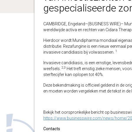
gespecialiseerde zo
CAMBRIDGE, Engeland–(BUSINESS WIRE)– Mundi
wereldwijde activa en rechten van Cidara Therape
Hierdoor wordt Mundipharma mondiaal eigenaar v
distributie. Rezafungine is een nieuw eenmaal 
1
invasieve candidiasis bij volwassenen.
Invasieve candidiasis
,
is een ernstige, levensbed
2,3
weefsels.
Het treft ernstig zieke mensen, vo
sterftecijfer kan oplopen tot 40%.
Deze bekendmaking is officieel geldend in de orig
en moeten worden vergeleken met de tekst in de br
Bekijk het oorspronkelijke bericht op businessw
https://www.businesswire.com/news/home/2
Contacts