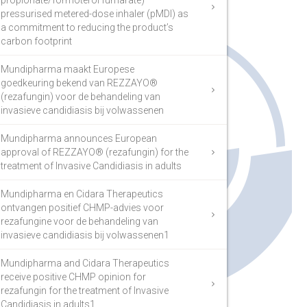
propionate/formoterol fumarate)
pressurised metered-dose inhaler (pMDI) as
a commitment to reducing the product’s
carbon footprint
Mundipharma maakt Europese
goedkeuring bekend van REZZAYO®
(rezafungin) voor de behandeling van
invasieve candidiasis bij volwassenen
Mundipharma announces European
approval of REZZAYO® (rezafungin) for the
treatment of Invasive Candidiasis in adults
Mundipharma en Cidara Therapeutics
ontvangen positief CHMP-advies voor
rezafungine voor de behandeling van
invasieve candidiasis bij volwassenen1
Mundipharma and Cidara Therapeutics
receive positive CHMP opinion for
rezafungin for the treatment of Invasive
Candidiasis in adults1