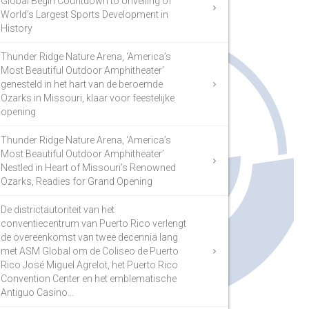
Global Begin Countdown to Unveiling of
World’s Largest Sports Development in
History
Thunder Ridge Nature Arena, ‘America’s
Most Beautiful Outdoor Amphitheater’
genesteld in het hart van de beroemde
Ozarks in Missouri, klaar voor feestelijke
opening
Thunder Ridge Nature Arena, ‘America’s
Most Beautiful Outdoor Amphitheater’
Nestled in Heart of Missouri’s Renowned
Ozarks, Readies for Grand Opening
De districtautoriteit van het
conventiecentrum van Puerto Rico verlengt
de overeenkomst van twee decennia lang
met ASM Global om de Coliseo de Puerto
Rico José Miguel Agrelot, het Puerto Rico
Convention Center en het emblematische
Antiguo Casino…