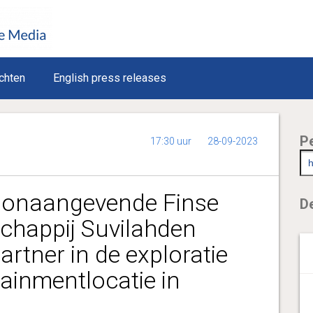
chten
English press releases
P
17:30 uur
28-09-2023
oonaangevende Finse
De
chappij Suvilahden
rtner in de exploratie
tainmentlocatie in