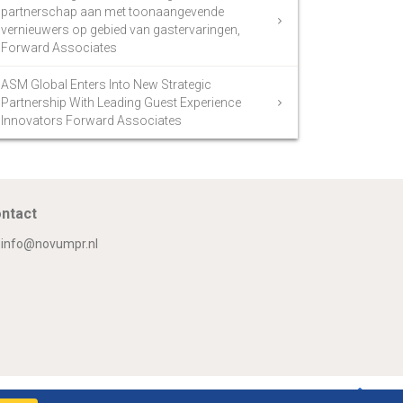
partnerschap aan met toonaangevende
vernieuwers op gebied van gastervaringen,
Forward Associates
ASM Global Enters Into New Strategic
Partnership With Leading Guest Experience
Innovators Forward Associates
ntact
info@novumpr.nl
Om
Twitter
Facebook
LinkedIn
GooglePlus