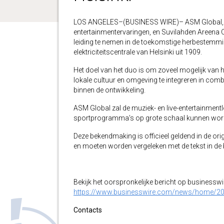
LOS ANGELES–(BUSINESS WIRE)– ASM Global, ‘s
entertainmentervaringen, en Suvilahden Areena
leiding te nemen in de toekomstige herbestemmi
elektriciteitscentrale van Helsinki uit 1909.
Het doel van het duo is om zoveel mogelijk van h
lokale cultuur en omgeving te integreren in comb
binnen de ontwikkeling.
ASM Global zal de muziek- en live-entertainmentl
sportprogramma’s op grote schaal kunnen word
Deze bekendmaking is officieel geldend in de orig
en moeten worden vergeleken met de tekst in de br
Bekijk het oorspronkelijke bericht op businessw
https://www.businesswire.com/news/home/2
Contacts