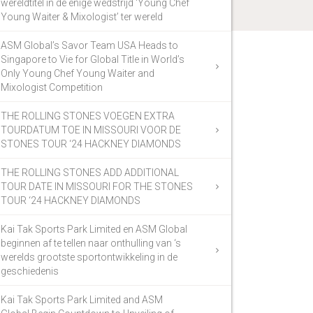
wereldtitel in de enige wedstrijd ‘Young Chef
Young Waiter & Mixologist’ ter wereld
ASM Global’s Savor Team USA Heads to
Singapore to Vie for Global Title in World’s
Only Young Chef Young Waiter and
Mixologist Competition
THE ROLLING STONES VOEGEN EXTRA
TOURDATUM TOE IN MISSOURI VOOR DE
STONES TOUR ‘24 HACKNEY DIAMONDS
THE ROLLING STONES ADD ADDITIONAL
TOUR DATE IN MISSOURI FOR THE STONES
TOUR ‘24 HACKNEY DIAMONDS
Kai Tak Sports Park Limited en ASM Global
beginnen af te tellen naar onthulling van ‘s
werelds grootste sportontwikkeling in de
geschiedenis
Kai Tak Sports Park Limited and ASM