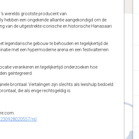
 werelds grootste producent van
 Oy hebben een ongekende alliantie aangekondigd om de
ng van de uitgestrekte iconische en historische Hanasaari
et legendarische gebouw te behouden en tegelijkertijd de
inatie met een hypermoderne arena en een festivalterrein
ocatie verankeren en tegelijkertijd onderzoeken hoe
en geïntegreerd.
inele brontaal. Vertalingen zijn slechts als leeshulp bedoeld
ontaal, die als enige rechtsgeldig is.
ire.com:
0230928020557/nl/