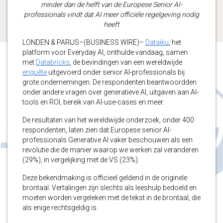
minder dan de helft van de Europese Senior AI-
professionals vindt dat AI meer officiële regelgeving nodig
heeft
LONDEN & PARIJS–(BUSINESS WIRE)–
Dataiku
, het
platform voor Everyday AI, onthulde vandaag, samen
met
Databricks
, de bevindingen van een wereldwijde
enquête
uitgevoerd onder senior AI-professionals bij
grote ondernemingen. De respondenten beantwoordden
onder andere vragen over generatieve AI, uitgaven aan AI-
tools en ROI, bereik van AI-use-cases en meer.
De resultaten van het wereldwijde onderzoek, onder 400
respondenten, laten zien dat Europese senior AI-
professionals Generative AI vaker beschouwen als een
revolutie die de manier waarop we werken zal veranderen
(29%), in vergelijking met de VS (23%).
Deze bekendmaking is officieel geldend in de originele
brontaal. Vertalingen zijn slechts als leeshulp bedoeld en
moeten worden vergeleken met de tekst in de brontaal, die
als enige rechtsgeldig is.