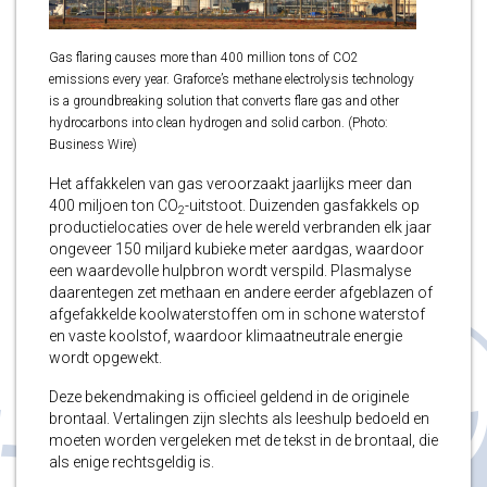
Gas flaring causes more than 400 million tons of CO2
emissions every year. Graforce’s methane electrolysis technology
is a groundbreaking solution that converts flare gas and other
hydrocarbons into clean hydrogen and solid carbon. (Photo:
Business Wire)
Het affakkelen van gas veroorzaakt jaarlijks meer dan
400 miljoen ton CO
-uitstoot. Duizenden gasfakkels op
2
productielocaties over de hele wereld verbranden elk jaar
ongeveer 150 miljard kubieke meter aardgas, waardoor
een waardevolle hulpbron wordt verspild. Plasmalyse
daarentegen zet methaan en andere eerder afgeblazen of
afgefakkelde koolwaterstoffen om in schone waterstof
en vaste koolstof, waardoor klimaatneutrale energie
wordt opgewekt.
Deze bekendmaking is officieel geldend in de originele
brontaal. Vertalingen zijn slechts als leeshulp bedoeld en
moeten worden vergeleken met de tekst in de brontaal, die
als enige rechtsgeldig is.