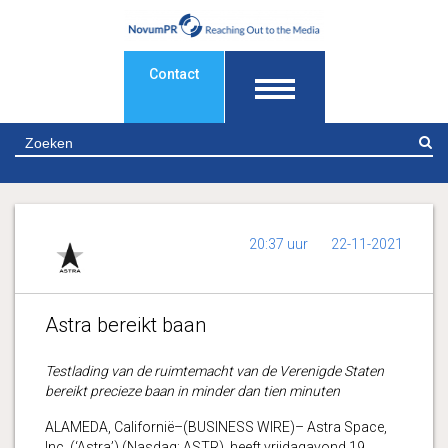
Contact
Z
20:37 uur
22-11-2021
Astra bereikt baan
Testlading van de ruimtemacht van de Verenigde Staten
bereikt precieze baan in minder dan tien minuten
ALAMEDA, Californië–(BUSINESS WIRE)– Astra Space,
Inc. (‘Astra’) (Nasdaq: ASTR), heeft vrijdagavond 19