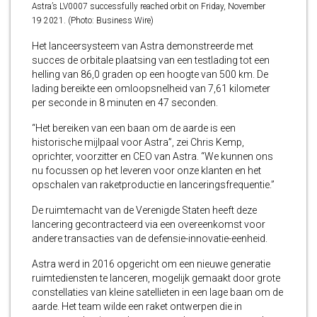
Astra’s LV0007 successfully reached orbit on Friday, November
19 2021. (Photo: Business Wire)
Het lanceersysteem van Astra demonstreerde met
succes de orbitale plaatsing van een testlading tot een
helling van 86,0 graden op een hoogte van 500 km. De
lading bereikte een omloopsnelheid van 7,61 kilometer
per seconde in 8 minuten en 47 seconden.
“Het bereiken van een baan om de aarde is een
historische mijlpaal voor Astra”, zei Chris Kemp,
oprichter, voorzitter en CEO van Astra. “We kunnen ons
nu focussen op het leveren voor onze klanten en het
opschalen van raketproductie en lanceringsfrequentie.”
De ruimtemacht van de Verenigde Staten heeft deze
lancering gecontracteerd via een overeenkomst voor
andere transacties van de defensie-innovatie-eenheid.
Astra werd in 2016 opgericht om een nieuwe generatie
ruimtediensten te lanceren, mogelijk gemaakt door grote
constellaties van kleine satellieten in een lage baan om de
aarde. Het team wilde een raket ontwerpen die in