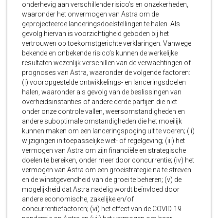
onderhevig aan verschillende risico’s en onzekerheden,
waaronder het onvermogen van Astra om de
geprojecteerde lanceringsdoelstellingen te halen. Als
gevolg hiervan is voorzichtigheid geboden bij het
vertrouwen op toekomstgerichte verklaringen. Vanwege
bekende en onbekende risico’s kunnen de werkelijke
resultaten wezenlijk verschillen van de verwachtingen of
prognoses van Astra, waaronder de volgende factoren:
(i) vooropgestelde ontwikkelings- en lanceringsdoelen
halen, waaronder als gevolg van de beslissingen van
overheidsinstanties of andere derde partijen die niet
onder onze controle vallen, weersomstandigheden en
andere suboptimale omstandigheden die het moeilijk
kunnen maken om een lanceringspoging uit te voeren; (ii)
wijzigingen in toepasselijke wet- of regelgeving; (iii) het
vermogen van Astra om zijn financiële en strategische
doelen te bereiken, onder meer door concurrentie; (iv) het
vermogen van Astra om een groeistrategie na te streven
en de winstgevendheid van de groei te beheren; (v) de
mogelijkheid dat Astra nadelig wordt beïnvloed door
andere economische, zakelijke en/of
concurrentiefactoren; (vi) het effect van de COVID-19-