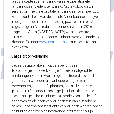
laagste kosten per lancering van alle operationele
lanceringsaanbieders ter wereld. Astra voltooide zijn
eerste commerciële orbitale lancering in november 2021,
waardoor het een van de snelste Amerikaanse bedrijven
in de geschiedenis is om deze mijlpaal te bereiken. Astra
is gevestigd in Alameda, Californië, en werd in 2016
opgericht. Astra (NASDAQ: ASTR) was het eerste
ruimtelanceringsbedrijf dat openbaar werd verhandeld op
Nasdaq. Ga naar
www.astra.com
voor meer informatie
over Astra.
Safe Harbor-verklaring
Bepaalde uitspraken in dit persbericht zijn
‘toekomstgerichte verklaringen’. Toekomstgerichte
verklaringen kunnen worden geïdentificeerd door het
gebruik van woorden als ‘anticiperen’, ‘geloven’,
‘verwachten’, ‘schatten’, ‘plannen’, ‘vooruitzichten’ en
‘projecteren’ en andere soortgelijke uitdrukkingen die
toekomstige gebeurtenissen of trends voorspellen of
aangeven of die geen verklaringen zijn van historische
zaken. Deze toekomstgerichte verklaringen weerspiegelen
de huidige analyse van bestaande informatie en zijn