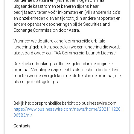
pandemie op Astra en (vii) het vermogen om haar
uitgaande kasstromen te beheren tijdens haar
bedrijfsactiviteiten vóór inkomsten en (viii) andere risico’s
en onzekerheden die van tijd tot tijd in andere rapporten en
andere openbare deponeringen bij de Securities and
Exchange Commission door Astra.
Wanneer we de uitdrukking ‘commerciële orbitale
lancering’ gebruiken, bedoelen we een lancering die wordt
uitgevoerd onder een FAA Commercial Launch License.
Deze bekendmaking is officieel geldend in de originele
brontaal. Vertalingen zijn slechts als leeshulp bedoeld en
moeten worden vergeleken met de tekst in de brontaal, die
als enige rechtsgeldig is.
Bekijk het oorspronkelijke bericht op businesswire.com:
https://www.businesswire.com/news/home/202111220
06583/nl/
Contacts