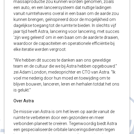
massaproductie zou kunnen worden genomen, zoals
een auto, en een lanceersysteem dat nuttige ladingen
vanuit ruimtehavens overal in een baan om de aarde zou
kunnen brengen, geïnspireerd door de mogelijkheid om
dagelijkse toegang tot de ruimte te bieden. In slechts vijf
jaar tijd heeft Astra, lancering voor lancering, met succes
‘zijn weg geleerd’ om in een baan om de aarde te draaien,
waardoor de capaciteiten en operationele efficiëntie bij
elke iteratie werden vergroot.
“We hebben dit succes te danken aan ons geweldige
team en de cultuur die we bij Astra hebben opgebouwd.”
zei Adam London, medeoprichter en CTO van Astra. “Ik
voel me nederig door hun moed en toewijding om te
blijven bouwen, lanceren, leren en herhalen totdat het ons
is gelukt.”
Over Astra
De missie van Astra is om het leven op aarde vanuit de
ruimte te verbeteren door een gezondere en meer
verbonden planeet te creëren. Tegenwoordig biedt Astra
een gespecialiseerde orbitale lanceringsdiensten tegen