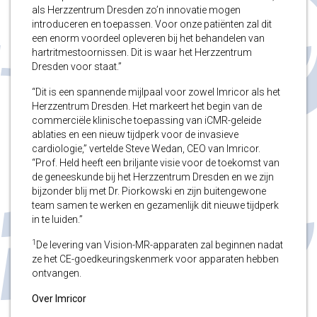
als Herzzentrum Dresden zo’n innovatie mogen
introduceren en toepassen. Voor onze patiënten zal dit
een enorm voordeel opleveren bij het behandelen van
hartritmestoornissen. Dit is waar het Herzzentrum
Dresden voor staat.”
“Dit is een spannende mijlpaal voor zowel Imricor als het
Herzzentrum Dresden. Het markeert het begin van de
commerciële klinische toepassing van iCMR-geleide
ablaties en een nieuw tijdperk voor de invasieve
cardiologie,” vertelde Steve Wedan, CEO van Imricor.
“Prof. Held heeft een briljante visie voor de toekomst van
de geneeskunde bij het Herzzentrum Dresden en we zijn
bijzonder blij met Dr. Piorkowski en zijn buitengewone
team samen te werken en gezamenlijk dit nieuwe tijdperk
in te luiden.”
1
De levering van Vision-MR-apparaten zal beginnen nadat
ze het CE-goedkeuringskenmerk voor apparaten hebben
ontvangen.
Over Imricor