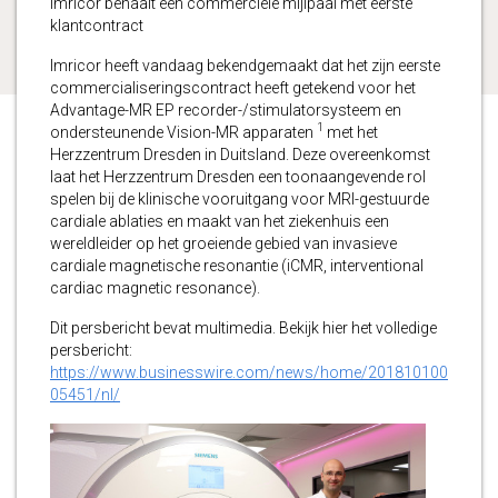
Imricor behaalt een commerciële mijlpaal met eerste
klantcontract
Imricor heeft vandaag bekendgemaakt dat het zijn eerste
commercialiseringscontract heeft getekend voor het
Advantage-MR EP recorder-/stimulatorsysteem en
1
ondersteunende Vision-MR apparaten
met het
Herzzentrum Dresden in Duitsland. Deze overeenkomst
laat het Herzzentrum Dresden een toonaangevende rol
spelen bij de klinische vooruitgang voor MRI-gestuurde
cardiale ablaties en maakt van het ziekenhuis een
wereldleider op het groeiende gebied van invasieve
cardiale magnetische resonantie (iCMR, interventional
cardiac magnetic resonance).
Dit persbericht bevat multimedia. Bekijk hier het volledige
persbericht:
https://www.businesswire.com/news/home/201810100
05451/nl/