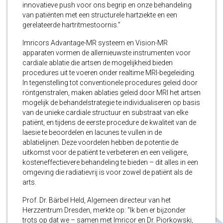
innovatieve push voor ons begrip en onze behandeling
van patiënten met een structurele hartziekte en een
gerelateerde hartritmestoornis.”
Imricors Advantage-MR systeem en Vision-MR
apparaten vormen de allernieuwste instrumenten voor
cardiale ablatie die artsen de mogelijkheid bieden
procedures uit te voeren onder realtime MRI-begeleiding.
In tegenstelling tot conventionele procedures geleid door
röntgenstralen, maken ablaties geleid door MRI het artsen
mogelijk de behandelstrategie te individualiseren op basis
van de unieke cardiale structuur en substraat van elke
patiënt, en tijdens de eerste procedure de kwaliteit van de
laesie te beoordelen en lacunes te vullen in de
ablatielijnen. Deze voordelen hebben de potentie de
uitkomst voor de patiënt te verbeteren en een veiligere,
kosteneffectievere behandeling te bieden – dit alles in een
omgeving die radiatievrij is voor zowel de patiënt als de
arts.
Prof. Dr. Bärbel Held, Algemeen directeur van het
Herzzentrum Dresden, merkte op: “Ik ben er bijzonder
trots op dat we – samen met Imricor en Dr. Piorkowski,