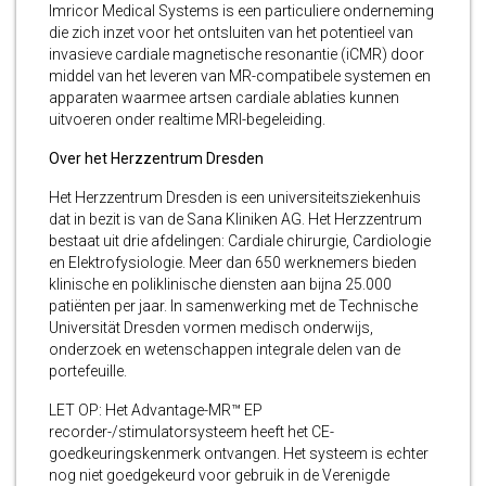
Imricor Medical Systems is een particuliere onderneming
die zich inzet voor het ontsluiten van het potentieel van
invasieve cardiale magnetische resonantie (iCMR) door
middel van het leveren van MR-compatibele systemen en
apparaten waarmee artsen cardiale ablaties kunnen
uitvoeren onder realtime MRI-begeleiding.
Over het Herzzentrum Dresden
Het Herzzentrum Dresden is een universiteitsziekenhuis
dat in bezit is van de Sana Kliniken AG. Het Herzzentrum
bestaat uit drie afdelingen: Cardiale chirurgie, Cardiologie
en Elektrofysiologie. Meer dan 650 werknemers bieden
klinische en poliklinische diensten aan bijna 25.000
patiënten per jaar. In samenwerking met de Technische
Universität Dresden vormen medisch onderwijs,
onderzoek en wetenschappen integrale delen van de
portefeuille.
LET OP: Het Advantage-MR™ EP
recorder-/stimulatorsysteem heeft het CE-
goedkeuringskenmerk ontvangen. Het systeem is echter
nog niet goedgekeurd voor gebruik in de Verenigde