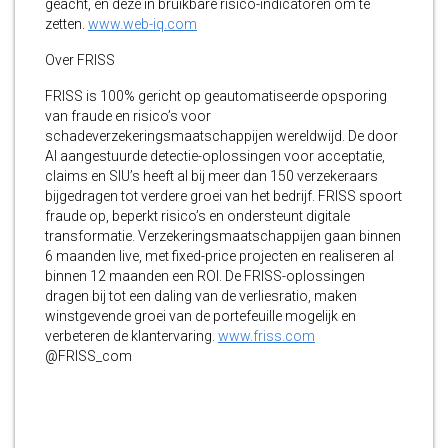
geacht, en deze in bruikbare risico-indicatoren om te
zetten.
www.web-iq.com
Over FRISS
FRISS is 100% gericht op geautomatiseerde opsporing
van fraude en risico’s voor
schadeverzekeringsmaatschappijen wereldwijd. De door
AI aangestuurde detectie-oplossingen voor acceptatie,
claims en SIU’s heeft al bij meer dan 150 verzekeraars
bijgedragen tot verdere groei van het bedrijf. FRISS spoort
fraude op, beperkt risico’s en ondersteunt digitale
transformatie. Verzekeringsmaatschappijen gaan binnen
6 maanden live, met fixed-price projecten en realiseren al
binnen 12 maanden een ROI. De FRISS-oplossingen
dragen bij tot een daling van de verliesratio, maken
winstgevende groei van de portefeuille mogelijk en
verbeteren de klantervaring.
www.friss.com
@FRISS_com