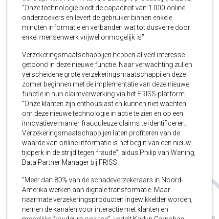
“Onze technologie biedt de capaciteit van 1.000 online
onderzoekers en levert de gebruiker binnen enkele
minuten informatie en verbanden wat tot dusverre door
enkel mensenwerk vrijwel onmogelijk is”.
Verzekeringsmaatschappijen hebben al veel interesse
getoond in deze nieuwe functie. Naar verwachting zullen
verscheidene grote verzekeringsmaatschappijen deze
zomer beginnen met de implementatie van deze nieuwe
functie in hun claimverwerking via het FRISS-platform.
“Onze klanten zijn enthousiast en kunnen niet wachten
om deze nieuwe technologie in actie te zien en op een
innovatieve manier frauduleuze claims te identificeren.
Verzekeringsmaatschappijen laten profiteren van de
waarde van online informatie is het begin van een nieuw
tijdperk in de strijd tegen fraude”, aldus Philip van Waning,
Data Partner Manager bij FRISS.
“Meer dan 80% van de schadeverzekeraars in Noord-
Amerika werken aan digitale transformatie. Maar
naarmate verzekeringsproducten ingewikkelder worden,
nemen de kanalen voor interactie met klanten en
mogelijke fraudeurs ook toe”, vertelt Karlyn Carnahan,