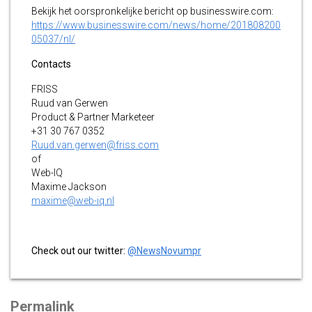
Bekijk het oorspronkelijke bericht op businesswire.com:
https://www.businesswire.com/news/home/201808200
05037/nl/
Contacts
FRISS
Ruud van Gerwen
Product & Partner Marketeer
+31 30 767 0352
Ruud.van.gerwen@friss.com
of
Web-IQ
Maxime Jackson
maxime@web-iq.nl
Check out our twitter:
@NewsNovumpr
Permalink