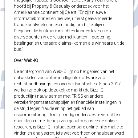
hoofd bij Property & Casualty onderzoek voor het
Amerikaanse continent bij Celent. “Er zijn nieuwe
informatiebronnen en nieuwe, uiterst geavanceerde
fraude-analysetechnieken nodig om bij te blijven.
Diegenen die bruikbare inzichten kunnen leveren op
diverse punten in de relatie met klanten – quotering,
betalingen en uiteraard claims- komen als winnaars uit de
bus.”
Over Web-IQ
De achtergrond van Web-IQ ligt op het gebied van het
ontwikkelen van online intelligente software voor
rechtshandhavings- en overheidsinstanties. Sinds 2017
werken zij ook op de zakelijke markt (de Bizz-IQ-
productlijn) nauw samen met FRISS en andere
verzekeringsmaatschappijen en financiële instellingen in
de strijd tegen fraude en op het gebied van
risicomonitoring. Door grondig onderzoek te verrichten
naar klanten met behulp van geautomatiseerde online
research, is Bizz-IQ in staat openbare online informatie te
vinden en analyseren, iets wat voorheen onhaalbaar werd