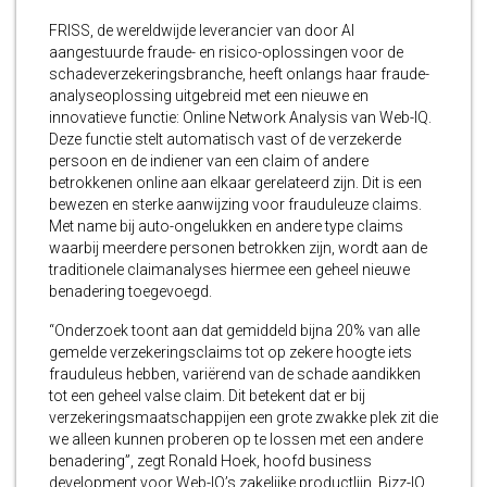
FRISS, de wereldwijde leverancier van door AI
aangestuurde fraude- en risico-oplossingen voor de
schadeverzekeringsbranche, heeft onlangs haar fraude-
analyseoplossing uitgebreid met een nieuwe en
innovatieve functie: Online Network Analysis van Web-IQ.
Deze functie stelt automatisch vast of de verzekerde
persoon en de indiener van een claim of andere
betrokkenen online aan elkaar gerelateerd zijn. Dit is een
bewezen en sterke aanwijzing voor frauduleuze claims.
Met name bij auto-ongelukken en andere type claims
waarbij meerdere personen betrokken zijn, wordt aan de
traditionele claimanalyses hiermee een geheel nieuwe
benadering toegevoegd.
“Onderzoek toont aan dat gemiddeld bijna 20% van alle
gemelde verzekeringsclaims tot op zekere hoogte iets
frauduleus hebben, variërend van de schade aandikken
tot een geheel valse claim. Dit betekent dat er bij
verzekeringsmaatschappijen een grote zwakke plek zit die
we alleen kunnen proberen op te lossen met een andere
benadering”, zegt Ronald Hoek, hoofd business
development voor Web-IQ’s zakelijke productlijn, Bizz-IQ.