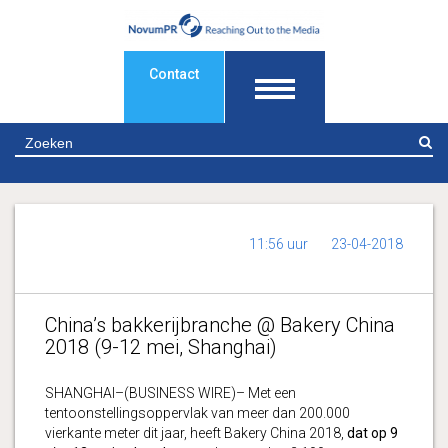
Contact
Z
11:56 uur
23-04-2018
China’s bakkerijbranche @ Bakery China
2018 (9-12 mei, Shanghai)
SHANGHAI–(BUSINESS WIRE)– Met een
tentoonstellingsoppervlak van meer dan 200.000
vierkante meter dit jaar, heeft Bakery China 2018,
dat op 9