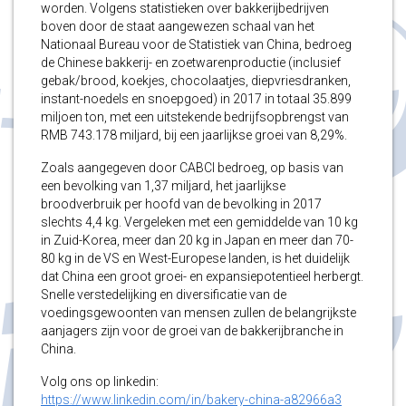
worden. Volgens statistieken over bakkerijbedrijven
boven door de staat aangewezen schaal van het
Nationaal Bureau voor de Statistiek van China, bedroeg
de Chinese bakkerij- en zoetwarenproductie (inclusief
gebak/brood, koekjes, chocolaatjes, diepvriesdranken,
instant-noedels en snoepgoed) in 2017 in totaal 35.899
miljoen ton, met een uitstekende bedrijfsopbrengst van
RMB 743.178 miljard, bij een jaarlijkse groei van 8,29%.
Zoals aangegeven door CABCI bedroeg, op basis van
een bevolking van 1,37 miljard, het jaarlijkse
broodverbruik per hoofd van de bevolking in 2017
slechts 4,4 kg. Vergeleken met een gemiddelde van 10 kg
in Zuid-Korea, meer dan 20 kg in Japan en meer dan 70-
80 kg in de VS en West-Europese landen, is het duidelijk
dat China een groot groei- en expansiepotentieel herbergt.
Snelle verstedelijking en diversificatie van de
voedingsgewoonten van mensen zullen de belangrijkste
aanjagers zijn voor de groei van de bakkerijbranche in
China.
Volg ons op linkedin:
https://www.linkedin.com/in/bakery-china-a82966a3