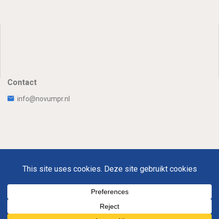
Contact
info@novumpr.nl
Uw Privacy
Disclaimer
Novumpr © 2025
Om