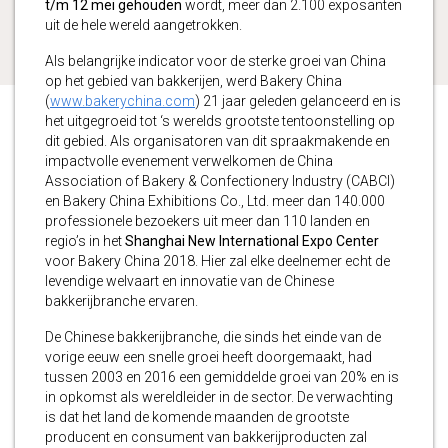
t/m 12 mei gehouden
wordt, meer dan 2.100 exposanten
uit de hele wereld aangetrokken.
Als belangrijke indicator voor de sterke groei van China
op het gebied van bakkerijen, werd Bakery China
(
www.bakerychina.com
) 21 jaar geleden gelanceerd en is
het uitgegroeid tot ‘s werelds grootste tentoonstelling op
dit gebied. Als organisatoren van dit spraakmakende en
impactvolle evenement verwelkomen de China
Association of Bakery & Confectionery Industry (CABCI)
en Bakery China Exhibitions Co., Ltd. meer dan 140.000
professionele bezoekers uit meer dan 110 landen en
regio’s in het
Shanghai New International Expo Center
voor Bakery China 2018. Hier zal elke deelnemer echt de
levendige welvaart en innovatie van de Chinese
bakkerijbranche ervaren.
De Chinese bakkerijbranche, die sinds het einde van de
vorige eeuw een snelle groei heeft doorgemaakt, had
tussen 2003 en 2016 een gemiddelde groei van 20% en is
in opkomst als wereldleider in de sector. De verwachting
is dat het land de komende maanden de grootste
producent en consument van bakkerijproducten zal