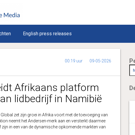
chten
English press releases
P
00:19 uur
09-05-2026
idt Afrikaans platform
De
an lidbedrijf in Namibië
l zet zijn groei in Afrika voort met de toevoeging van
tion neemt het Andersen-merk aan en versterkt daarmee
ief zijn in een van de dynamische opkomende markten van