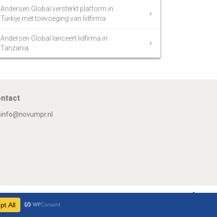
Andersen Global versterkt platform in
Turkije met toevoeging van lidfirma
Andersen Global lanceert lidfirma in
Tanzania
ntact
info@novumpr.nl
Om
Twitter
Facebook
LinkedIn
GooglePlus