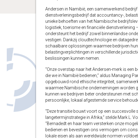
Andersen in Namibië, een samenwerkend bedrijf s
dienstverleningsbedrijf dat accountancy-, belast
unieke behoeften van het Namibische bedrijfslev
logistiek, toerisme en financiële dienstverlenin
ondersteunt het bedrijf zowel binnenlandse onder
vestigen. Dankzij cloudtechnologie en datagedrev
schaalbare oplossingen waarmee bedrijven hun a
belastingverplichtingen in verschillende jurisd
beslissingen kunnen nemen.
“Onze overstap naar het Andersen-merk is een be
die we in Namibië bedienen,” aldus Managing Pa
opgebouwd rond ethische integriteit, samenwerk
waarmee Namibische ondernemingen worden gec
kunnen we bedrijven beter ondersteunen met sch
persoonlijke, lokaal afgestemde service behoude
“Deze transitie bouwt voort op een succesvolle 
langetermijnstrategie in Afrika,” stelde Mark L. 
“Bernadedt en haar team versterken onze mogelij
bedienen en bevestigen ons vermogen om consis
lokale eisen als aan wereldwijde normen voldoet