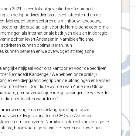
inds 2021, is een lokaal gevestigd professioneel
ing- en bedrijfsadviesdiensten levert, afgestemd op de
en. Met expertise in sectoren als mijnbouw, landbouw,
g – sectoren die cruciaal zijn voor de Namibische economie –
nemingen als internationale bedrijven die zich in de regio
en inzichten levert Andersen in Namibië efficiënte,
ctiviteiten kunnen optimaliseren, hun
icties kunnen beheren en weloverwogen strategische
langrijke mijlpaal voor ons kantoor en voor de bedrijven
rtner Bernadedt Kandenge. “We hebben onze praktijk
ing en een diepgaand begrip van de uitdagingen en kansen
onfronteerd. Door lid te worden van Andersen Global
aalbare, grensoverschrijdende oplossingen, terwijl we de
n die onze klanten waarderen.”
samenwerking en is een belangrijke stap in onze
Vorsatz, wereldwijd voorzitter en CEO van Andersen.
kheden om bedrijven in Namibië en de rest van de regio te
tente, hoogwaardige service te leveren die zowel aan
.”