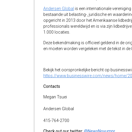
Andersen Global
is een internationale vereniging
bestaande uit belasting-, juridische en waarder
opgericht in 2013 door het Amerikaanse lidbedri
professionals wereldwijd en is via zijn lidbedr
1.000 locaties.
Deze bekendmaking is officieel geldend in de orig
en moeten worden vergeleken met de tekst in de br
Bekijk het oorspronkelijke bericht op businessw
https://www.businesswire.com/news/home/2
Contacts
Megan Tsuei
Andersen Global
415-764-2700
Check out our twitter:
@NewsNovumpr