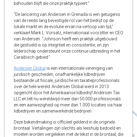
behouden blijft die onze praktijk typeert.”
“De lancering van Andersen in Grenada is een getuigenis
van de reeds lang bevestigde rol van het bedrijf op de
lokale markt en de evolutie ervan na verloop van tijd,”
verklaart Mark L. Vorsatz, internationaal voorzitter en CEO
van Andersen. “Johnson heeft een praktijk uitgebouwd
die gestoeld is op integriteit en consistentie, en zijn
leiderschap ondersteunt onze continue uitbreiding in het
Caraïbisch gebied.”
Andersen Global
is een internationale vereniging van
juridisch gescheiden, onafhankelijke lidbedrijven
bestaande uit fiscale, juridische en taxatieprofessionals
over de hele wereld. Andersen Global werd in 2013
opgericht door het Amerikaanse lidbedrijf Andersen Tax
LLC en telt nu wereldwijd meer dan 50.000 professionals
en een aanwezigheid op meer dan 1.000 locaties via haar
lidbedrijven en samenwerkende bedrijven.
Deze bekendmaking is officieel geldend in de originele
brontaal. Vertalingen zijn slechts als leeshulp bedoeld en
moeten worden vergeleken met de tekst in de brontaal, die