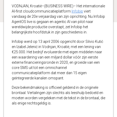
VODNJAN, Kroatië–(BUSINESS WIRE)– Het internationale
AI-first cloudcommunicatieplatform
Infobip
viert
vandaag de 20e verjaardag van zijn oprichting. Nu Infobip
AgentOS live is gegaan en agentic AI van pilot naar
wereldwijde productie overstapt, zet Infobip het
belangrijkste hoofdstuk in zijn geschiedenis in.
Infobip werd op 13 april 2006 opgericht door Silvio Kutić
en Izabel Jelenić in Vodnjan, Kroatië, met een lening van
€25.000. Het bedrijf evolueerde met eigen middelen naar
een waardering van een miljard dollar vóór zijn eerste
externe financieringsronde in 2020, en groeide van een
core SMS uit tot een omnichannel
communicatieplatform dat meer dan 15 eigen
geïntegreerde kanalen omspant.
Deze bekendmaking is officieel geldend in de originele
brontaal. Vertalingen zijn slechts als leeshulp bedoeld en
moeten worden vergeleken met de tekst in de brontaal, die
als enige rechtsgeldig is.