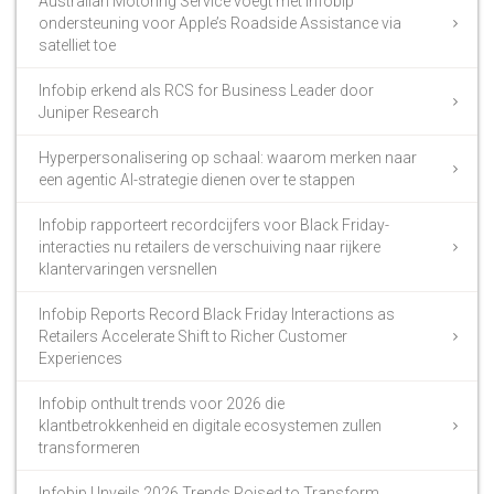
Australian Motoring Service voegt met Infobip
ondersteuning voor Apple’s Roadside Assistance via
satelliet toe
Infobip erkend als RCS for Business Leader door
Juniper Research
Hyperpersonalisering op schaal: waarom merken naar
een agentic AI-strategie dienen over te stappen
Infobip rapporteert recordcijfers voor Black Friday-
interacties nu retailers de verschuiving naar rijkere
klantervaringen versnellen
Infobip Reports Record Black Friday Interactions as
Retailers Accelerate Shift to Richer Customer
Experiences
Infobip onthult trends voor 2026 die
klantbetrokkenheid en digitale ecosystemen zullen
transformeren
Infobip Unveils 2026 Trends Poised to Transform