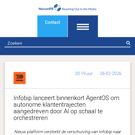
Contact
Z
20:19 uur
26-02-2026
Infobip lanceert binnenkort AgentOS om
autonome klantentrajecten
aangedreven door AI op schaal te
orchestreren
Nieuw platform versterkt de verschuiving van Infobip naar