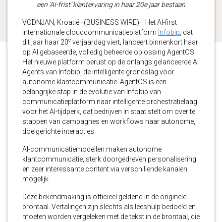
een ‘AI-frist’ klantervaring in haar 20e jaar bestaan
VODNJAN, Kroatië–(BUSINESS WIRE)– Het AI-first
internationale cloudcommunicatieplatform
Infobip
, dat
e
dit jaar haar 20
verjaardag viert
,
lanceert binnenkort haar
op AI gebaseerde, volledig beheerde oplossing AgentOS.
Het nieuwe platform berust op de onlangs gelanceerde AI
Agents van Infobip, de intelligente grondslag voor
autonome klantcommunicatie. AgentOS is een
belangrijke stap in de evolutie van Infobip van
communicatieplatform naar intelligente orchestratielaag
voor het AI-tijdperk, dat bedrijven in staat stelt om over te
stappen van campagnes en workflows naar autonome,
doelgerichte interacties.
AI-communicatiemodellen maken autonome
klantcommunicatie, sterk doorgedreven personalisering
en zeer interessante content via verschillende kanalen
mogelijk.
Deze bekendmaking is officieel geldend in de originele
brontaal. Vertalingen zijn slechts als leeshulp bedoeld en
moeten worden vergeleken met de tekst in de brontaal, die