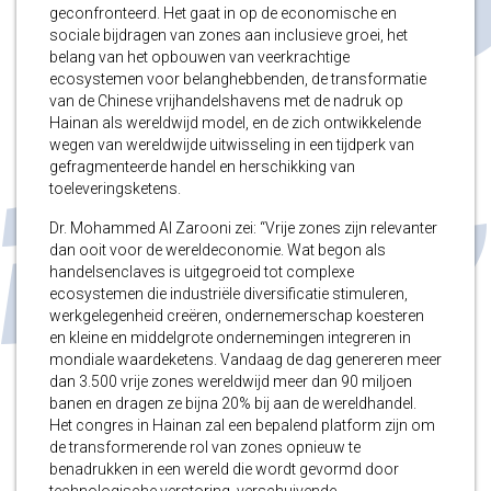
geconfronteerd. Het gaat in op de economische en
sociale bijdragen van zones aan inclusieve groei, het
belang van het opbouwen van veerkrachtige
ecosystemen voor belanghebbenden, de transformatie
van de Chinese vrijhandelshavens met de nadruk op
Hainan als wereldwijd model, en de zich ontwikkelende
wegen van wereldwijde uitwisseling in een tijdperk van
gefragmenteerde handel en herschikking van
toeleveringsketens.
Dr. Mohammed Al Zarooni zei: “Vrije zones zijn relevanter
dan ooit voor de wereldeconomie. Wat begon als
handelsenclaves is uitgegroeid tot complexe
ecosystemen die industriële diversificatie stimuleren,
werkgelegenheid creëren, ondernemerschap koesteren
en kleine en middelgrote ondernemingen integreren in
mondiale waardeketens. Vandaag de dag genereren meer
dan 3.500 vrije zones wereldwijd meer dan 90 miljoen
banen en dragen ze bijna 20% bij aan de wereldhandel.
Het congres in Hainan zal een bepalend platform zijn om
de transformerende rol van zones opnieuw te
benadrukken in een wereld die wordt gevormd door
technologische verstoring, verschuivende