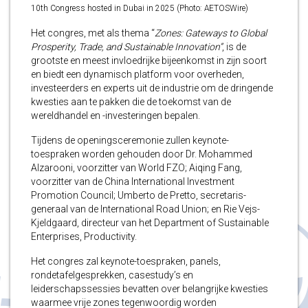
10th Congress hosted in Dubai in 2025 (Photo: AETOSWire)
Het congres, met als thema “
Zones: Gateways to Global
Prosperity, Trade, and Sustainable Innovation”
, is de
grootste en meest invloedrijke bijeenkomst in zijn soort
en biedt een dynamisch platform voor overheden,
investeerders en experts uit de industrie om de dringende
kwesties aan te pakken die de toekomst van de
wereldhandel en -investeringen bepalen.
Tijdens de openingsceremonie zullen keynote-
toespraken worden gehouden door Dr. Mohammed
Alzarooni, voorzitter van World FZO; Aiqing Fang,
voorzitter van de China International Investment
Promotion Council; Umberto de Pretto, secretaris-
generaal van de International Road Union; en Rie Vejs-
Kjeldgaard, directeur van het Department of Sustainable
Enterprises, Productivity.
Het congres zal keynote-toespraken, panels,
rondetafelgesprekken, casestudy’s en
leiderschapssessies bevatten over belangrijke kwesties
waarmee vrije zones tegenwoordig worden