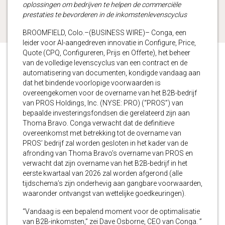
oplossingen om bedrijven te helpen de commerciële
prestaties te bevorderen in de inkomstenlevenscyclus
BROOMFIELD, Colo.–(BUSINESS WIRE)– Conga, een
leider voor AI-aangedreven innovatie in Configure, Price,
Quote (CPQ, Configureren, Prijs en Offerte), het beheer
van de volledige levenscyclus van een contract en de
automatisering van documenten, kondigde vandaag aan
dat het bindende voorlopige voorwaarden is
overeengekomen voor de overname van het B2B-bedrijf
van PROS Holdings, Inc. (NYSE: PRO) (“PROS”) van
bepaalde investeringsfondsen die gerelateerd zijn aan
Thoma Bravo. Conga verwacht dat de definitieve
overeenkomst met betrekking tot de overname van
PROS’ bedrijf zal worden gesloten in het kader van de
afronding van Thoma Bravo’s overname van PROS en
verwacht dat zijn overname van het B2B-bedrijf in het
eerste kwartaal van 2026 zal worden afgerond (alle
tijdschema’s zijn onderhevig aan gangbare voorwaarden,
waaronder ontvangst van wettelijke goedkeuringen).
“Vandaag is een bepalend moment voor de optimalisatie
van B2B-inkomsten,” zei Dave Osborne, CEO van Conga. ”