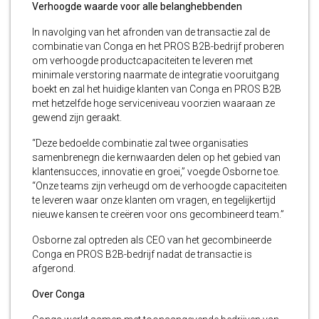
Verhoogde waarde voor alle belanghebbenden
In navolging van het afronden van de transactie zal de
combinatie van Conga en het PROS B2B-bedrijf proberen
om verhoogde productcapaciteiten te leveren met
minimale verstoring naarmate de integratie vooruitgang
boekt en zal het huidige klanten van Conga en PROS B2B
met hetzelfde hoge serviceniveau voorzien waaraan ze
gewend zijn geraakt.
“Deze bedoelde combinatie zal twee organisaties
samenbrenegn die kernwaarden delen op het gebied van
klantensucces, innovatie en groei,” voegde Osborne toe.
“Onze teams zijn verheugd om de verhoogde capaciteiten
te leveren waar onze klanten om vragen, en tegelijkertijd
nieuwe kansen te creëren voor ons gecombineerd team.”
Osborne zal optreden als CEO van het gecombineerde
Conga en PROS B2B-bedrijf nadat de transactie is
afgerond.
Over Conga