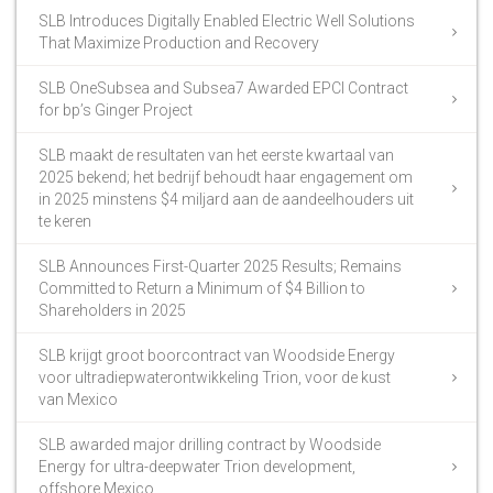
SLB Introduces Digitally Enabled Electric Well Solutions
That Maximize Production and Recovery
SLB OneSubsea and Subsea7 Awarded EPCI Contract
for bp’s Ginger Project
SLB maakt de resultaten van het eerste kwartaal van
2025 bekend; het bedrijf behoudt haar engagement om
in 2025 minstens $4 miljard aan de aandeelhouders uit
te keren
SLB Announces First-Quarter 2025 Results; Remains
Committed to Return a Minimum of $4 Billion to
Shareholders in 2025
SLB krijgt groot boorcontract van Woodside Energy
voor ultradiepwaterontwikkeling Trion, voor de kust
van Mexico
SLB awarded major drilling contract by Woodside
Energy for ultra-deepwater Trion development,
offshore Mexico