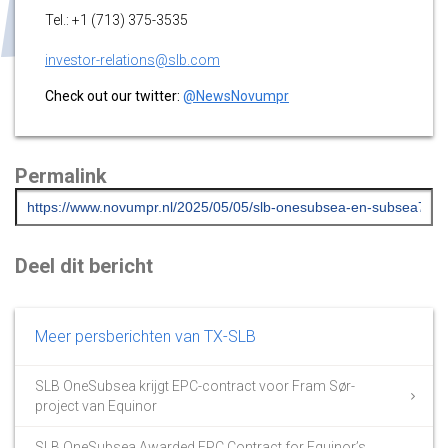
Tel.: +1 (713) 375-3535
investor-relations@slb.com
Check out our twitter:
@NewsNovumpr
Permalink
Deel dit bericht
Meer persberichten van TX-SLB
SLB OneSubsea krijgt EPC-contract voor Fram Sør-
project van Equinor
SLB OneSubsea Awarded EPC Contract for Equinor’s