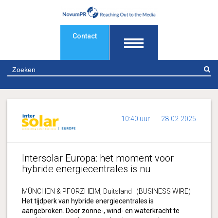
Contact
Z
10:40 uur
28-02-2025
Intersolar Europa: het moment voor
hybride energiecentrales is nu
MÜNCHEN & PFORZHEIM, Duitsland–(BUSINESS WIRE)–
Het tijdperk van hybride energiecentrales is
aangebroken. Door zonne-, wind- en waterkracht te